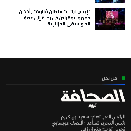
“إيسينارا” و”سلطان ڤناوة” يأخذان
جمهور بوقرنين في رحلة إلى عمق
الموسيقى الجزائرية
تونس الطقس
من نحن
الرئيس المدير العام: سعيد بن كريم
رئيس التحرير المساعد : المنصف عويساوي
تحرير الواب: منيرة رزقي