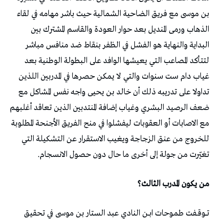
بن موسى مع فريق الضاحية الشمالية حيث باشر مهامه في لقاء
الذهاب ورمى المنديل بعد حوار العودة والقاسم المشترك بين
البداية والنهاية هو الفشل في الظفر بنقاط ضد منافس مباشر
لتتأكد المصاعب التي يعيشها الوافد على البطولة الوطنية بعد
غياب دام ست سنوات والتي لا يمكن حصرها في المدربين اللذين
تداولا على تدريبه ذلك أن خالد بن يحيى واجه نفس المشاكل مع
ضعف الرصيد البشري وغياب إضافة المنتدبين الذين تعاقد أغلبهم
مع الاصابات أو العقوبات ليفشلوا في منح الفريق الأجنحة المطلوبة
للخروج من عنق الزجاجة ويغيب الاستقرار عن التشكيلة التي
تغيّرت من جولة إلى أخرى ما حال دون حصول الانسجام.
من يكون المدرب الثالث؟
تـــوقــفت طمـوحات ابــن النادي عبد الستار بن موسى في تحقيق