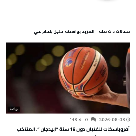
‫مقالات ذات صلة‬
‫‫المزيد بواسطة‬ ‬ خليل‭ ‬بلحاج‭ ‬علي
رياضة
148
0
2026-08-08
أفروباسكات للفتيان دون 18 سنة “ابيدجان “: المنتخب