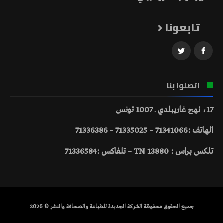
تابعونا
اتصلوا بنا
17، نهج غاريبلدي ـ 1007 تونس
الهاتف :71341066 – 71335025 – 71336386
تلكس براس : 13880 TN – تلفاكس :71336584
جميع الحقوق محفوظة الشركة الجديدة للطباعة والصحافة والنشر © 2026