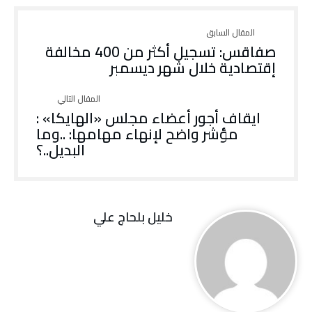
صفاقس: تسجيل أكثر من 400 مخالفة
إقتصادية خلال شهر ديسمبر
ايقاف أجور أعضاء مجلس «الهايكا» :
مؤشر واضح لإنهاء مهامها: ..وما
البديل..؟
خليل‭ ‬بلحاج‭ ‬علي