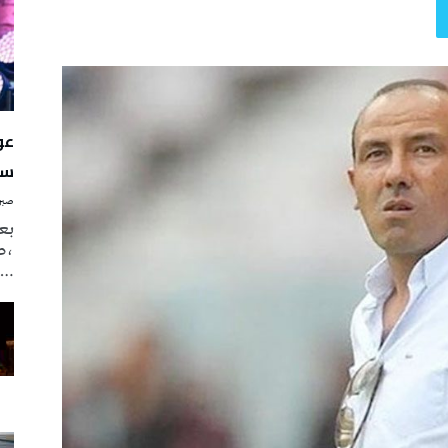
سن
صبرة
بع
،ص
…