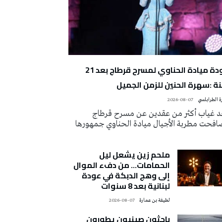
عودة ميادة الحناوي لمسرح قرطاج بعد 21
ة :سهرة الحنين للزمن الجميل
 الطرابلسي
2026-08-07
د غياب أكثر من عقدين عن مسرح قرطاج
افحت مطربة الأجيال ميادة الحناوي جمهورها
ملحم زين يشعل ليل
الحمامات… من دفء الموال
إلى وهج الدبكة في عودة
لبنانية بعد 8 سنوات
لطيفة بن عمارة
2026-08-07
باحثون صينيون يطورون