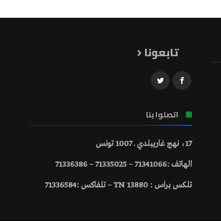
تابعونا
اتصلوا بنا
17، نهج غاريبلدي ـ 1007 تونس
الهاتف :71341066 – 71335025 – 71336386
تلكس براس : 13880 TN – تلفاكس :71336584