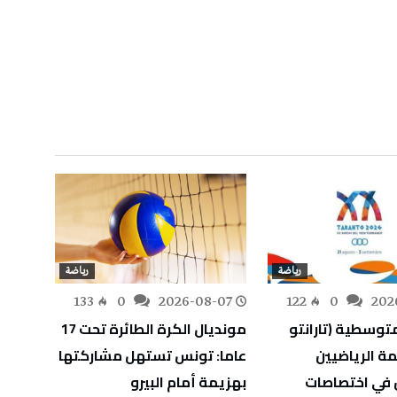
رياضة
رياضة
133
0
2026-08-07
122
0
202
-06
متوسطية (تارانتو
مونديال الكرة الطائرة تحت 17
دوقاز
 قائمة الرياضيين
عاما: تونس تستهل مشاركتها
البولو
 في اختصاصات
بهزيمة أمام البيرو
النهائ