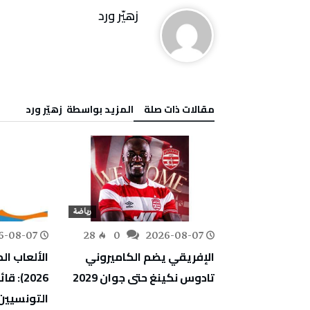
زهيّر‭ ‬ورد
‫مقالات ذات صلة‬
‫‫المزيد بواسطة‬ ‬ زهيّر‭ ‬ورد
رياضة
رياضة
6-08-07
28
0
2026-08-07
112
0
مونديال كرة اليد تحت 18 عاما:
الإفريقي يضم الكاميروني
الألعاب ال
سي ينهزم أمام
تادوس نكينغ حتى جوان 2029
2026):
3
التونسيين