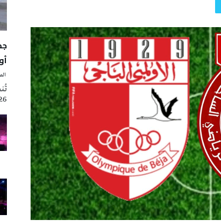
أوت 
‭ ‬الصحافة‭ ‬اليوم
2026 تزامنا مع