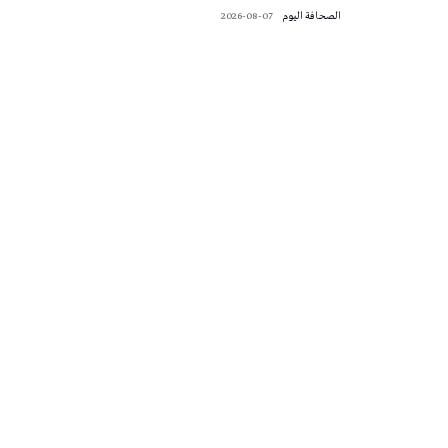
‭ ‬الصحافة‭ ‬اليوم
2026-08-07
تونس الطقس