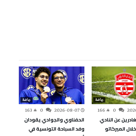
رياضة
رياضة
-07
163
0
2026-08-07
166
0
202
ادرين عن النادي
الحفناوي والجوادي يقودان
الإفر
لال الميركاتو
وفد السباحة التونسية في
تادوس 