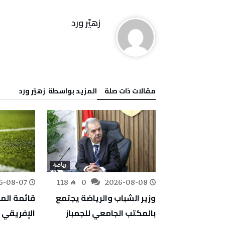
زهيّر‭ ‬ورد
‫مقالات ذات صلة‬
‫‫المزيد بواسطة‬ ‬ زهيّر‭ ‬ورد
رياضة
رياضة
6-08-07
118
0
2026-08-08
155
0
مونديال الكرة الطائرة تحت 17
وزير الشباب والرياضة يجتمع
قائمة المغ
تهل مشاركتها
بالمكتب الجامعي للجمباز
الإفريقي خ