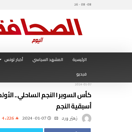
08- 08 - 26
الرئيسية
المشهد السياسي
أخبار تونس
فيديو
2024-01-07
كأس السوبر l النجم الساحلي
أسبقية النجم
زهيّر‭ ‬ورد
2024-01-07
4٬226