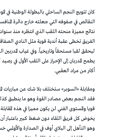
كان تتويج النجم الساحلي بالبطولة الوطنية في الموس
النقائص في صفوفه التي جعلته خارج دائرة المنافس
نتائج مميزة منحته اللقب الذي انتظره منذ سنوات طو
الفريق تخطى عقبة أندية قوية مثل النادي الصفاقسي
ليحقق لقبا مستحقاً وتاريخياً. وفي غياب المدربين ا
يطمح المدربان إلى الإحراز على اللقب الأول في ر
أكثر من مراد العقبي.
ومقابلة «السوبر» ستختلف بلا شك عن مباريات الم
فقد النجم بعض مصادر القوة وهو ما ينطبق كذلك على
قويا والمستوى الفني لن يكون مميزا في هذه المقابل
يخوض كل فريق اللقاء دون ضغط كبير باعتبار أن 
وهو التأهل إلى البلاي أوف في الصدارة والأولمب