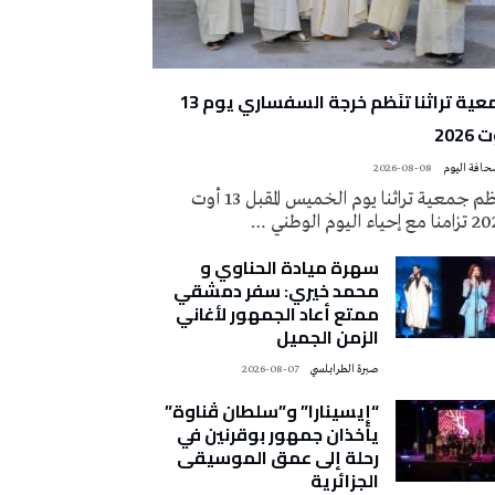
جمعية تراثنا تنَظم خرجة السفساري يوم 13
2026
2026-08-08
تُنظم جمعية تراثنا يوم الخميس المقبل 13 أوت
 إحياء اليوم الوطني …
سهرة ميادة الحناوي و
محمد خيري: سفر دمشقي
ممتع أعاد الجمهور لأغاني
الزمن الجميل
صبرة الطرابلسي
2026-08-07
“إيسينارا” و”سلطان ڤناوة”
يأخذان جمهور بوقرنين في
رحلة إلى عمق الموسيقى
الجزائرية