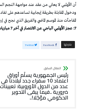
أن الأولمبي لا يعاني من عقد عند مواجهة النجم ا
ودخول المقابلة بطريقة إيجابية تساعدهم على ت
المفاجآت منذ الموسم الماضي والفريق الذي نجح في إرب
7: عجز الأولمبي الباجي عن الانتصار في آخر 7 مباريات في البطولة وخلالها حصد نقطتين فقط.
‫‫ شاركها‬
Twitter
Facebook
‬الحكومي‭ ‬مؤجّلا‭..!‬