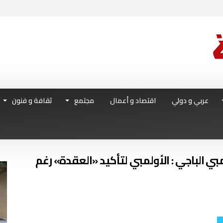
عربي و دولي
اقتصاد و أعمال
مجتمع
ثقافة و فنون
 ـ الأولمبي الباجي : الأولمبي لتأكيد «العقدة» رغم