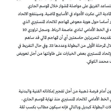
ساعد الفريق على مواصلة المشوار خلال الموسم الجاري
ادية التي عكرت الأجواء في الأسابيع الماضية. وسينتفع الاتحاد
 أساسا حول هوية معوض المهاجم للاتحاد المنستيري الذي
يملك امكانات فنية وبدنية محترمة للغاية وله وزنه في الخط الأمامي لنادي عاصمة الرباط. وسجل تراوري 10
جاري مع تقديمه لتمريرتين حاسمتين أي أن المهاجم المالي قد ساهم
تقريبا في نصف أهداف الاتحاد المنستيري المسجلة خلال المرحلة الأولى من البطولة وعددها 22. وفي حال التفريط في
ة للإتحاد المنستيري بعض الخيارات على طاولتها من أجل تعويض
رب محمد الكوكي.
ن أمام فرصة ذهبية من أجل تفجير إمكاناته الفنية والبدنية
الخط الأمامي للاتحاد المنستيري منذ نهاية الموسم الجاري،
ات البطولة كبديل وبالتالي فإنه سيكون مطالب بكسب ثقة