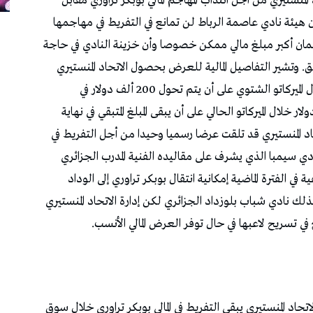
لمنستيري من أجل انتداب المهاجم المالي بوبكر تراوري مقابل
إن هيئة نادي عاصمة الرباط لن تمانع في التفريط في مهاجمها
مان أكبر مبلغ مالي ممكن خصوصا وأن خزينة النادي في حاجة
ريق. وتشير التفاصيل المالية للعرض بحصول الاتحاد المنستيري
على 250 ألف دولار مباشرة عند انتقال المهاجم خلال الميركاتو الشتوي على أن يتم تحول 200 ألف دولار في
رغب إدارة الاتحاد في تحويل 350 ألف دولار خلال الميركاتو الحالي على أن يبقى المبلغ المتبقي في نهاية
 المنستيري قد تلقت عرضا رسميا وحيدا من أجل التفريط في
ي سيمبا الذي يشرف على مقاليده الفنية المدرب الجزائري
 الفترة الماضية إمكانية انتقال بوبكر تراوري إلى الوداد
لك نادي شباب بلوزداد الجزائري لكن إدارة الاتحاد المنستيري
 تسريح لاعبها في حال توفر العرض المالي الأنسب.
لاتحاد المنستيري يبقى التفريط في المالي بوبكر تراوري خلال سوق