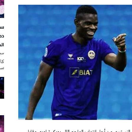
سه
دم
ال
صبرة
سه