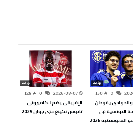
رياضة
رياضة
-07
128
0
2026-08-07
150
0
202
والجوادي يقودان
الإفريقي يضم الكاميروني
الألعا
حة التونسية في
تادوس نكينغ حتى جوان 2029
6
تو المتوسطية 2026
التون
الكار