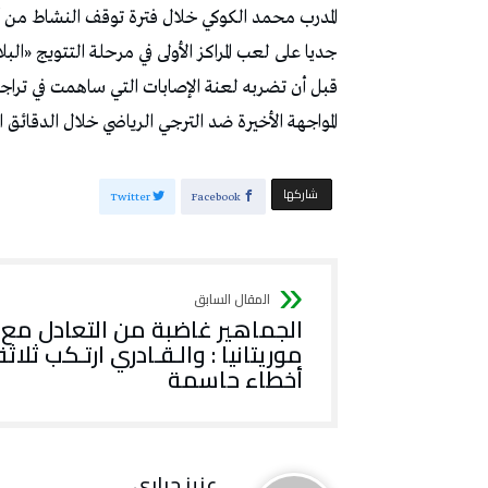
المدرب محمد الكوكي خلال فترة توقف النشاط من أج
جديا على لعب المراكز الأولى في مرحلة التتويج «الب
قبل أن تضربه لعنة الإصابات التي ساهمت في تراجع
المواجهة الأخيرة ضد الترجي الرياضي خلال الدقائق ال
‫‫ شاركها‬
Twitter
Facebook
الجماهير غاضبة من التعادل مع
موريتانيا : والـقـادري ارتـكب ثلاثة
أخطاء حاسمة
عزيز جباري