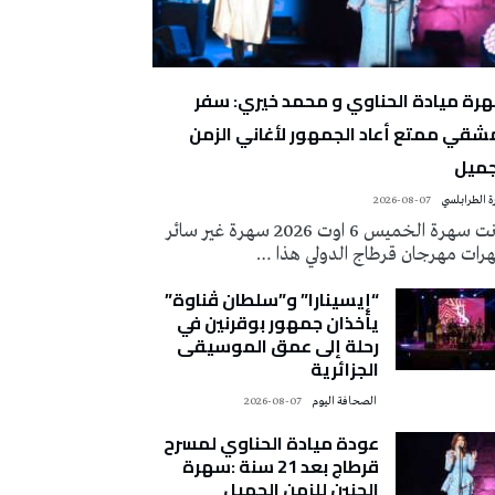
رة ميادة الحناوي و محمد خيري: سفر
شقي ممتع أعاد الجمهور لأغاني الزمن
جميل
 الطرابلسي
2026-08-07
كانت سهرة الخميس 6 اوت 2026 سهرة غير سائر
رات مهرجان قرطاج الدولي هذا …
“إيسينارا” و”سلطان ڤناوة”
يأخذان جمهور بوقرنين في
رحلة إلى عمق الموسيقى
الجزائرية
‭ ‬الصحافة‭ ‬اليوم
2026-08-07
عودة ميادة الحناوي لمسرح
قرطاج بعد 21 سنة :سهرة
الحنين للزمن الجميل