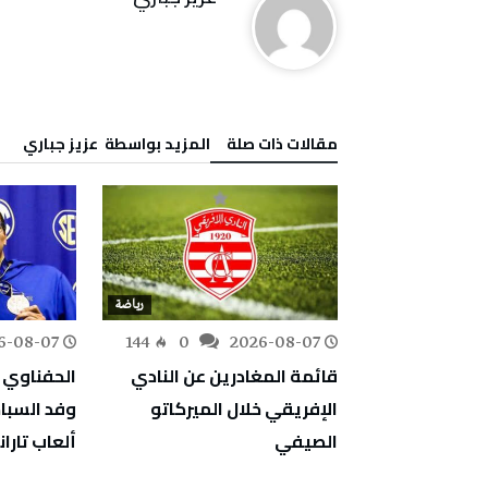
‫مقالات ذات صلة‬
‫‫المزيد بواسطة‬ ‬ عزيز جباري
رياضة
رياضة
6-08-07
144
0
2026-08-07
184
0
قائمة المغادرين عن النادي
الحفناوي 
طولة غرودزيسك
الإفريقي خلال الميركاتو
وفد السبا
لدور ثمن
الصيفي
ألعاب تاران
اراة ماراطونية