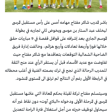
باشر المدرب شاكر مفتاح مهامه أمس على رأس مستقبل المرسى
ليخلف عبد الستار بن موسى ويخوض ثاني تجاربه في بطولة
الموسم الجاري بعد إشرافه على قوافل قفصة في 9 مباريات حقق
خلالها فوزا وأربعة تعادلات وأربع هزائم، وخالفت إدارة فريق
الضاحية الشمالية التوقعات بتعاقدها مع شاكر مفتاح حيث
تفاوضت مع عديد الأسماء قبل أن يستقر الرأي عند منح الثقة
للمدرب الرحالة الذي نجح في ترك بصمته الفنية في أغلب محطاته
في الرابطة الأولى رغم أن النتائج لم ترتق الى المستوى المنشود.
وسيتسلم مفتاح تركة ثقيلة بحكم المعاناة التي عاشها مستقبل
المرسى في المرحلة الأولى ودخوله «البلاي آوت» دون نقاط غير أنه
سيحاول توظيف خبرته من أجل استغلال فترة الراحة لتعديل