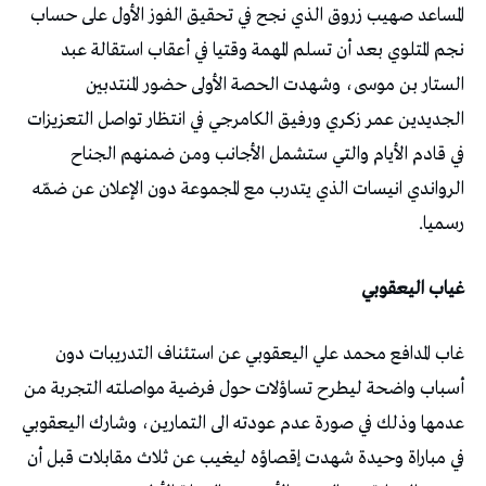
المساعد صهيب زروق الذي نجح في تحقيق الفوز الأول على حساب
نجم المتلوي بعد أن تسلم المهمة وقتيا في أعقاب استقالة عبد
الستار بن موسى، وشهدت الحصة الأولى حضور المنتدبين
الجديدين عمر زكري ورفيق الكامرجي في انتظار تواصل التعزيزات
في قادم الأيام والتي ستشمل الأجانب ومن ضمنهم الجناح
الرواندي انيسات الذي يتدرب مع المجموعة دون الإعلان عن ضمّه
رسميا.
غياب اليعقوبي
غاب المدافع محمد علي اليعقوبي عن استئناف التدريبات دون
أسباب واضحة ليطرح تساؤلات حول فرضية مواصلته التجربة من
عدمها وذلك في صورة عدم عودته الى التمارين، وشارك اليعقوبي
في مباراة وحيدة شهدت إقصاؤه ليغيب عن ثلاث مقابلات قبل أن