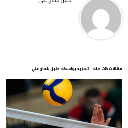
خليل‭ ‬بلحاج‭ ‬علي
‫مقالات ذات صلة‬
‫‫المزيد بواسطة‬ ‬ خليل‭ ‬بلحاج‭ ‬علي