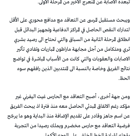
تبعده الاصابة عن المنعرج الأخير من المرحلة الأولى.
ويبحث مستقبل المرسى عن التعاقد مع مدافع محوري على الأقل
لتدارك النقص الحاصل في المراكز الدفاعية وتجهيز البدائل قبل
انطلاق المرحلة الثانية من السباق والتي تحتاج الى رصيد بشري
ثري ومتكامل من أجل مجابهة ماراطون المباريات وتفادي تأثير
الاصابات والعقوبات والتي كانت من الأسباب المباشرة في تواضع
نتائج الفريق وخاصة بالنسبة الى المنتدبين الذين رافقهم سوء
الحظ.
ومن جهة أخرى، أصبح التعاقد مع الحارس غيث اليفرني غير
مؤكد رغم الاتفاق المبدئي الحاصل معه منذ فترة اذ يبحث الفريق
عن اسم جاهز وقادر على تقديم الإضافة منذ البداية وهو ما يرجّح
فرضية التعاقد مع حارس مخضرم ويملك رصيدا من التجربة
يؤهله لقيادة الخط الخلفي على الوجه الأكمل.