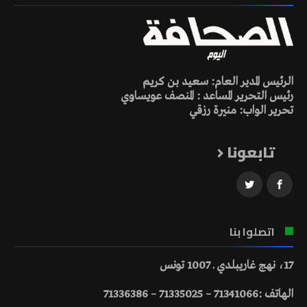
الرئيس المدير العام: سعيد بن كريم
رئيس التحرير المساعد : المنصف عويساوي
تحرير الواب: منيرة رزقي
تابعونا
اتصلوا بنا
17، نهج غاريبلدي ـ 1007 تونس
الهاتف :71341066 – 71335025 – 71336386