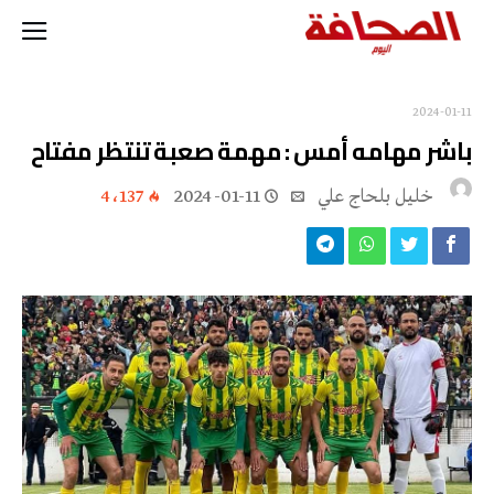
2024-01-11
باشر مهامه أمس : مهمة صعبة تنتظر مفتاح
خليل‭ ‬بلحاج‭ ‬علي
2024-01-11
4٬137