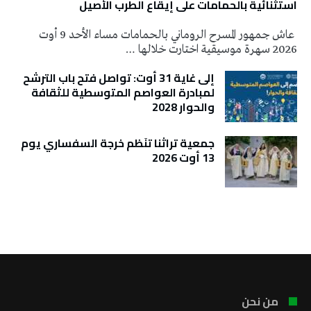
استثنائية بالحمامات على إيقاع الطرب الأصيل
عاش جمهور المسرح الروماني بالحمامات مساء الأحد 9 أوت
2026 سهرة موسيقية اختارت خلالها …
إلى غاية 31 أوت: تواصل فتح باب الترشح
لمبادرة العواصم المتوسطية للثقافة
والحوار 2028
جمعية تراثنا تنَظم خرجة السفساري يوم
13 أوت 2026
تونس الطقس
من نحن