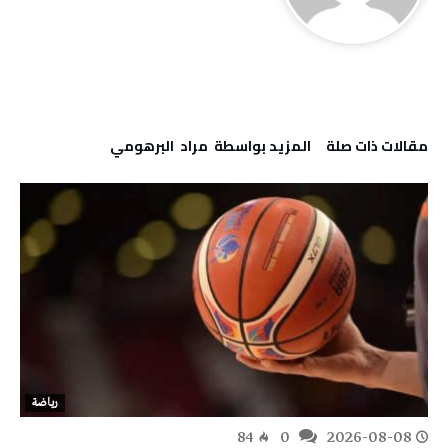
‫مقالات ذات صلة‬
‫‫المزيد بواسطة‬ ‬ مراد‭ ‬ البرهومي
رياضة
84
0
2026-08-08