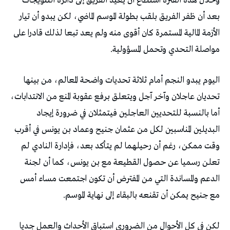
وخلال هذه الفترة استطاع أن يعيد الفريق إلى دائرة التتويجات
بعد أن ظفر الفريق بلقب بطولة الموسم الماضي، لكن يبدو أن تيار
الأزمة المالية المستمرة كان أقوى منه ولم يعد تبعا لذلك قادرا على
مواصلة التحدي وتحمل المسؤولية.
اليوم يبدو النجم أمام ثلاثة تحديات واضحة المعالم، من بينها
تحديان عاجلان وآخر آجل ويتعلق برفع عقوبة المنع من الانتدابات،
أما بالنسبة للتحديين العاجلين فيتمثلان في ضرورة إيجاد
البديلين المناسبين لكل من عثمان جنيح وعماد بن يونس في أقرب
وقت ممكن، رغم أن رحيلهما لم يتأكد بعد، فإدارة النادي لم
تعلن رسميا عن حصول القطيعة مع بن يونس، كما أن لجنة
الدعم والمساندة التي من المفترض أن تكون اجتمعت مساء أمس
مع جنيح يمكن أن تقنعه بالبقاء إلى نهاية الموسم.
لكن في كل الأحوال من الضروري استباق الأحداث والعمل جديا