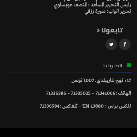
رئيس التحرير المساعد : المنصف عويساوي
تحرير الواب: منيرة رزقي
تابعونا
اتصلوا بنا
17، نهج غاريبلدي ـ 1007 تونس
الهاتف :71341066 – 71335025 – 71336386
تلكس براس : 13880 TN – تلفاكس :71336584