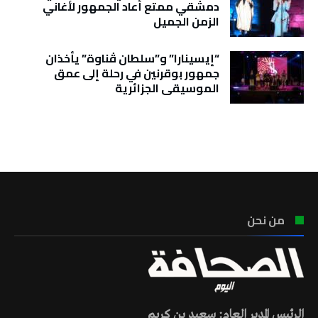
دمشقي ممتع أعاد الجمهور لأغاني
الزمن الجميل
“إيسينارا” و”سلطان ڤناوة” يأخذان
جمهور بوقرنين في رحلة إلى عمق
الموسيقى الجزائرية
تونس الطقس
من نحن
الرئيس المدير العام: سعيد بن كريم