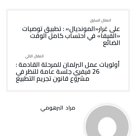
على غرار«المونديال» : تطبيق توصيات
«الفيفا» في احتساب كامل الوقت
الضائع
أولويات عمل البرلمان للمرحلة القادمة :
26 فيفري جلسة عامة للنظر في
مشروع قانون تجريم التطبيع
مراد‭ ‬ البرهومي