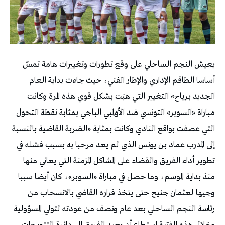
يعيش النجم الساحلي على وقع تطورات وتغييرات هامة تمسّ
أساسا الطاقم الإداري والإطار الفني، حيث جاءت بداية العام
الجديد بـرياح» التغيير التي هبّت بشكل قوي هذه المرة وكانت
مباراة «السوبر» التونسي ضد الأولمبي الباجي بمثابة نقطة التحول
التي عصفت بواقع النادي وكانت بمثابة «الضربة القاضية بالنسبة
إلى المدرب عماد بن يونس الذي لم يعد مرحبا به بسبب فشله في
تطوير أداء الفريق والقضاء على المشاكل المزمنة التي يعاني منها
منذ بداية الموسم، وما حصل في مباراة «السوبر»، كان أيضا سببا
وجيها لعثمان جنيح حتى يتخذ قراره القاضي بالانسحاب من
رئاسة النجم الساحلي بعد عام ونصف من عودته لتولي المسؤولية