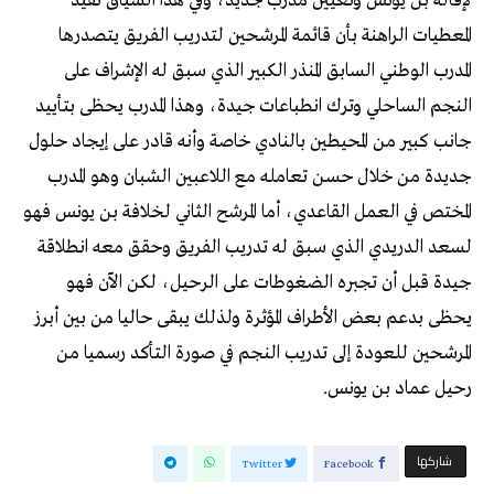
لإقالة بن يونس وتعيين مدرب جديد، وفي هذا السياق تفيد
المعطيات الراهنة بأن قائمة المرشحين لتدريب الفريق يتصدرها
المدرب الوطني السابق المنذر الكبير الذي سبق له الإشراف على
النجم الساحلي وترك انطباعات جيدة، وهذا المدرب يحظى بتأييد
جانب كبير من المحيطين بالنادي خاصة وأنه قادر على إيجاد حلول
جديدة من خلال حسن تعامله مع اللاعبين الشبان وهو المدرب
المختص في العمل القاعدي، أما المرشح الثاني لخلافة بن يونس فهو
لسعد الدريدي الذي سبق له تدريب الفريق وحقق معه انطلاقة
جيدة قبل أن تجبره الضغوطات على الرحيل، لكن الآن فهو
يحظى بدعم بعض الأطراف المؤثرة ولذلك يبقى حاليا من بين أبرز
المرشحين للعودة إلى تدريب النجم في صورة التأكد رسميا من
رحيل عماد بن يونس.
‫‫ شاركها‬
Twitter
Facebook