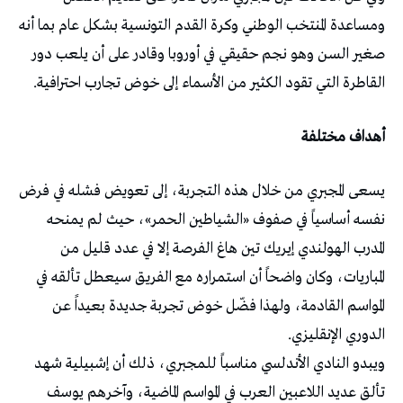
ومساعدة المنتخب الوطني وكرة القدم التونسية بشكل عام بما أنه
صغير السن وهو نجم حقيقي في أوروبا وقادر على أن يلعب دور
القاطرة التي تقود الكثير من الأسماء إلى خوض تجارب احترافية.
أهداف مختلفة
يسعى المجبري من خلال هذه التجربة، إلى تعويض فشله في فرض
نفسه أساسياً في صفوف «الشياطين الحمر»، حيث لم يمنحه
المدرب الهولندي إيريك تين هاغ الفرصة إلا في عدد قليل من
المباريات، وكان واضحاً أن استمراره مع الفريق سيعطل تألقه في
المواسم القادمة، ولهذا فضّل خوض تجربة جديدة بعيداً عن
الدوري الإنقليزي.
ويبدو النادي الأندلسي مناسباً للمجبري، ذلك أن إشبيلية شهد
تألق عديد اللاعبين العرب في المواسم الماضية، وآخرهم يوسف