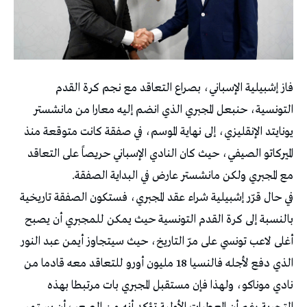
فاز إشبيلية الإسباني، بصراع التعاقد مع نجم كرة القدم
التونسية، حنبعل المجبري الذي انضم إليه معارا من مانشستر
يونايتد الإنقليزي، إلى نهاية الموسم، في صفقة كانت متوقعة منذ
الميركاتو الصيفي، حيث كان النادي الإسباني حريصاً على التعاقد
مع المجبري ولكن مانشستر عارض في البداية الصفقة.
في حال قرّر إشبيلية شراء عقد المجبري، فستكون الصفقة تاريخية
بالنسبة إلى كرة القدم التونسية حيث يمكن للمجبري أن يصبح
أغلى لاعب تونسي على مرّ التاريخ، حيث سيتجاوز أيمن عبد النور
الذي دفع لأجله فالنسيا 18 مليون أورو للتعاقد معه قادما من
نادي موناكو، ولهذا فإن مستقبل المجبري بات مرتبطا بهذه