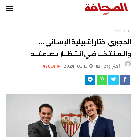
2024-01-17
المجبري اختار إشبيلية الإسباني …
والـمـنـتـخب فـي انـتـظــار بـصـمـتــه
زهيّر‭ ‬ورد
2024-01-17
4٬014