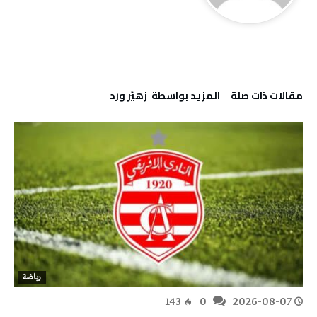
‫مقالات ذات صلة‬
‫‫المزيد بواسطة‬ ‬ زهيّر‭ ‬ورد
رياضة
143
0
2026-08-07