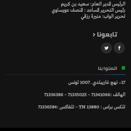
الرئيس المدير العام: سعيد بن كريم
رئيس التحرير المساعد : المنصف عويساوي
تحرير الواب: منيرة رزقي
تابعونا
اتصلوا بنا
17، نهج غاريبلدي ـ 1007 تونس
الهاتف :71341066 – 71335025 – 71336386
تلكس براس : 13880 TN – تلفاكس :71336584