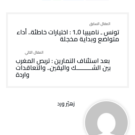
‎‎تونس ـ ناميبيا 0ـ1 : اختيارات خاطئة.. أداء
متواضع وبداية مخجلة
بعد استئناف التمارين : تربص المغرب
بين الشــــــــــك واليقين.. والتعاقدات
واردة
زهيّر‭ ‬ورد