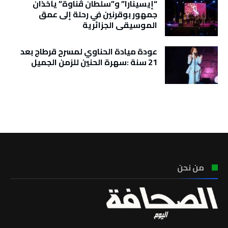
“إيسينارا” و”سلطان ڤناوة” يأخذان
جمهور بوقرنين في رحلة إلى عمق
الموسيقى الجزائرية
عودة ميادة الحناوي لمسرح قرطاج بعد
21 سنة :سهرة الحنين للزمن الجميل
تونس الطقس
من نحن