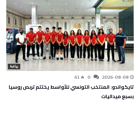
رياضة
61
0
2026-08-08
تايكواندو: المنتخب التونسي للأواسط يختتم تربص روسيا
بسبع ميداليات