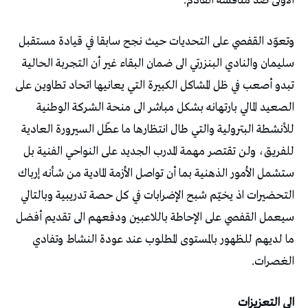
الأولى ضد منافسه القادم.
وتعوّد القفصي على التحديات حيث نجح سابقا في قيادة مستقبل
سليمان والنادي البنزرتي الى ضمان البقاء غير أن التجربة الحالية
تبدو أصعب في ظل المشاكل الكبيرة التي يعانيها اتحاد تطاوين على
الصعيد المالي بارتهانه بشكل مباشر الى منحة الشركة الوطنية
للأنشطة البترولية والتي طال انتظارها ما عطّل السيرورة العادية
للفريق، ولن تقتصر مهمة المدرب الجديد على النواحي الفنية بل
ستشمل الأمور الذهنية بما أن تواصل الأزمة المادية من شأنه إرباك
التحضيرات اذ يخيّم شبح الإضرابات في كل حصة تدريبية وبالتالي
سيعمل القفصي على الإحاطة باللاعبين ودفعهم الى تقديم أفضل
ما لديهم للظهور بالمستوى المطلوب عند عودة النشاط وتفادي
الغصرات.
الى التعزيزات