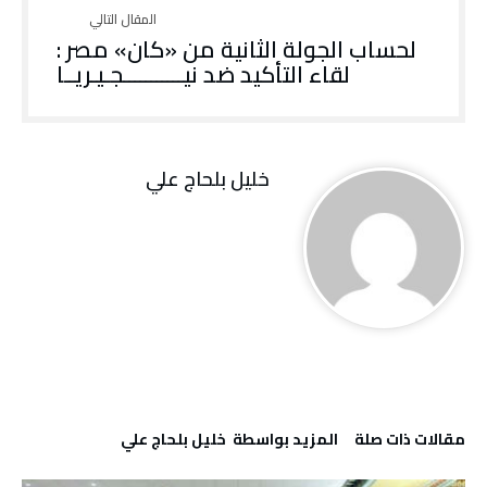
لحساب الجولة الثانية من «كان» مصر :
لقاء التأكيد ضد نيـــــــــــجـيـريــا
خليل‭ ‬بلحاج‭ ‬علي
‫مقالات ذات صلة‬
‫‫المزيد بواسطة‬ ‬ خليل‭ ‬بلحاج‭ ‬علي