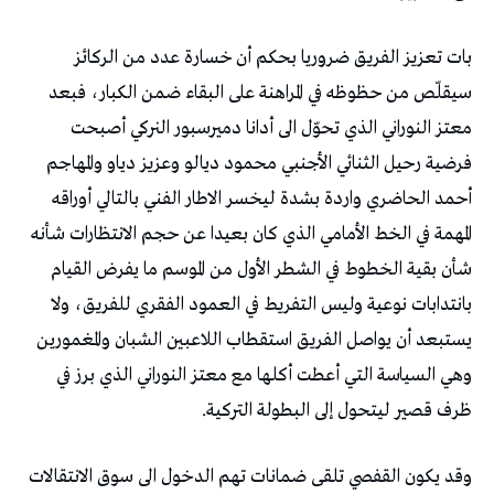
بات تعزيز الفريق ضروريا بحكم أن خسارة عدد من الركائز
سيقلّص من حظوظه في المراهنة على البقاء ضمن الكبار، فبعد
معتز النوراني الذي تحوّل الى أدانا دميرسبور النركي أصبحت
فرضية رحيل الثنائي الأجنبي محمود ديالو وعزيز دياو والمهاجم
أحمد الحاضري واردة بشدة ليخسر الاطار الفني بالتالي أوراقه
المهمة في الخط الأمامي الذي كان بعيدا عن حجم الانتظارات شأنه
شأن بقية الخطوط في الشطر الأول من الموسم ما يفرض القيام
بانتدابات نوعية وليس التفريط في العمود الفقري للفريق، ولا
يستبعد أن يواصل الفريق استقطاب اللاعبين الشبان والمغمورين
وهي السياسة التي أعطت أكلها مع معتز النوراني الذي برز في
ظرف قصير ليتحول إلى البطولة التركية.
وقد يكون القفصي تلقى ضمانات تهم الدخول الى سوق الانتقالات