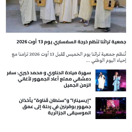
جمعية تراثنا تنَظم خرجة السفساري يوم 13 أوت 2026
تُنظم جمعية تراثنا يوم الخميس المقبل 13 أوت 2026 تزامنا مع
إحياء اليوم الوطني …
سهرة ميادة الحناوي و محمد خيري: سفر
دمشقي ممتع أعاد الجمهور لأغاني
الزمن الجميل
“إيسينارا” و”سلطان ڤناوة” يأخذان
جمهور بوقرنين في رحلة إلى عمق
الموسيقى الجزائرية
تونس الطقس