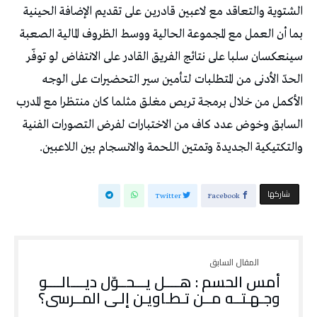
الشتوية والتعاقد مع لاعبين قادرين على تقديم الإضافة الحينية
بما أن العمل مع المجموعة الحالية ووسط الظروف المالية الصعبة
سينعكسان سلبا على نتائج الفريق القادر على الانتفاض لو توفّر
الحدّ الأدنى من المتطلبات لتأمين سير التحضيرات على الوجه
الأكمل من خلال برمجة تربص مغلق مثلما كان منتظرا مع المدرب
السابق وخوض عدد كاف من الاختبارات لفرض التصورات الفنية
والتكتيكية الجديدة وتمتين اللحمة والانسجام بين اللاعبين.
‫‫ شاركها‬
Twitter
Facebook
أمس الحسم : هــــل يـــحــوّل ديــــالــــو
وجـهـتــه مــن تـطـاويـن إلـى المــرسى؟