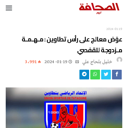
2024-01-19
عوّض معالج على رأس تطاوين : مـهـمـة
مـزدوجة للقفصي
خليل‭ ‬بلحاج‭ ‬علي
2024-01-19
3٬991