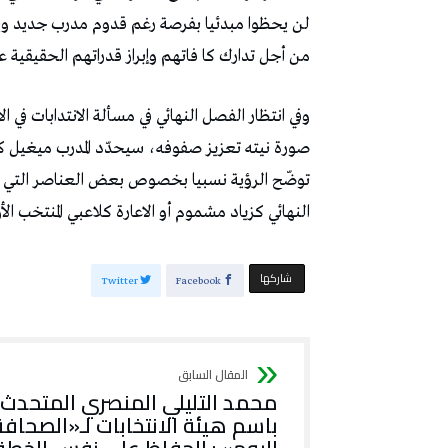
لن يحظوا مبدئيا بفرصة رغم قدوم مدرب جديد ويب
من أجل تدارك كا فاتهم وإبراز قدراتهم الحقيقية ع
وفي انتظار الفصل النهائي في مسألة الانتدابات في
صورة نيته تعزيز صفوفه، سيحدّد المدرب ميغيل كارد
توضّح الرؤية نسبيا بخصوص بعض العناصر التي 
النهائي كزياد مشموم أو الاعارة كلاعبي المنتخب الأو
‫‫ شاركها‬
Twitter
Facebook
محمد التليلي المنصري المتحدث
باسم هيئة الانتخابات لـ«الصحافة