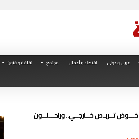
عربي و دولي
اقتصاد و أعمال
مجتمع
ثقافة و فنون
ـــوض تــربـص خــارجــي.. وراحـــلــون