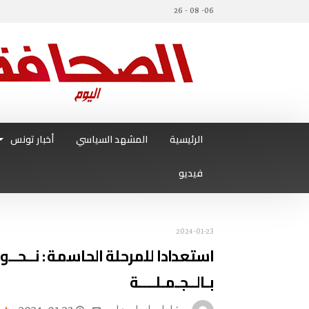
06- 08 - 26
الرئيسية
المشهد السياسي
أخبار تونس
فيديو
2024-01-23
استعدادا للمرحلة الحاسمة : نــحــو خ
بـالــجـمـلــــة