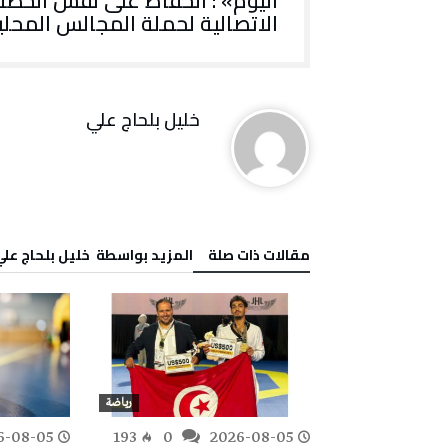
اليوم» : الحفاظ على نفس الخطة
الاتصالية لحملة المجالس المحلي
خليل‭ ‬بلحاج‭ ‬علي
‫مقالات ذات صلة‬
‫‫المزيد بواسطة‬ ‬ خليل‭ ‬بلحاج‭ ‬علي
رياضة
رياضة
6-08-05
193
0
2026-08-05
154
0