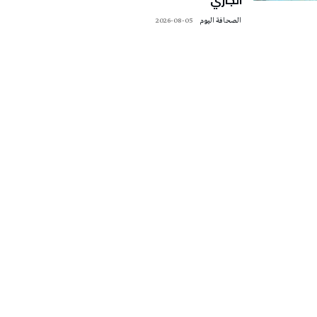
‭ ‬الصحافة‭ ‬اليوم
2026-08-05
تونس الطقس