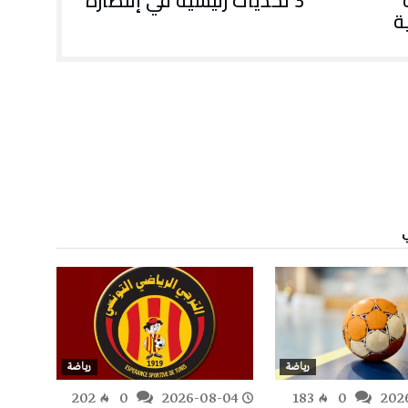
3 تحديات رئيسية في إنتظاره
ة
رياضة
رياضة
-04
202
0
2026-08-04
183
0
202