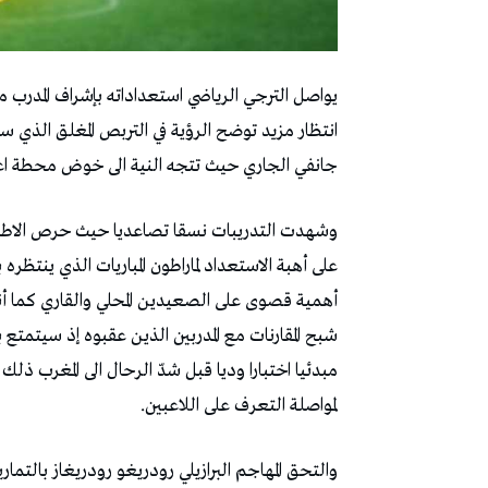
يواصل الترجي الرياضي استعداداته بإشراف المدرب م
جانفي الجاري حيث تتجه النية الى خوض محطة اعد
وشهدت التدريبات نسقا تصاعديا حيث حرص الاطار ال
على أهبة الاستعداد لماراطون المباريات الذي ينتظر
أهمية قصوى على الصعيدين المحلي والقاري كما أ
شبح المقارنات مع المدربين الذين عقبوه إذ سيتمت
مبدئيا اختبارا وديا قبل شدّ الرحال الى المغرب ذل
لمواصلة التعرف على اللاعبين.
والتحق المهاجم البرازيلي رودريغو رودريغاز بالتما