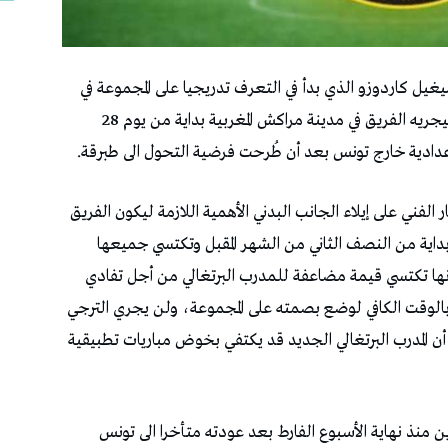
يغيل كاردوزو الذي بدأ في التعرف تدريجيا على المجموعة في
انتظار مزيد توضح الرؤية في التربص المغلق الذي سيجريه الفريق في مدينة مراكش المغربية بداية من يوم 28
ادية خارج تونس بعد أن طُرحت فرضية التحول الى طبرقة.
فني على إيلاء الجانب البدني الأهمية اللازمة ليكون الفريق
ه بداية من النصف الثاني من الشهر المقبل وتكتسي جميعها
نها تكتسي قيمة مضاعفة للمدرب البرتغالي من أجل تفادي
ع بالوقت الكافي لوضع بصمته على المجموعة، ولن يجري الترجي
ك أن المدرب البرتغالي الجديد قد يكتفي بخوض مباريات تطبيقية
رين منذ نهاية الأسبوع الفارط بعد عودته متأخرا الى تونس