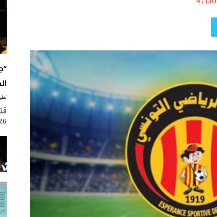
4٬130
“ج
ال
لطيف
2026، ضمن فعالي