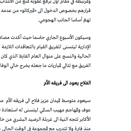
والمرتبطة في مقام أول برفع عقوبة المنع من الانتد
قرارهم بخصوص الدخول الى «الميركاتو» من عدمه رغ
تهمّ أساسا الجانب الهجومي.
وسيكون الأسبوع الجاري حاسما حيث أكدت مصادر م
الإدارية ليتسنى للفريق القيام بالتعاقدات اللازمة
الحالية والنسج على منوال العام الفارط الذي كان
الفريق مع تتالي المباريات ما جعله يخرج خالي الوفا
الفلاح يعود الى فريقه الأم
سيعود متوسط الميدان عزيز فلاح الى فريقه الأم 
عوف والمهاجم مهيب السالمي ليتسنى له استعادة نسق
الأكابر تتجه النية الى غربلة الرصيد البشري من 
منذ فترة ولا تتدرب مع المجموعة في الوقت الحالي ع