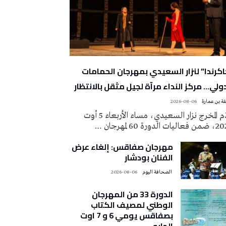
اكرندا” لنزار السعيدي بمهرجان الحمامات
دولي… مركز النداء مرآة لجيل مثقل بالانتظار
ة بن عمارة
2026-08-06
قدّم المخرج نزار السعيدي، مساء الأربعاء 5 أوت
ات الدورة 60 لمهرجان …
مهرجان صفاقس: إلغاء عرض
الفنان بودشار
‭ ‬الصحافة‭ ‬اليوم
2026-08-06
الدورة 33 من المهرجان
الوطني لمصيف الكتاب
بصفاقس يومي 6 و 7 اوت
الجاري