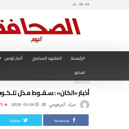
08- 08 - 26
الرئيسية
المشهد السياسي
أخبار تونس
فيديو
2024-01-24
أخبار «الكان» : سـقـوط مـذل للـكـوت
مراد‭ ‬ البرهومي
2024-01-24
71
Twitter
Facebook