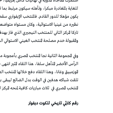
استمرت المفاجأة المدوية في نهائيات كأس إفريقيا،
للغاية بالمغادرة مبكرا، وتأهله سيكون مرتبط بما تح
يكون مؤهلا للدور القادم. فالمنتخب الإيفواري سقط ف
نظيره من غينيا الاستوائية، وكان مستواه متواضعا ل
تاركا المركز الثاني للمنتخب النيجيري الذي فاز به
والمقبولة خدم مصلحة المنتخب الغيني الاستوائي 
وفي المجموعة الثانية نجا المنتخب المصري بأعجوبة
الموزمبيق وغانا، وهذا اللقاء دفع خلالها المنتخب 
تلقت شباكه هدفين في الوقت بدل الضائع ليبقى بذل
المنتخب المصري في
ثلاث مباريات كافية لمنحه المركز ال
رقم كارثي تاريخي للكوت ديفوار