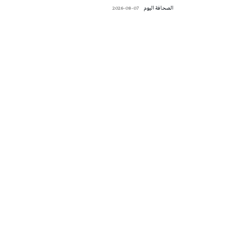
‭ ‬الصحافة‭ ‬اليوم
2026-08-07
تونس الطقس