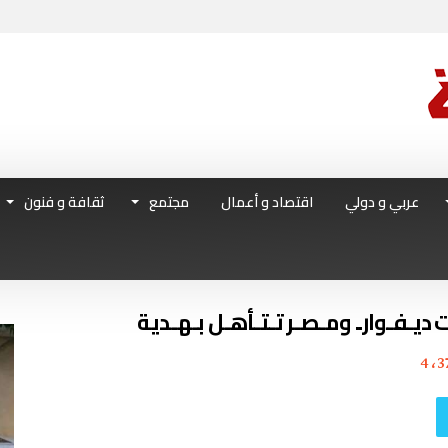
عربي و دولي
اقتصاد و أعمال
مجتمع
ثقافة و فنون
 ديـفـوار.. ومـصـر تـتـأهـل بـهـدية
4٬3