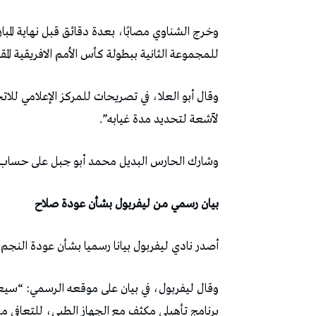
للمجموعة الثانية ببطولة كأس الأمم الافريقية المقا
وقال أبو العلا، في تصريحات للمركز الإعلامي لل
لآشعة لتحديد مدة غيابه”.
وشارك الحارس البديل محمد أبو جبل على حساب ال
بيان رسمي من ليفربول بشأن عودة صلاح
أصدر نادي ليفربول بيانا رسميا بشأن عودة النجم 
وقال ليفربول، في بيان على موقعه الرسمي: “سيعو
برنامج تأهيلي مكثف مع الجهاز الطبي، للتعافي 