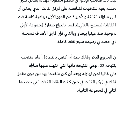
 حيث بات المنتخب الإيفواري منظم البطولة مهددا بشكل كبير
ققه بقية المنتخبات المتنافسة على المركز الثالث الذي يمكن أن
ي مباراته الثالثة والأخير ة من الدور الأول برباعية كاملة ضد
لغاية ليسمح بالتالي لمنافسه بانتزاع صدارة المجموعة الأولى
دف وحيد ضد غينيا بيساو وبالتالي فإن فارق الأهداف المسجلة
الذي حصد في رصيده سبع نقاط كاملة.
 من الخروج المبكر وذلك بعد أن اكتفى بالتعادل أمام منتخب
الرأس الأخضر المتأهل سلفا، هذا اللقاء المثير انتهى بنتيجة 2ـ2، وهي النتيجة ذاتها التي انتهت عليها مباراة
الغاني غاليا ثمن تهاونه وبعد أن كان متقدما بهدفين دون مقابل
ك في المركز الثالث في حين كانت النقاط الثلاث التي حصدها
ثاني في المجموعة الثانية.