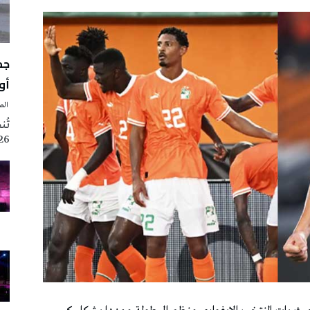
أوت 
‭ ‬الصحافة‭ ‬اليوم
2026 تزامنا مع