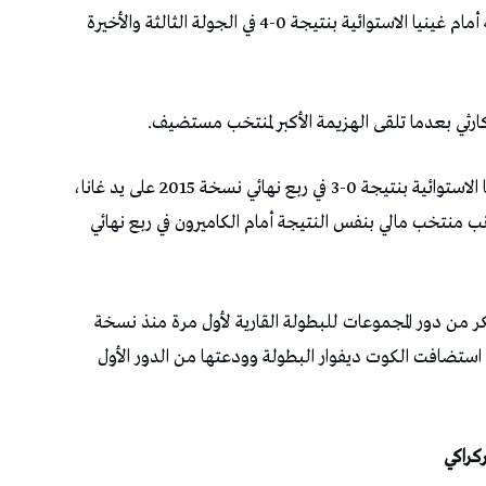
تلقى منتخب الكوت ديفوار هزيمة ثقيلة على أرضه أمام غينيا الاستوائية بنتيجة 0-4 في الجولة الثالثة والأخيرة
كارثي بعدما تلقى الهزيمة الأكبر لمنتخب مستضيف.
وكانت أكبر هزيمة لأصحاب الأرض من نصيب غينيا الاستوائية بنتيجة 0-3 في ربع نهائي نسخة 2015 على يد غانا،
كوت ديفوار، بجانب منتخب مالي بنفس النتيجة أمام الكاميرون في ربع نهائي
ر من دور المجموعات للبطولة القارية لأول مرة منذ نسخة
 1984 في الأذهان، حين استضافت الكوت ديفوار البطولة وودعتها من الدور الأول
كراكي