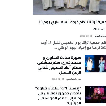
جمعية تراثنا تنَظم خرجة السفساري يوم 13
2026
2026-08-08
تُنظم جمعية تراثنا يوم الخميس المقبل 13 أوت
 إحياء اليوم الوطني …
سهرة ميادة الحناوي و
محمد خيري: سفر دمشقي
ممتع أعاد الجمهور لأغاني
الزمن الجميل
صبرة الطرابلسي
2026-08-07
“إيسينارا” و”سلطان ڤناوة”
يأخذان جمهور بوقرنين في
رحلة إلى عمق الموسيقى
الجزائرية