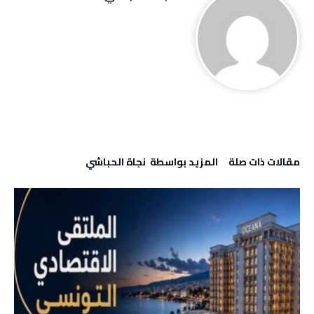
‫مقالات ذات صلة‬
‫‫المزيد بواسطة‬ ‬ نجاة ‬الحباشي