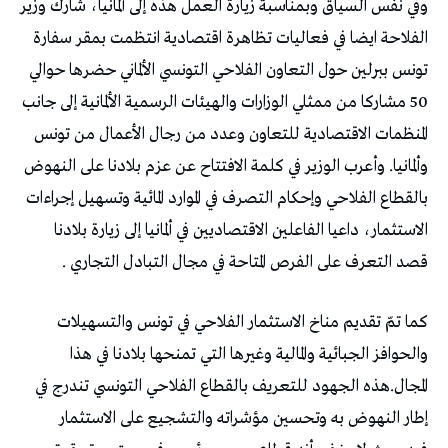
وفي نفس السياق وبمناسبة زيارة العمل هذه إلى ألمانيا، شارك وزير
الفلاحة ايضا في فعاليات تظاهرة اقتصادية انتظمت بمقر سفارة
تونس ببرلين حول التعاون الفلاحي التونسي الألماني حضرها حوالي
50 مشاركا من ممثلي الوزارات والهيئات الرسمية الألمانية إلى جانب
المنظمات الاقتصادية للتعاون وعدد من رجال الأعمال من تونس
وألمانيا. وأعرب الوزير في كلمة الافتتاح عن عزم بلادنا على النهوض
بالقطاع الفلاحي وإحكام التصرف في الموارد المائية وتسهيل إجراءات
الاستثمار، داعيا الفاعلين الاقتصاديين في ألمانيا إلى زيارة بلادنا
قصد التعرف على الفرص المتاحة في مجال التبادل التجاري .
كما تمّ تقديم مناخ الاستثمار الفلاحي في تونس والتسهيلات
والحوافز الجبائية والمالية وغيرها التي تمنحها بلادنا في هذا
المجال.هذه الجهود للتعريف بالقطاع الفلاحي التونسي تندرج في
إطار النهوض به وتحسين مؤشراته والتشجيع على الاستثمار