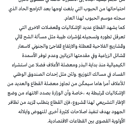
احتياحاتها من الحبوب التي بلغت اوجها بعد التراجع الحاد الذي
سجله موسم الحبوب لهذا العام.
كما يشهد القطاع عديد الإشكاليات والمعضلات الاخرى التي
تعرقل تطوره وتسجيله لمؤشرات طيبة مثل مسألة الشح المائي
والمشاريع الفلاحية المعطلة والارتفاع المفاجئ والجنوني لاسعار
المشاتل الزراعية وفي مقدمتها الزياتين وعدم توفر الأسمدة
الكيميائية منذ بداية البذر ومعضلة الأعلاف فضلا عن استشراء
الفساد في مسالك التوزيع .ولئن مثل إحداث الصندوق الوطني
للأعلاف أمرا هاما سيمكّن من تجاوز معضلة القطاع والعديد من
الإشكاليات المرتبطة به ،خاصة وأن الوزارة بصدد الانتهاء من وضع
الإطار التشريعي لهذا المشروع،فإن القطاع يتطلب المزيد من تظافر
الجهود بهدف تنفيذ اصلاحات كثيرة أخرى للنهوض وايلائه
الأولوية القصوى بين القطاعات الاقتصادية.