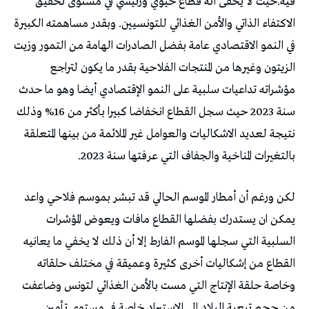
فيه.حيث لا يخفى أنه قطاع حيوي ورئيسي في مستوى تحقيق
الاكتفاء الذاتي والأمن الغذائي للتونسيين. وبقدر مساهمته الكبيرة
في النمو الاقتصادي عامة بفضل الصادرات الهامة من التمور وزيت
الزيتون وغيرها من المنتجات الفلاحية بقدر ما يكون لتراجع
مؤشراته تداعيات سلبية على النمو الإقتصادي أيضا وهو ما حدث
سنة 2023 حيث سجل القطاع انخفاضا كبيرا بأكثر من 16% وذلك
نتيجة لعديد الاشكاليات والعوامل غير الملائمة من بينها المتعلقة
بالتغيرات المناخية والجفاف التي عرفتها سنة 2023.
لكن ورغم أن أمطار الموسم الحالي قد تبشر بموسم فلاحي واعد
يمكن ان يستدرك بفضلها القطاع مافات ويعوض المؤشرات
السلبية التي سجلها الموسم الفارط إلا أن ذلك لا يخفي ما يعانيه
القطاع من إشكاليات أخرى كثيرة وعميقة في مختلف حلقاته
وخاصة حلقة الإنتاج التي مست بالأمن الغذائي لتونس وضاعفت
من حجم تبعية البلاد إلى الاستيراد خاصة في مستوى تأمين