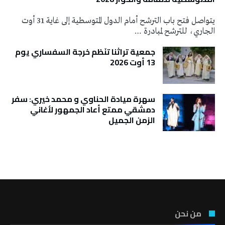
يتواصل فتح باب الترشح أمام الدول المتوسطية إلى غاية 31 أوت
الجاري، للترشح لمبادرة …
جمعية تراثنا تنَظم خرجة السفساري يوم
13 أوت 2026
سهرة ميادة الحناوي و محمد خيري: سفر
دمشقي ممتع أعاد الجمهور لأغاني
الزمن الجميل
تونس الطقس
من نحن