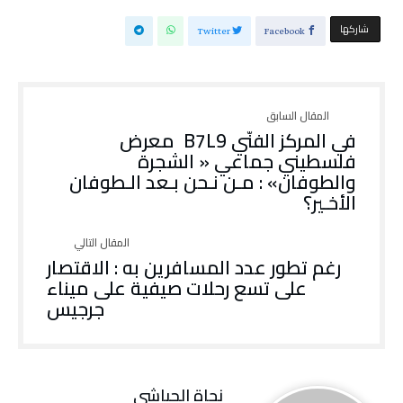
‫‫ شاركها‬
Twitter
Facebook
في المركز الفنّي B7L9 معرض
فلسطيني جماعي « الشجرة
والطوفان» : مـن نـحن بـعد الـطوفان
الأخـير؟
رغم تطور عدد المسافرين به : الاقتصار
على تسع رحلات صيفية على ميناء
جرجيس
نجاة ‬الحباشي