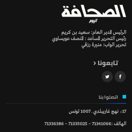
الرئيس المدير العام: سعيد بن كريم
رئيس التحرير المساعد : المنصف عويساوي
تحرير الواب: منيرة رزقي
تابعونا
اتصلوا بنا
17، نهج غاريبلدي ـ 1007 تونس
الهاتف :71341066 – 71335025 – 71336386