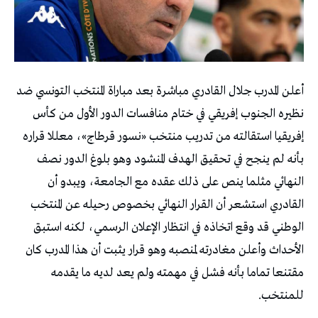
أعلن المدرب جلال القادري مباشرة بعد مباراة المنتخب التونسي ضد
نظيره الجنوب إفريقي في ختام منافسات الدور الأول من كأس
إفريقيا استقالته من تدريب منتخب «نسور قرطاج»، معللا قراره
بأنه لم ينجح في تحقيق الهدف المنشود وهو بلوغ الدور نصف
النهائي مثلما ينص على ذلك عقده مع الجامعة، ويبدو أن
القادري استشعر أن القرار النهائي بخصوص رحيله عن المنتخب
الوطني قد وقع اتخاذه في انتظار الإعلان الرسمي، لكنه استبق
الأحداث وأعلن مغادرته لمنصبه وهو قرار يثبت أن هذا المدرب كان
مقتنعا تماما بأنه فشل في مهمته ولم يعد لديه ما يقدمه
للمنتخب.