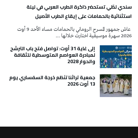
سندي لطّي تستحضر ذاكرة الطرب العربي في ليلة
استثنائية بالحمامات على إيقاع الطرب الأصيل
عاش جمهور المسرح الروماني بالحمامات مساء الأحد 9 أوت
2026 سهرة موسيقية اختارت خلالها …
إلى غاية 31 أوت: تواصل فتح باب الترشح
لمبادرة العواصم المتوسطية للثقافة
والحوار 2028
جمعية تراثنا تنَظم خرجة السفساري يوم
13 أوت 2026
تونس الطقس