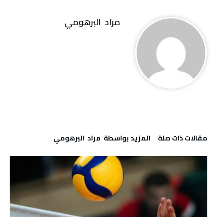
مراد‭ ‬ البرهومي
‫مقالات ذات صلة‬
‫‫المزيد بواسطة‬ ‬ مراد‭ ‬ البرهومي