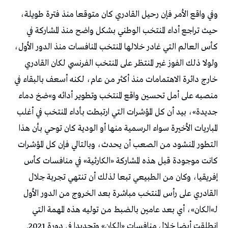
وفي واقع الأمر فإن رحيل القادري كان متوقعا منذ فترة طويلة،
حيث تراجع أداء المنتخب الوطني بشكل واضح منذ المشاركة في
كأس العالم التي غادر خلالها المنتخب المنافسات منذ الدور الأول،
ولولا ذلك الفوز غير المنتظر على المنتخب الفرنسي لكان القادري
خارج دائرة الاهتمامات منذ أكثر من عام، لكنه أسعف بالبقاء في
منصبه على أمل تحسين واقع المنتخب وتطوير أدائه و»ضخ دماء
جديدة»، بيد أن كل المؤشرات التي ارتبطت بأداء المنتخب في أغلب
المباريات الأخيرة سواء الرسمية منها أو الودية كان توحي بأن هذا
التطور المنشود من الصعب أن يحدث، وبالتالي فإن كل المؤشرات
كانت موجودة قبل هذه المشاركة «الكارثية» في منافسات كأس
إفريقيا، وكان من الطبيعي تبعا لذلك أن تنتهي تجربة جلال
القادري على رأس المنتخب مباشرة بعد الخروج من الدور الأول
لـ»الكان»، أي بعد عامين بالضبط من توليه هذه المهمة التي
انطلقت أيضا خلال منافسات «الكان» وتحديدا في دورة 2021.