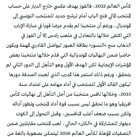
كأس العالم 2022، فالفوز بهدف عكسي خارج الديار على حساب
المنتخب المالي فتح الباب أمام ترشح جديد للمنتخب التونسي إلى
المونديال، ورغم أن منتخبنا لم يقدم عرضا قويا في مباراة الإياب
التي اكتفى خلالها بالتعادل في ملعب رادس إلا أن الفوز في
الذهاب منح «النسور» بطاقة العبور ليواصل القادري المهمة ويكون
حاضرا ضمن النهائيات المونديالية التي قدّم خلالها منتخبنا بعض
المؤشرات الإيجابية لكن الهدف الأول وهو التأهل إلى الدور الثاني لم
يتحقق، ورغم ذلك استمر هذا المدرب الذي لعبت الصدفة دورها
ليكون القائد الأول للمنتخب في أداء مهامه على امتداد سنة
2023، وخلالها نافس منتخبنا من أجل التأهل إلى نهائيات كأس
افريقيا وهو ما تحقق ليس بسبب قوة أداء المنتخب وتطور أدائه
ولكن بسبب ضعف أغلب المنافسين، وقبل التحول إلى الكوت
ديفوار للمشاركة في «الكان» الحالي، لعب المنتخب مقابلتين ضمن
التصفيات المؤهلة لكأس العالم 2026 ليتمكن بصعوبة بالغة من