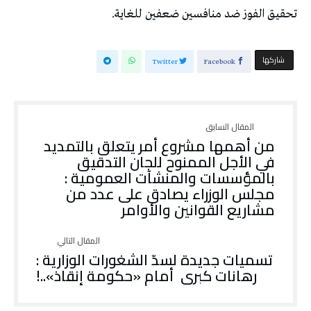
تحقيق الفوز ضد منافسين ضعفين للغاية.
‫‫ شاركها‬
Twitter
Facebook
من أهمها مشروع أمر يتعلق بالتمديد
في الأجل الممنوح للجان التدقيق
بالمؤسسات والمنشآت العمومية :
مجلس الوزراء يصادق على عدد من
مشاريع القوانين والأوامر
تسميات جديدة لسدّ الشغورات الوزارية :
رهانات كبرى أمام «حكومة إنقاذ»..!