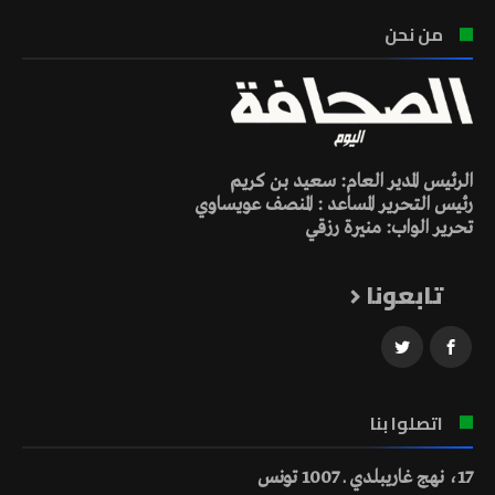
من نحن
الرئيس المدير العام: سعيد بن كريم
رئيس التحرير المساعد : المنصف عويساوي
تحرير الواب: منيرة رزقي
تابعونا
اتصلوا بنا
17، نهج غاريبلدي ـ 1007 تونس