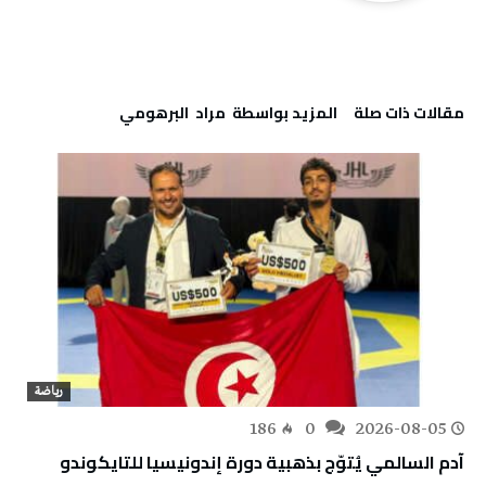
‫مقالات ذات صلة‬
‫‫المزيد بواسطة‬ ‬ مراد‭ ‬ البرهومي
رياضة
186
0
2026-08-05
آدم السالمي يُتوّج بذهبية دورة إندونيسيا للتايكوندو