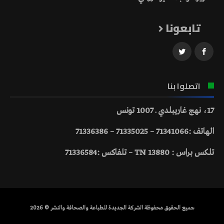
تابعونا
اتصلوا بنا
17، نهج غاريبلدي ـ 1007 تونس
الهاتف :71341066 – 71335025 – 71336386
تلكس براس : 13880 TN – تلفاكس :71336584
جميع الحقوق محفوظة الشركة الجديدة للطباعة والصحافة والنشر © 2026