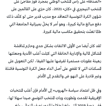
«الصدفة» على رأس المنتخب الوطني بمجرد فوز مفاجئ على
المنتخب النيجيري في «كان» 2021، كان حرّي على القائمين على
شؤون الكرة التونسية التعاقد مع مدرب قدير حتى لو كلّف ذلك
دفع مبالغ مالية كبيرة، وهو أمر لا يخلّ بميزانية الجامعة التي
طالما تغنّت بتحقيق مكاسب مالية كبيرة.
لقد كان أيضا من الأولى الالتفات بشكل جدي وحازم لمناقشة
المشاكل المالية والإدارية الخانقة التي كبّلت أغلب الأندية وجعلتها
رهينة عقوبات مستمرة تفرضها عليها الفيفا، لكن التعويل على
المسكنات التي لا تقضي على أصل الداء جعل الكرة التونسية فاشلة
وغير قادرة على النهو ض والتقدم إلى الأمام.
وفي ظل اعتماد سياسة «الهروب» إلى الأمام فإن أغلب المنتخبات
الإفريقية تقدمت وتطورت وبات المنتخب التونسي صيدا سهلا لها،
ففي دورة 2019 التي بلغنا خلالها الدور نصف النهائي، بلغ