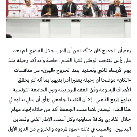
رغم أن الجميع كان متأكدا من أن المدرب جلال القادري لم يعد
على رأس المنتخب الوطني لكرة القدم، خاصة وأنه أكد رحيله منذ
يوم الأربعاء الماضي وتحديدا بعد الخروج «المهين» من منافسات
«الكان» موضحا أن رحيله يعتبرا أمرا بديهيا بما أنه لم يحقق
الأهداف المرسومة وفق العقد المبرم بينه وبين الجامعة التونسية
ببلوغ المربع الذهبي، إلا أن المكتب الجامعي ارتأى أن يدلي بدلوه في
هذا الملف، ليصدر بلاغا مساء الجمعة أكد من خلاله إنهاء مهام
جلال القادري وكافة معاونيه وكل أعضاء الإطار الفني والمعدين
البدنيين، والسبب في ذلك «سوء المردود والخروج من الدور الأول