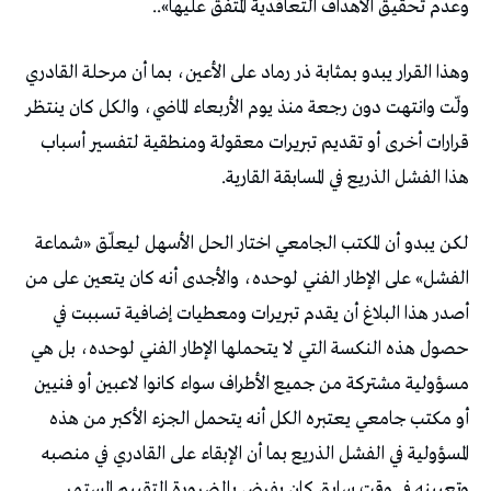
وعدم تحقيق الأهداف التعاقدية المتفق عليها»..
وهذا القرار يبدو بمثابة ذر رماد على الأعين، بما أن مرحلة القادري
ولّت وانتهت دون رجعة منذ يوم الأربعاء الماضي، والكل كان ينتظر
قرارات أخرى أو تقديم تبريرات معقولة ومنطقية لتفسير أسباب
هذا الفشل الذريع في المسابقة القارية.
لكن يبدو أن المكتب الجامعي اختار الحل الأسهل ليعلّق «شماعة
الفشل» على الإطار الفني لوحده، والأجدى أنه كان يتعين على من
أصدر هذا البلاغ أن يقدم تبريرات ومعطيات إضافية تسببت في
حصول هذه النكسة التي لا يتحملها الإطار الفني لوحده، بل هي
مسؤولية مشتركة من جميع الأطراف سواء كانوا لاعبين أو فنيين
أو مكتب جامعي يعتبره الكل أنه يتحمل الجزء الأكبر من هذه
المسؤولية في الفشل الذريع بما أن الإبقاء على القادري في منصبه
وتعيينه في وقت سابق كان يفرض بالضرورة التقييم المستمر