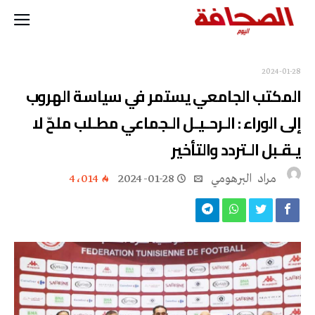
2024-01-28
المكتب الجامعي يستمر في سياسة الهروب
إلى الوراء : الـرحـيـل الـجماعي مطـلب ملحّ لا
يـقـبل الـتردد والتأخير
مراد‭ ‬ البرهومي
2024-01-28
4٬014