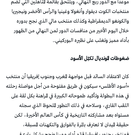
موعدا مع الدور ربع النهائي، ويلتحق بقائمة المتأهلين التي تضم
منتخبات الكوت ديفوار وأنغولا وغينيا والرأس الأخضر ونيجيريا
والكونغو الديمقراطية وكذلك منتخب مالي الذي نجح بدوره
خلال اليوم الأخير من منافسات الدور ثمن النهائي من الظهور
بأداء مميز وتغلب على نظيره البوركيني..
ضغوطات المونديال تكبّل الأسود
كان الاعتقاد السائد قبل مواجهة المغرب وجنوب إفريقيا أن منتخب
«أسود الأطلس» سيكون في طريق مفتوحة من أجل مواصلة رحلته
في هذه البطولة وتأكيد طموحاته الكبيرة في المراهنة بكل ثقة على
اللقب القاري، وسلاحه في ذلك التطور الملحوظ الذي سجله
مستواه بعد مشاركته التاريخية في كأس العالم الأخيرة، لكن
حقيقة الميدان لا تعترف بالمرة بالفوارق والتكهنات المسبقة،
فمنتخب جنوب إفريقيا قدّم أداء مميزا ونجح بشكل بارع في