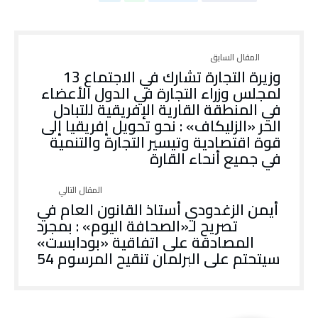
وزيرة التجارة تشارك في الاجتماع 13
لمجلس وزراء التجارة في الدول الأعضاء
في المنطقة القارية الإفريقية للتبادل
الحر «الزليكاف» : نحو تحويل إفريقيا إلى
قوة اقتصادية وتيسير التجارة والتنمية
في جميع أنحاء القارة
أيمن الزغدودي أستاذ القانون العام في
تصريح لـ«الصحافة اليوم» : بمجرد
المصادقة على اتفاقية «بودابست»
سيتحتم على البرلمان تنقيح المرسوم 54