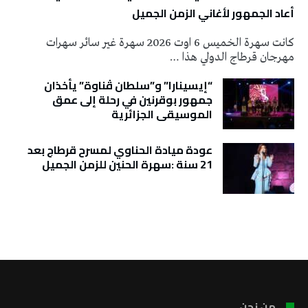
أعاد الجمهور لأغاني الزمن الجميل
كانت سهرة الخميس 6 اوت 2026 سهرة غير سائر سهرات
مهرجان قرطاج الدولي هذا …
“إيسينارا” و”سلطان ڤناوة” يأخذان
جمهور بوقرنين في رحلة إلى عمق
الموسيقى الجزائرية
عودة ميادة الحناوي لمسرح قرطاج بعد
21 سنة :سهرة الحنين للزمن الجميل
تونس الطقس
من نحن