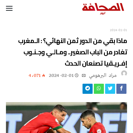
2024-02-01
ماذا بقي من الدور ثمن النهائي؟ : الـمغرب
تغادر من الباب الصغير.. ومـالـي وجـنـوب
إفـريـقيا تصنعان الحدث
مراد‭ ‬ البرهومي
2024-02-01
4٬071