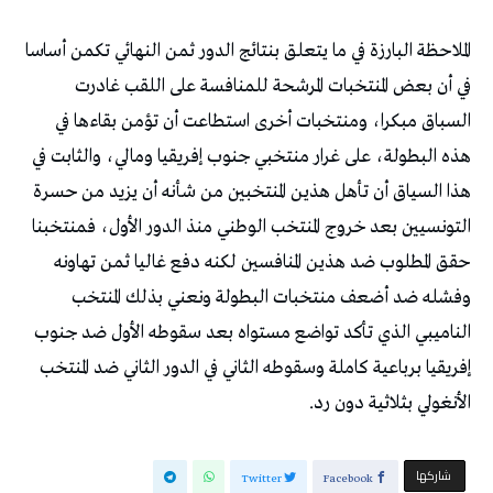
الملاحظة البارزة في ما يتعلق بنتائج الدور ثمن النهائي تكمن أساسا
في أن بعض المنتخبات المرشحة للمنافسة على اللقب غادرت
السباق مبكرا، ومنتخبات أخرى استطاعت أن تؤمن بقاءها في
هذه البطولة، على غرار منتخبي جنوب إفريقيا ومالي، والثابت في
هذا السياق أن تأهل هذين المنتخبين من شأنه أن يزيد من حسرة
التونسيين بعد خروج المنتخب الوطني منذ الدور الأول، فمنتخبنا
حقق المطلوب ضد هذين المنافسين لكنه دفع غاليا ثمن تهاونه
وفشله ضد أضعف منتخبات البطولة ونعني بذلك المنتخب
الناميبي الذي تأكد تواضع مستواه بعد سقوطه الأول ضد جنوب
إفريقيا برباعية كاملة وسقوطه الثاني في الدور الثاني ضد المنتخب
الأنغولي بثلاثية دون رد.
‫‫ شاركها‬
Twitter
Facebook