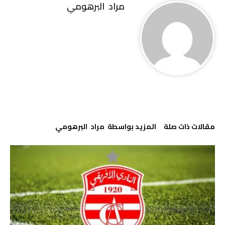
مراد‭ ‬ البرهومي
‫مقالات ذات صلة‬
‫‫المزيد بواسطة‬ ‬ مراد‭ ‬ البرهومي