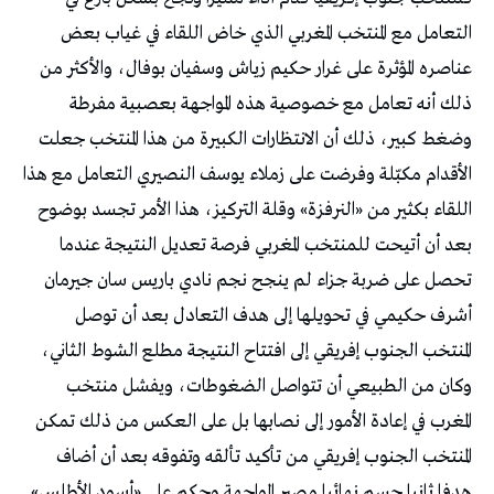
التعامل مع المنتخب المغربي الذي خاض اللقاء في غياب بعض
عناصره المؤثرة على غرار حكيم زياش وسفيان بوفال، والأكثر من
ذلك أنه تعامل مع خصوصية هذه المواجهة بعصبية مفرطة
وضغط كبير، ذلك أن الانتظارات الكبيرة من هذا المنتخب جعلت
الأقدام مكبّلة وفرضت على زملاء يوسف النصيري التعامل مع هذا
اللقاء بكثير من «النرفزة» وقلة التركيز، هذا الأمر تجسد بوضوح
بعد أن أتيحت للمنتخب المغربي فرصة تعديل النتيجة عندما
تحصل على ضربة جزاء لم ينجح نجم نادي باريس سان جيرمان
أشرف حكيمي في تحويلها إلى هدف التعادل بعد أن توصل
المنتخب الجنوب إفريقي إلى افتتاح النتيجة مطلع الشوط الثاني،
وكان من الطبيعي أن تتواصل الضغوطات، ويفشل منتخب
المغرب في إعادة الأمور إلى نصابها بل على العكس من ذلك تمكن
المنتخب الجنوب إفريقي من تأكيد تألقه وتفوقه بعد أن أضاف
هدفا ثانيا حسم نهائيا مصير المواجهة وحكم على «أسود الأطلس»