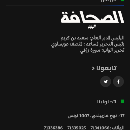
الرئيس المدير العام: سعيد بن كريم
رئيس التحرير المساعد : المنصف عويساوي
تحرير الواب: منيرة رزقي
تابعونا
اتصلوا بنا
17، نهج غاريبلدي ـ 1007 تونس
الهاتف :71341066 – 71335025 – 71336386