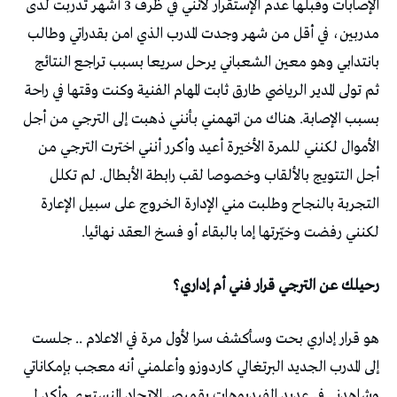
الإصابات وقبلها عدم الإستقرار لأنني في ظرف 3 أشهر تدربت لدى
مدربين، في أقل من شهر وجدت المدرب الذي امن بقدراتي وطالب
بانتدابي وهو معين الشعباني يرحل سريعا بسبب تراجع النتائج
ثم تولى المدير الرياضي طارق ثابت المهام الفنية وكنت وقتها في راحة
بسبب الإصابة. هناك من اتهمني بأنني ذهبت إلى الترجي من أجل
الأموال لكنني للمرة الأخيرة أعيد وأكرر أنني اخترت الترجي من
أجل التتويج بالألقاب وخصوصا لقب رابطة الأبطال. لم تكلل
التجربة بالنجاح وطلبت مني الإدارة الخروج على سبيل الإعارة
لكنني رفضت وخيّرتها إما بالبقاء أو فسخ العقد نهائيا.
رحيلك عن الترجي قرار فني أم إداري؟
هو قرار إداري بحت وسأكشف سرا لأول مرة في الاعلام .. جلست
إلى المدرب الجديد البرتغالي كاردوزو وأعلمني أنه معجب بإمكاناتي
وشاهدني في عديد الفيديوهات بقميص الاتحاد المنستيري وأكد لي