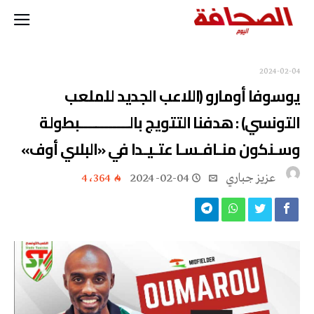
2024-02-04
يوسوفا أومارو (اللاعب الجديد للملعب
التونسي) : هدفنا التتويج بالــــــــــــبطولة
وسـنكون منـافـسـا عتـيـدا في «البلاي أوف»
عزيز جباري
2024-02-04
4٬364