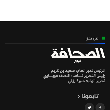
تونس الطقس
من نحن
الرئيس المدير العام: سعيد بن كريم
رئيس التحرير المساعد : المنصف عويساوي
تحرير الواب: منيرة رزقي
تابعونا