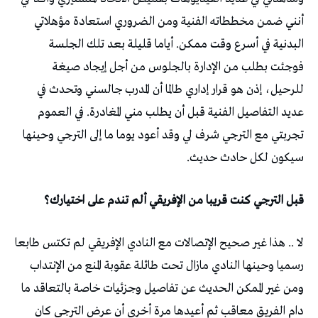
أنني ضمن مخططاته الفنية ومن الضروري استعادة مؤهلاتي
البدنية في أسرع وقت ممكن. أياما قليلة بعد تلك الجلسة
فوجئت بطلب من الإدارة بالجلوس من أجل إيجاد صيغة
للرحيل، إذن هو قرار إداري طالما أن المدرب جالسني وتحدث في
عديد التفاصيل الفنية قبل أن يطلب مني المغادرة. في العموم
تجربتي مع الترجي شرف لي وقد أعود يوما ما إلى الترجي وحينها
سيكون لكل حادث حديث.
قبل الترجي كنت قريبا من الإفريقي ألم تندم على اختيارك؟
لا .. هذا غير صحيح الإتصالات مع النادي الإفريقي لم تكتس طابعا
رسميا وحينها النادي مازال تحت طائلة عقوبة المنع من الإنتداب
ومن غير الممكن الحديث عن تفاصيل وجزئيات خاصة بالتعاقد ما
دام الفريق معاقب ثم أعيدها مرة أخرى أن عرض الترجي كان