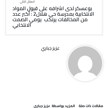
بوعسكر لدى اشرافه على قبول المواد
الانتخابية بمدرسة حي هلال2 : أكبر عدد
من المخالفات يرتكب يومي الصمت
الانتخابي
عزيز جباري
‫مقالات ذات صلة‬
‫‫المزيد بواسطة‬ ‬ عزيز جباري