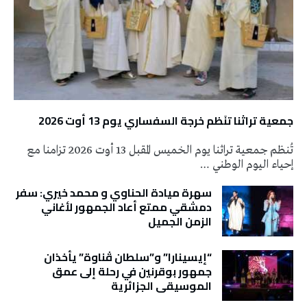
جمعية تراثنا تنَظم خرجة السفساري يوم 13 أوت 2026
تُنظم جمعية تراثنا يوم الخميس المقبل 13 أوت 2026 تزامنا مع
إحياء اليوم الوطني …
سهرة ميادة الحناوي و محمد خيري: سفر
دمشقي ممتع أعاد الجمهور لأغاني
الزمن الجميل
“إيسينارا” و”سلطان ڤناوة” يأخذان
جمهور بوقرنين في رحلة إلى عمق
الموسيقى الجزائرية