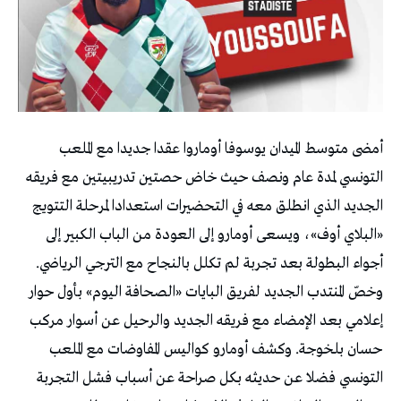
أمضى متوسط الميدان يوسوفا أوماروا عقدا جديدا مع الملعب
التونسي لمدة عام ونصف حيث خاض حصتين تدريبيتين مع فريقه
الجديد الذي انطلق معه في التحضيرات استعدادا لمرحلة التتويج
«البلاي أوف»، ويسعى أومارو إلى العودة من الباب الكبير إلى
أجواء البطولة بعد تجربة لم تكلل بالنجاح مع الترجي الرياضي.
وخصّ المنتدب الجديد لفريق البايات «الصحافة اليوم» بأول حوار
إعلامي بعد الإمضاء مع فريقه الجديد والرحيل عن أسوار مركب
حسان بلخوجة. وكشف أومارو كواليس المفاوضات مع الملعب
التونسي فضلا عن حديثه بكل صراحة عن أسباب فشل التجربة