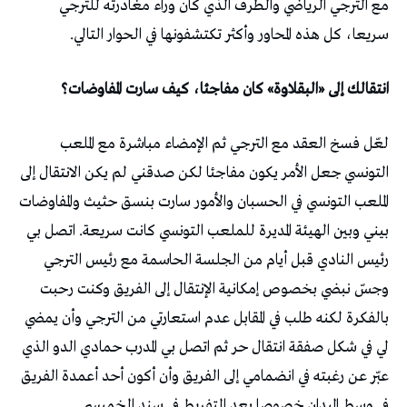
مع الترجي الرياضي والطرف الذي كان وراء مغادرته للترجي
سريعا، كل هذه المحاور وأكثر تكتشفونها في الحوار التالي.
انتقالك إلى «البقلاوة» كان مفاجئا، كيف سارت المفاوضات؟
لعّل فسخ العقد مع الترجي ثم الإمضاء مباشرة مع الملعب
التونسي جعل الأمر يكون مفاجئا لكن صدقني لم يكن الانتقال إلى
الملعب التونسي في الحسبان والأمور سارت بنسق حثيث والمفاوضات
بيني وبين الهيئة المديرة للملعب التونسي كانت سريعة. اتصل بي
رئيس النادي قبل أيام من الجلسة الحاسمة مع رئيس الترجي
وجسّ نبضي بخصوص إمكانية الإنتقال إلى الفريق وكنت رحبت
بالفكرة لكنه طلب في المقابل عدم استعارتي من الترجي وأن يمضي
لي في شكل صفقة انتقال حر ثم اتصل بي المدرب حمادي الدو الذي
عبّر عن رغبته في انضمامي إلى الفريق وأن أكون أحد أعمدة الفريق
في وسط الميدان خصوصا بعد التفريط في سند الخميسي.