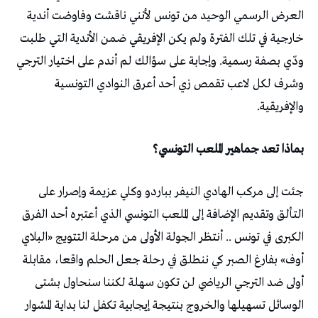
العرض الرسمي الوحيد من تونس لأنني ناقشت وفاوضت أندية
خارجية في تلك الفترة ولم يكن الإفريقي ضمن الأندية التي طلبت
ودّي بصفة رسمية. وإجابة على سؤالك لم أندم على اختيار الترجي
وشرف لكل لاعب تقمص زي أحد أعرق النوادي التونسية
والإفريقية.
بماذا تعد جماهير الملعب التونسي؟
جئت إلى مركب الهادي النيفر بباردو وكلي عزيمة وإصرار على
التألق وتقديم الإضافة إلى الملعب التونسي الذي أعتبره أحد الفرق
الكبرى في تونس .. أنتظر الجولة الأولى من مرحلة التتويج «البلاي
أوف» بفارغ الصبر كي ننطلق في رحلة جعل الحلم واقعا، مقابلة
أولى ضد الترجي الرياضي لن تكون سهلة لكننا سنحاول بشتى
الوسائل تسهيلها والخروج بنتيجة إيجابية تكفل لنا بداية المشوار