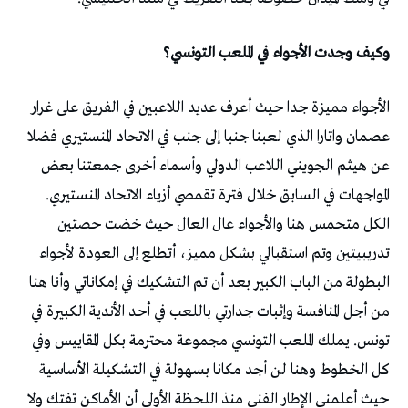
وكيف وجدت الأجواء في الملعب التونسي؟
الأجواء مميزة جدا حيث أعرف عديد اللاعبين في الفريق على غرار
عصمان واتارا الذي لعبنا جنبا إلى جنب في الاتحاد المنستيري فضلا
عن هيثم الجويني اللاعب الدولي وأسماء أخرى جمعتنا بعض
المواجهات في السابق خلال فترة تقمصي أزياء الاتحاد المنستيري.
الكل متحمس هنا والأجواء عال العال حيث خضت حصتين
تدريبيتين وتم استقبالي بشكل مميز، أتطلع إلى العودة لأجواء
البطولة من الباب الكبير بعد أن تم التشكيك في إمكاناتي وأنا هنا
من أجل المنافسة وإثبات جدارتي باللعب في أحد الأندية الكبيرة في
تونس. يملك الملعب التونسي مجموعة محترمة بكل المقاييس وفي
كل الخطوط وهنا لن أجد مكانا بسهولة في التشكيلة الأساسية
حيث أعلمني الإطار الفني منذ اللحظة الأولى أن الأماكن تفتك ولا