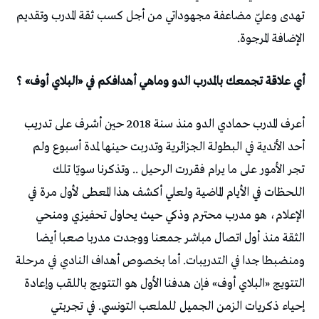
تهدى وعليّ مضاعفة مجهوداتي من أجل كسب ثقة المدرب وتقديم
الإضافة المرجوة.
أي علاقة تجمعك بالمدرب الدو وماهي أهدافكم في «البلاي أوف» ؟
أعرف المدرب حمادي الدو منذ سنة 2018 حين أشرف على تدريب
أحد الأندية في البطولة الجزائرية وتدربت حينها لمدة أسبوع ولم
تجر الأمور على ما يرام فقررت الرحيل .. وتذكرنا سويّا تلك
اللحظات في الأيام الماضية ولعلي أكشف هذا المعطى لأول مرة في
الإعلام، هو مدرب محترم وذكي حيث يحاول تحفيزي ومنحي
الثقة منذ أول اتصال مباشر جمعنا ووجدت مدربا صعبا أيضا
ومنضبطا جدا في التدريبات. أما بخصوص أهداف النادي في مرحلة
التتويج «البلاي أوف» فإن هدفنا الأول هو التتويج باللقب وإعادة
إحياء ذكريات الزمن الجميل للملعب التونسي. في تجربتي