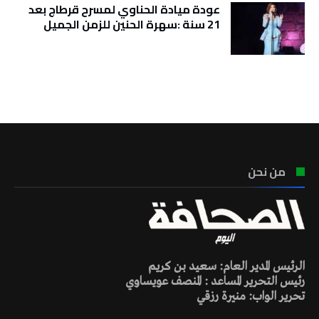
عودة ميادة الحناوي لمسرح قرطاج بعد
21 سنة :سهرة الحنين للزمن الجميل
تونس الطقس
من نحن
الرئيس المدير العام: سعيد بن كريم
رئيس التحرير المساعد : المنصف عويساوي
تحرير الواب: منيرة رزقي