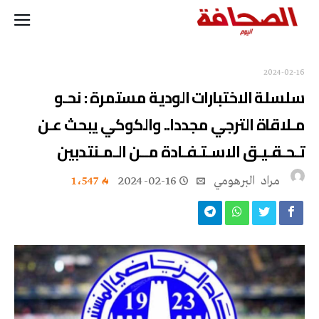
2024-02-16
سلسلة الاختبارات الودية مستمرة : نحـو
مـلاقاة الترجي مجددا.. والكوكي يبحث عـن
تـحـقـيـق الاسـتـفـادة مــن الـمـنتدبين
مراد‭ ‬ البرهومي
2024-02-16
1٬547