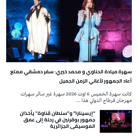
سهرة ميادة الحناوي و محمد خيري: سفر دمشقي ممتع
أعاد الجمهور لأغاني الزمن الجميل
كانت سهرة الخميس 6 اوت 2026 سهرة غير سائر سهرات
مهرجان قرطاج الدولي هذا …
“إيسينارا” و”سلطان ڤناوة” يأخذان
جمهور بوقرنين في رحلة إلى عمق
الموسيقى الجزائرية