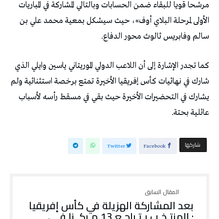
مرشحا قويا للبقاء ضمن الحسابات وبالتالي المشاركة في المباريات
الأولى لمرحلة البلاي أوف»، حيث سيشكل بمعية محمد علي بن
سالم وفابريس ثالوث محور الدفاع.
كما تجدر الإشارة إلى أن اللاعب الدولي الموريتاني ياسين وايلي الذي
شارك في نهائيات كأس إفريقيا الأخيرة تمتع برخصة استثنائية ولم
يشارك في التحضيرات الأخيرة حيث بقي في مسقط رأسه لأسباب
عائلية بحتة.
‫‫ شاركها‬
Twitter
Facebook
بعد المشاركة الهزيلة في كأس إفريقيا
: المنتـخـب يـتـراجـع 13 مـركــزا فـي