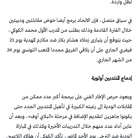
تظل واردة.
في سياق متصل، فإن الاتحاد برمج أيضا خوض مقابلتين ودييتين
خلال الفترة القادمة وذلك بطلب من المدرب الأول محمد الكوكي،
حيث يتوقع أن يتبارى زملاء هشام بكار ضد مكارم المهدية يوم 21
فيفري الجاري على أن يلاقي الفريق مجددا الملعب التونسي يوم 24
من الشهر الجاري.
إدماج المنتدبين أولوية
ويعود حرص الإطار الفني على برمجة أكبر عدد ممكن من
المقابلات الودية إلى رغبته الكبيرة في تأهيل المنتدبين الجدد حتى
يكونوا جاهزين لتقديم الإضافة في مرحلة «البلاي أوف»، وبعد أن
عاين أداء عدد منهم خلال التدريبات الأخيرة وكذلك في المباراة
الودية ضد الترجي يوم الأحد الماضي، تأكد الكوكي أن هؤلاء اللاعبين