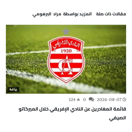
‫مقالات ذات صلة‬
‫‫المزيد بواسطة‬ ‬ مراد‭ ‬ البرهومي
رياضة
124
0
2026-08-07
قائمة المغادرين عن النادي الإفريقي خلال الميركاتو
الصيفي