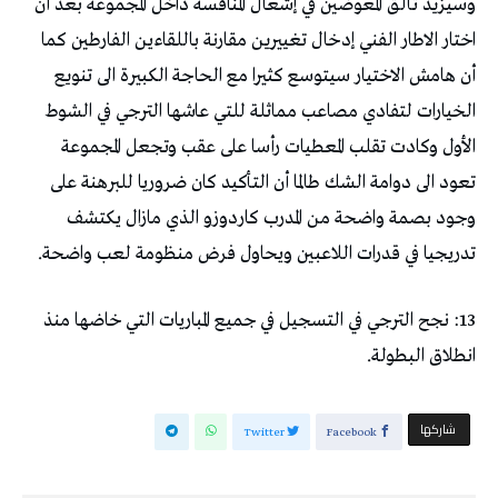
وسيزيد تألق المعوضين في إشعال المنافسة داخل المجموعة بعد أن
اختار الاطار الفني إدخال تغييرين مقارنة باللقاءين الفارطين كما
أن هامش الاختيار سيتوسع كثيرا مع الحاجة الكبيرة الى تنويع
الخيارات لتفادي مصاعب مماثلة للتي عاشها الترجي في الشوط
الأول وكادت تقلب المعطيات رأسا على عقب وتجعل المجموعة
تعود الى دوامة الشك طالما أن التأكيد كان ضروريا للبرهنة على
وجود بصمة واضحة من المدرب كاردوزو الذي مازال يكتشف
تدريجيا في قدرات اللاعبين ويحاول فرض منظومة لعب واضحة.
13: نجح الترجي في التسجيل في جميع المباريات التي خاضها منذ
انطلاق البطولة.
‫‫ شاركها‬
Twitter
Facebook