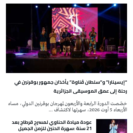
“إيسينارا” و”سلطان ڤناوة” يأخذان جمهور بوقرنين في
رحلة إلى عمق الموسيقى الجزائرية
خصّصت الدورة الرابعة والأربعون لمهرجان بوقرنين الدولي، مساء
الأربعاء 5 أوت 2026، سهرتها لاكتشاف …
عودة ميادة الحناوي لمسرح قرطاج بعد
21 سنة :سهرة الحنين للزمن الجميل