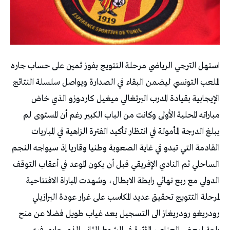
استهل الترجي الرياضي مرحلة التتويج بفوز ثمين على حساب جاره
الملعب التونسي ليضمن البقاء في الصدارة ويواصل سلسلة النتائج
الإيجابية بقيادة المدرب البرتغالي ميغيل كاردوزو الذي خاض
مباراته المحلية الأولى وكانت من الباب الكبير رغم أن المستوى لم
يبلغ الدرجة المأمولة في انتظار تأكيد الفترة الزاهية في المباريات
القادمة التي تبدو في غاية الصعوبة وطنيا وقاريا إذ سيواجه النجم
الساحلي ثم النادي الإفريقي قبل أن يكون الموعد في أعقاب التوقف
الدولي مع ربع نهائي رابطة الابطال، وشهدت المباراة الافتتاحية
لمرحلة التتويج تحقيق عديد المكاسب على غرار عودة البرازيلي
رودريغو رودريغاز الى التسجيل بعد غياب طويل فضلا عن منح