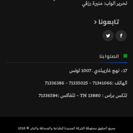
تحرير الواب: منيرة رزقي
تابعونا
اتصلوا بنا
17، نهج غاريبلدي ـ 1007 تونس
الهاتف :71341066 – 71335025 – 71336386
تلكس براس : 13880 TN – تلفاكس :71336584
جميع الحقوق محفوظة الشركة الجديدة للطباعة والصحافة والنشر © 2026