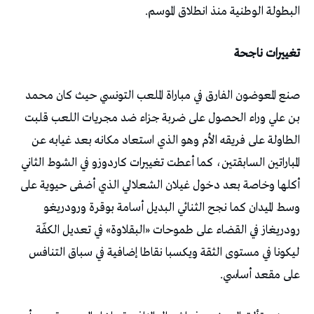
البطولة الوطنية منذ انطلاق الموسم.
تغييرات ناجحة
صنع المعوضون الفارق في مباراة الملعب التونسي حيث كان محمد
بن علي وراء الحصول على ضربة جزاء ضد مجريات اللعب قلبت
الطاولة على فريقه الأم وهو الذي استعاد مكانه بعد غيابه عن
المباراتين السابقتين، كما أعطت تغييرات كاردوزو في الشوط الثاني
أكلها وخاصة بعد دخول غيلان الشعلالي الذي أضفى حيوية على
وسط الميدان كما نجح الثنائي البديل أسامة بوقرة ورودريغو
رودريغاز في القضاء على طموحات «البقلاوة» في تعديل الكفّة
ليكونا في مستوى الثقة ويكسبا نقاطا إضافية في سباق التنافس
على مقعد أساسي.