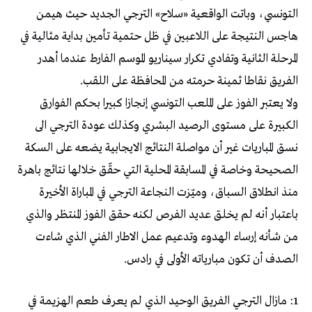
التونسي، وباتت الواقعية «سلاح» الترجي الجديد حيث هيمن
هاجس النتيجة على اللاعبين في ظل حتمية تأمين بداية مثالية في
المرحلة الثانية وتفادي تكرار سيناريو الموسم الفارط عندما أهدر
الفريق نقاطا ثمينة حرمته من المحافظة على اللقب.
ولا يعتبر الفوز على الملعب التونسي إنجازا كبيرا بحكم الفوارق
الكبيرة على مستوى الرصيد البشري وكذلك عودة الترجي الى
نسق المباريات غير أن مواصلة النتائج الايجابية يضعه على السكة
الصحيحة وخاصة في المسابقة المحلية التي حقّق خلالها نتائج باهرة
منذ انطلاق السباق، وميّزت النجاعة الترجي في المباراة الأخيرة
باعتبار أنه لم يخلق عديد الفرص لكنه حقق الفوز المنتظر والذي
من شأنه إرساء الهدوء وتدعيم عمل الاطار الفني الذي شاءت
الصدف أن تكون مبارياته الأولى في رادس.
1: مازال الترجي الفريق الوحيد الذي لم يعرف طعم الهزيمة في