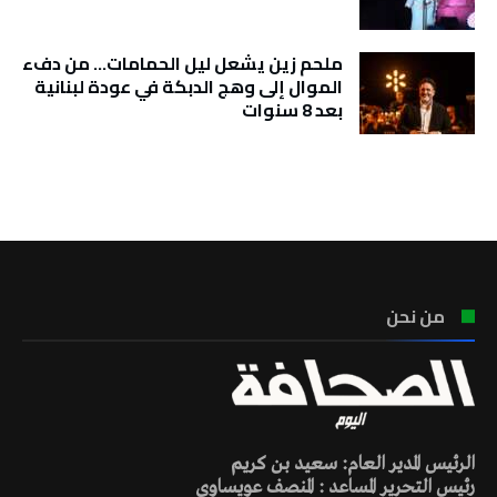
ملحم زين يشعل ليل الحمامات… من دفء
الموال إلى وهج الدبكة في عودة لبنانية
بعد 8 سنوات
تونس الطقس
من نحن
الرئيس المدير العام: سعيد بن كريم
رئيس التحرير المساعد : المنصف عويساوي