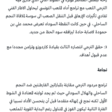
راحة لبعض العناصر المؤثرة في الشوط الثاني الذي جارى فيه
الترجي اللعب مع تراجع أداء الملعب التونسي ليحاول الاطار الفني
تفادي تأثيرات الإرهاق قبل التنقل الصعب الى سوسة لملاقاة النجم
الساحلي، في حين كانت النقطة السوداء تعرض محمد علي بن
حمودة لاصابة حادة ليرافقه سوء الحظ من جديد.
3: حقق الترجي انتصاره الثالث بقيادة كاردوزو وتزامن مجددا مع
عدم قبول أهداف.
نجاعة
تراجع مردود الترجي مــقارنة بالمباراتين الفارطــــتين ضد النجم
الساحلي والهلال السوداني حيث لم يجد ثوابته المعتادة في الشوط
الأول لكنه نجح في إنهائه متقدما قبل أن يتحسن الأداء نسبيا في
الفترة الثانية ليكون الفوز في المتناول رغم البداية القوية للملعب