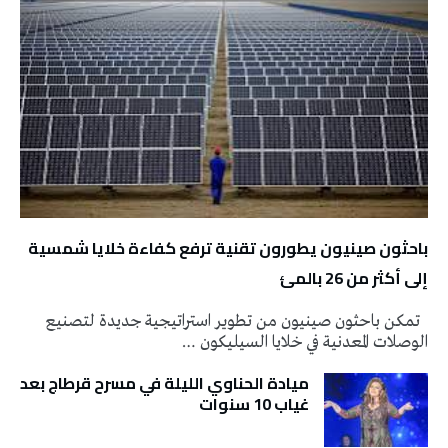
باحثون صينيون يطورون تقنية ترفع كفاءة خلايا شمسية
إلى أكثر من 26 بالمئ
تمكن باحثون صينيون من تطوير استراتيجية جديدة لتصنيع
الوصلات المعدنية في خلايا السيليكون …
ميادة الحناوي الليلة في مسرح قرطاج بعد
غياب 10 سنوات