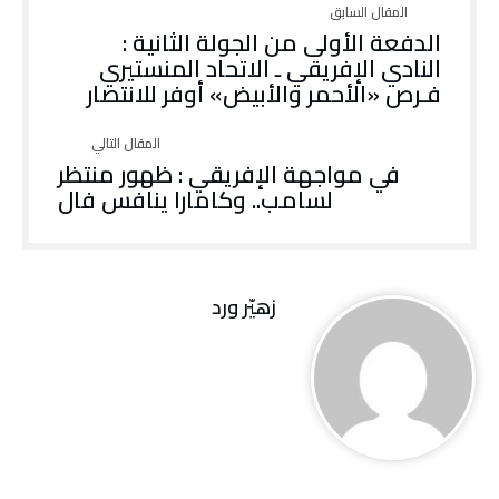
الدفعة الأولى من الجولة الثانية :
النادي الإفريقي ـ الاتحاد المنستيري
فـرص «الأحمر والأبيض» أوفر للانتصار
في مواجهة الإفريقي : ظهور منتظر
لسامب.. وكامارا ينافس فال
زهيّر‭ ‬ورد