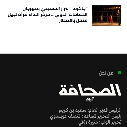
“جاكرندا” لنزار السعيدي بمهرجان
الحمامات الدولي… مركز النداء مرآة لجيل
مثقل بالانتظار
تونس الطقس
من نحن
الرئيس المدير العام: سعيد بن كريم
رئيس التحرير المساعد : المنصف عويساوي
تحرير الواب: منيرة رزقي