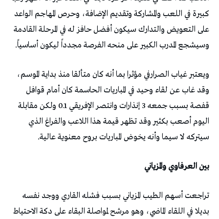
كبيرة في اللعب والمشاركة وتقديم الإضافة، وحرص المهاجم الواعد
على التعويض والتدارك سيكون أفضل حافز له في المرحلة القادمة
وسيشجع المدرب الكبير على منحه الفرصة مجدداً ليكون أساسياً.
ويعتبر غياب الصرارفي مؤثرا بما أنه كان متألقا منذ بداية الموسم،
وقد غاب عن لقاء وحيد في المباريات الحاسمة كان أمام قوافل
قفصة بسبب جمعه 3 إنذارات وانتصر الإفريقي 1ـ0 ولكن مقابلة
اليوم أصعب بكثير وقد تظهر قيمة هذا اللاعب والفراغ الذي
سيتركه لا سيما وأنه يخوض المباريات بروح معنوية عالية.
بين العرفاوي والمزياني
تراجعت أسهم الطيب المزياني بسبب فشله القاري ووجد نفسه
بديلا في اللقاء الماضي، وهو مرشح لمواصلة البقاء على دكة الاحتياط