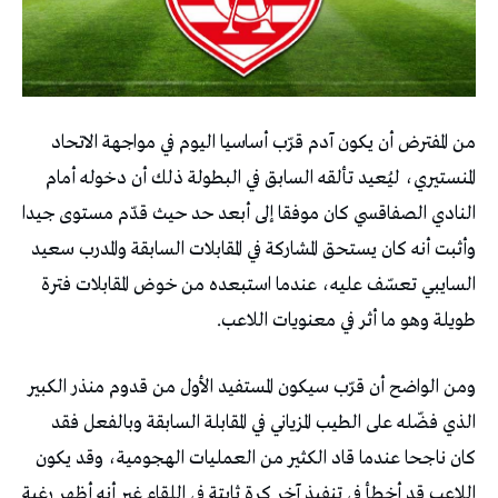
من المفترض أن يكون آدم قرّب أساسيا اليوم في مواجهة الاتحاد
المنستيري، ليُعيد تألقه السابق في البطولة ذلك أن دخوله أمام
النادي الصفاقسي كان موفقا إلى أبعد حد حيث قدّم مستوى جيدا
وأثبت أنه كان يستحق المشاركة في المقابلات السابقة والمدرب سعيد
السايبي تعسّف عليه، عندما استبعده من خوض المقابلات فترة
طويلة وهو ما أثر في معنويات اللاعب.
ومن الواضح أن قرّب سيكون المستفيد الأول من قدوم منذر الكبير
الذي فضّله على الطيب المزياني في المقابلة السابقة وبالفعل فقد
كان ناجحا عندما قاد الكثير من العمليات الهجومية، وقد يكون
اللاعب قد أخطأ في تنفيذ آخر كرة ثابتة في اللقاء غير أنه أظهر رغبة