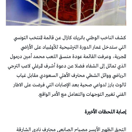
كشف الناخب الوطني باتريك كازال عن قائمة المنتخب التونسي
التي ستدخل غمار الدورة الترشيحية للأولمبياد على الأراضي
المجرية، وعرفت القائمة عودة منسق اللعب محمد أمين درمول
الذي تماثل إلى الشفاء فضلا عن دعوة أشرف المرغلي لاعب الترجي
الرياضي ووائل الشطي محترف الأهلي السعودي مقابل غياب
ثالوث بارز لدواعي صحية بعد الإصابات التي فرضت على الاطار
الفني تغيير التوجهات والتعامل مع الأمر الواقع.
إصابة اللحظات الأخيرة
التحق الظهير الأيسر مصباح الصانعي محترف نادي الشارقة