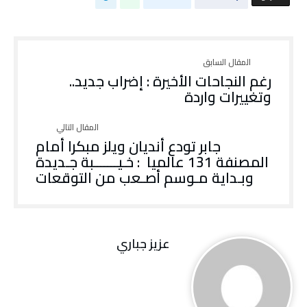
رغم النجاحات الأخيرة : إضراب جديد..
وتغييرات واردة
جابر تودع أنديان ويلز مبكرا أمام
المصنفة 131 عالميا : خـيـــــــبة جـديدة
وبـداية مـوسم أصـعب من التوقعات
عزيز جباري