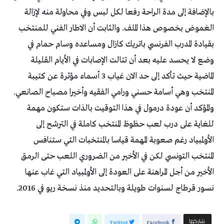
بالإضافة إلى مدة الراحة رفعا لكل لبس وفي محاولة منه لإزالة
الغموض بخصوص هذا الملف. والثابت أن الاطار الفني للمنتخب
بقيادة المدرب الفرنسي باتريك كازال ومساعده وسام حمام في
وضع لا يحسد عليه بعد أن تتالت الإصابات في الأيام القليلة
الماضية حيث تأكد إلى حد الان غياب 3 أسماء مؤثرة عن كتيبة
المنتخب وهي أسامة حسني ورامي الفقيه وأخيرا مصباح الصانعي.
والمؤكد أن عودة درمول في هذا التوقيت بالذات ستكون مهمة
للغاية على درب لعب حظوظ المنتخب كاملة في الترشح إلى
الأولمبياد رغم صعوبة المهمة قياسا بالمنتخبات التي ستنافس
المنتخب التونسي لكن في الأخير من الضروري اللعب حتى الرمق
الأخير من أجل المراهنة على العودة إلى الأولمبياد التي غاب عنها
نسور قرطاج لسنوات طويلة وبالتحديد منذ نسخة ريو في 2016.
‫‫ شاركها‬
Twitter
Facebook