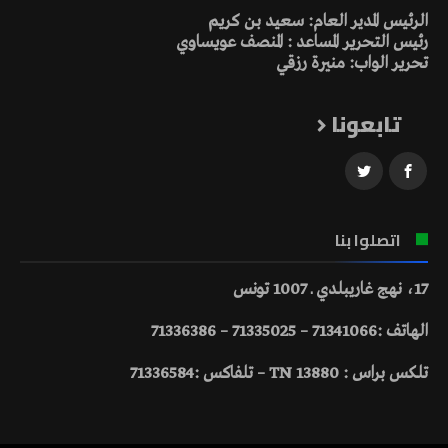
الرئيس المدير العام: سعيد بن كريم
رئيس التحرير المساعد : المنصف عويساوي
تحرير الواب: منيرة رزقي
تابعونا
اتصلوا بنا
17، نهج غاريبلدي ـ 1007 تونس
الهاتف :71341066 – 71335025 – 71336386
تلكس براس : 13880 TN – تلفاكس :71336584