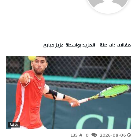
‫مقالات ذات صلة‬
‫‫المزيد بواسطة‬ ‬ عزيز جباري
رياضة
135
0
2026-08-06