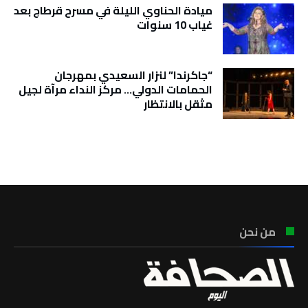
ميادة الحناوي الليلة في مسرح قرطاج بعد
غياب 10 سنوات
“جاكرندا” لنزار السعيدي بمهرجان
الحمامات الدولي… مركز النداء مرآة لجيل
مثقل بالانتظار
تونس الطقس
من نحن