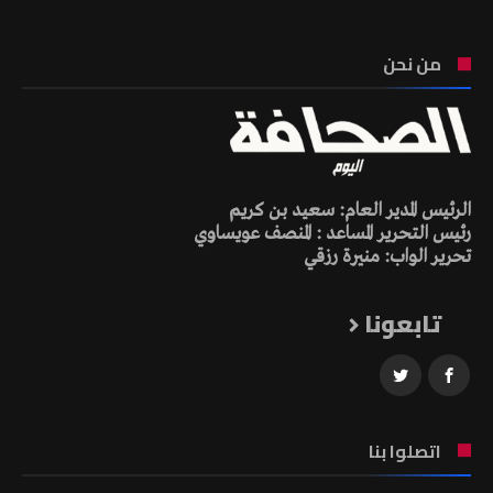
من نحن
الرئيس المدير العام: سعيد بن كريم
رئيس التحرير المساعد : المنصف عويساوي
تحرير الواب: منيرة رزقي
تابعونا
اتصلوا بنا