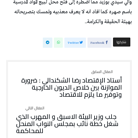
والي سیدي بوزید مما اضطره إلی فتح محل لبیع المواد المدرسیة
باسم صهره كما افاد انه لا یعرف معذبیه وتمسك بتصریحاته
بهیئة الحقیقة والكرامة..
‫‫ شاركها‬
Twitter
Facebook
أستاذ الإقتصاد رضا الشكندالي : ضرورة
الموازنة بين خلاص الديون الخارجية
وتوفير ما يلزم للاقتصاد
جلب وزير البيئة الاسبق و المهرب الذي
شغل خطة نائب بمجلس النواب المنحل
للمحاكمة