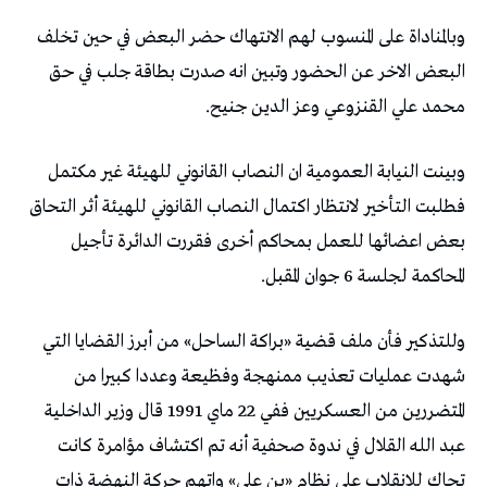
وبالمناداة على المنسوب لهم الانتهاك حضر البعض في حين تخلف
البعض الاخر عن الحضور وتبين انه صدرت بطاقة جلب في حق
محمد علي القنزوعي وعز الدين جنيح.
وبينت النيابة العمومية ان النصاب القانوني للهيئة غير مكتمل
فطلبت التأخير لانتظار اكتمال النصاب القانوني للهيئة أثر التحاق
بعض اعضائها للعمل بمحاكم أخرى فقررت الدائرة تأجيل
المحاكمة لجلسة 6 جوان المقبل.
وللتذكير فأن ملف قضية «براكة الساحل» من أبرز القضايا التي
شهدت عمليات تعذيب ممنهجة وفظيعة وعددا كبيرا من
المتضررين من العسكريين ففي 22 ماي 1991 قال وزير الداخلية
عبد الله القلال في ندوة صحفية أنه تم اكتشاف مؤامرة كانت
تحاك للانقلاب على نظام «بن علي» واتهم حركة النهضة ذات