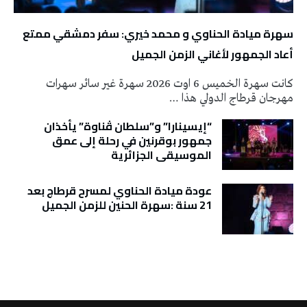
سهرة ميادة الحناوي و محمد خيري: سفر دمشقي ممتع
أعاد الجمهور لأغاني الزمن الجميل
كانت سهرة الخميس 6 اوت 2026 سهرة غير سائر سهرات
مهرجان قرطاج الدولي هذا …
“إيسينارا” و”سلطان ڤناوة” يأخذان
جمهور بوقرنين في رحلة إلى عمق
الموسيقى الجزائرية
عودة ميادة الحناوي لمسرح قرطاج بعد
21 سنة :سهرة الحنين للزمن الجميل
تونس الطقس