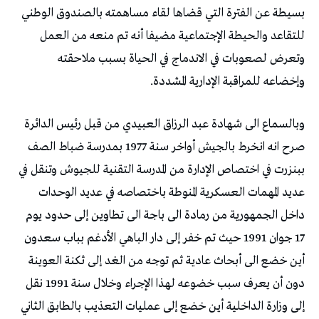
بسيطة عن الفترة التي قضاها لقاء مساهمته بالصندوق الوطني
للتقاعد والحيطة الإجتماعية مضيفا أنه تم منعه من العمل
وتعرض لصعوبات في الاندماج في الحياة بسبب ملاحقته
وإخضاعه للمراقبة الإدارية المشددة.
وبالسماع الی شهادة عبد الرزاق العبیدي من قبل رئيس الدائرة
صرح انه انخرط بالجیش أواخر سنة 1977 بمدرسة ضباط الصف
ببنزرت في اختصاص الإدارة من المدرسة التقنیة للجیوش وتنقل في
عدید المهمات العسكریة المنوطة باختصاصه في عدید الوحدات
داخل الجمهوریة من رمادة الی باجة الی تطاوین إلی حدود یوم
17 جوان 1991 حیث تم خفر إلی دار الباهي الأدغم بباب سعدون
أین خضع الی أبحاث عادیة ثم توجه من الغد إلی ثكنة العوینة
دون أن یعرف سبب خضوعه لهذا الإجراء وخلال سنة 1991 نقل
إلی وزارة الداخلية أین خضع إلی عملیات التعذیب بالطابق الثاني