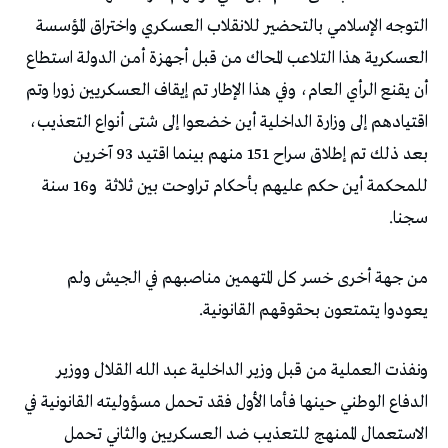
التوجه الإسلامي بالتحضير للانقلاب العسكري واختراق المؤسسة
العسكرية هذا التلاعب المحاك من قبل أجهزة أمن الدولة استطاع
أن يقنع الرأي العام، وفي هذا الإطار تم إيقاف العسكريين زورا وتم
اقتيادهم إلى وزارة الداخلية أين خضعوا إلى شتى أنواع التعذيب،
بعد ذلك تم إطلاق سراح 151 منهم بينما اقتيد 93 آخرين
للمحكمة أين حكم عليهم بأحكام تراوحت بين ثلاثة
و16 سنة
سجنا.
من جهة أخرى خسر كل المتهمين مناصبهم في الجيش ولم
يعودوا يتمتعون بحقوقهم القانونية.
ونفذت العملية من قبل وزير الداخلية عبد الله القلال ووزير
الدفاع الوطني حينها فأما الأول فقد تحمل مسؤوليته القانونية في
الاستعمال الممنهج للتعذيب ضد العسكريين والثاني تحمل