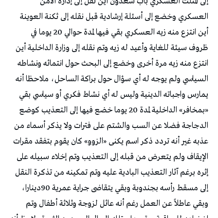
إلى المثلث العسكري باب سعدون أين نقل إلى إدارة الأمن
العسكري وخضع إلى أسئلة إرشادية قبل نقله إلى ثكنة العوينة
أين انتزع منه زيه العسكري بقي فيها لمدة حوالي 20 يوما في
ظروف سيئة للغاية وأعيد له زيه وتم نقله إلى وزارة الداخلية أين
انتزع منه زيه مرة أخرى وخضع إلى البحث حول انتمائه ونشاطه
السياسي ولم يوجه له أي سؤال حول براكة الساحل، ملاحظا أنه
يمارس واجباته الدينية وليس له أي نشاط فكري أو سياسي بقي
«بمخافر» الداخلية لمدة 20 يوما خضع فيها إلى التعذيب كوضع
الدجاجة فضلا عن السب والشتم على فترات ولا يذكر أسماء من
عذبه غير أنه تردد ذكر اسم يكنى «الزوو» كان يقوم بتفقد مقرات
الإيقاف ولم يتعرض من قبله إلى التعذيب وتم إخلاء سبيله على
إثره برغم آثار التعذيب البادية عليه وتم تمكينه من تذكرة النقل
إلى مسقط رأسه بجندوبة وبقي يتقاضى جراية عمرية 90دينارا،
وبقي عاطلاً عن العمل رغم أنه عائل لزوجة وثلاثة أطفال وتم