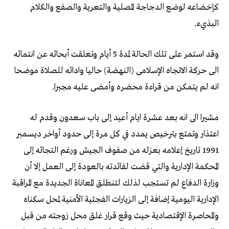
كإخضاعه لوضع الدجاجة المصلیة والتعریة والصفع والكلام
البذيء.
وقد استمر علی تلك الحالة لمدة 5 أیام وتعلقت أبحاثه عن انتمائه
الی حركة الاتجاه الإسلامی (النهضة) حاليا وادائه للصلاة موضحا
انه لم یتمكن من قراءة محضره وأمضی علیه مجبرا.
مشيرا الى انه بعد عشرة ایام أعید إلی باب سعدون وقدم له
اعتذار وتمتع بترخيص یمدد في كل مرة إلی حدود أواخر دیسمبر
1991 تاریخ إعلامه بعزله من صفوف الجیش ورغم التجائه إلی
المحكمة الإداریة والتي قضت لفائدته بالعودة إلی العمل إلا أن
وزارة الدفاع لم تستجب لذلك لتنطلق المعاناة الجدیدة مع المراقبة
الإداریة الیومیة إضافة إلی الزیارات الفجئية الأمنیة لمحل سكناه
والمحاصرة الإقتصادیة حیث وقع قرار غلق محل زوجته من قبل