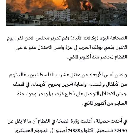
الصحافة اليوم (وكالات الأنباء) رغم تمرير مجلس الامن لقرار يوم
الاثنين يقضي بوقف الحرب في غزة واصل الاحتلال عدوانه على
القطاع المحاصر منذ أكتوبر الماضي.
و اعلن أمس الأربعاء عن مقتل عشرات الفلسطينيين، غالبيتهم
من الأطفال والنساء، واصابة آخرين بجروح الأربعاء، في قصف
جيش الاحتلال المتواصل على قطاع غزة، برا وبحرا وجوا، منذ
السابع من أكتوبر الماضي.
في أحدث حصيلة، أعلنت وزارة الصحّة في القطاع أن ما لا يقل عن
32490 فلسطيني قتلوا و74889 أصيبوا في الهجوم العسكري