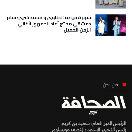
سهرة ميادة الحناوي و محمد خيري: سفر
دمشقي ممتع أعاد الجمهور لأغاني
الزمن الجميل
تونس الطقس
من نحن
الرئيس المدير العام: سعيد بن كريم
رئيس التحرير المساعد : المنصف عويساوي