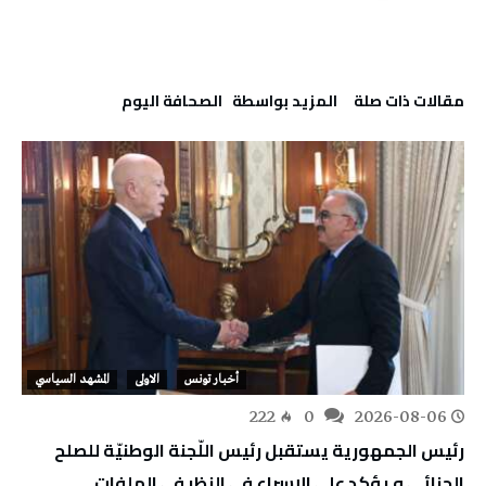
‫مقالات ذات صلة‬
‫‫المزيد بواسطة‬ ‬ ‭ ‬الصحافة‭ ‬اليوم
أخبار تونس
الاولى
المشهد السياسي
222
0
2026-08-06
رئيس الجمهورية يستقبل رئيس اللّجنة الوطنيّة للصلح
الجزائي و يؤكد على الإسراع في النظر في الملفات