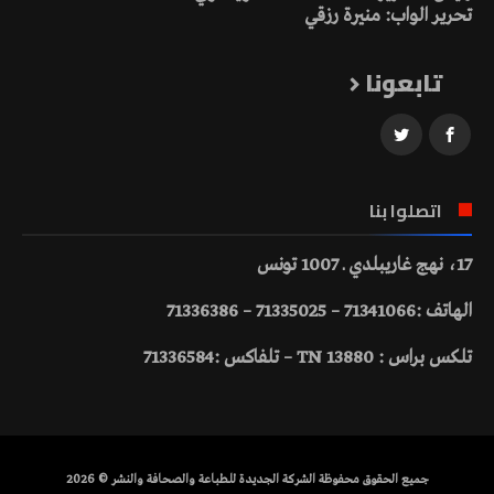
تحرير الواب: منيرة رزقي
تابعونا
اتصلوا بنا
17، نهج غاريبلدي ـ 1007 تونس
الهاتف :71341066 – 71335025 – 71336386
تلكس براس : 13880 TN – تلفاكس :71336584
جميع الحقوق محفوظة الشركة الجديدة للطباعة والصحافة والنشر © 2026