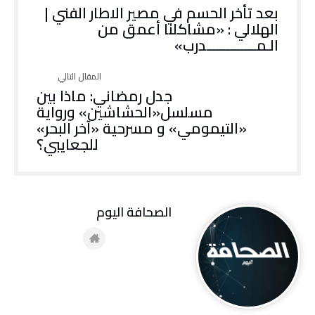
بعد تأخر الحسم في مصير الاطار الفني |
الهلالي : «مشاكلنا أعمق من
الـمــــــــــــــدرب»
جدل رمضاني: ماذا بين
مسلسل«الحشاشين» ورواية
«التيمومي» و مسرحية «آخر البحر»
للجعايبي؟
‭ ‬الصحافة‭ ‬اليوم