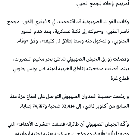
أمرتهم بإخلاء المجمع الطبي.
وكانت القوات الصهيونية قد اقتحمت، في 5 فيفري الماضي، مجمع
ناصر الطبي، و»حولته إلى ثكنة عسكرية، بعد هدم السور
الجنوبي، والدخول منه وسط إطلاق نار كثيف»، وفق «وفا».
وقصفت زوارق الجيش الصهيوني شاطئ بحر مخيم النصيرات،
بينما قصفت مدفعيته المناطق الغربية لمدينة خان يونس جنوبي
قطاع غزة.
وارتفعت حصيلة العدوان الصهيوني المتواصل على قطاع غزة منذ
السابع من أكتوبر الماضي، إلى 32,414 ضحية و74,787 إصابة.
وأكّد الجيش الصهيوني أن طائراته قصفت «عشرات الأهداف» التي
وصفها بأنها «أنفاق ومجمّعات عسكرية وبنية تحتية إرهابية».