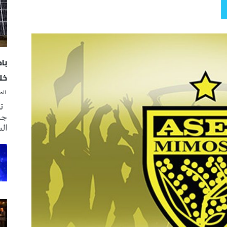
با
خلا
‭ ‬الصحافة‭ ‬اليوم
تم
جدي
ال