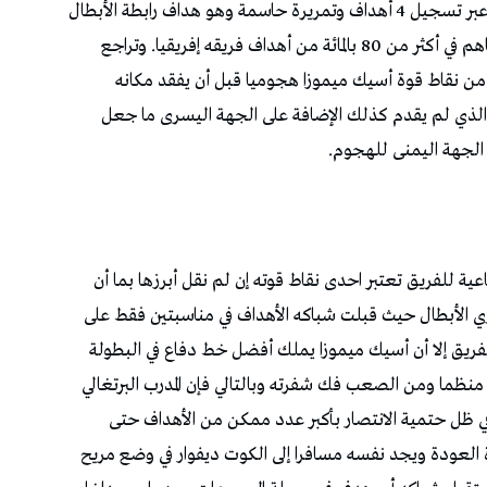
فهذا المهاجم ساهم بـ5 أهداف في المسابقة الإفريقية عبر تسجيل 4 أهداف وتمريرة حاسمة وهو هداف رابطة الأبطال
وفريقه الذي سجل 7 أهداف في المسابقة أي أنه مساهم في أكثر من 80 بالمائة من أهداف فريقه إفريقيا. وتراجع
من نقاط قوة أسيك ميموزا هجوميا قبل أن يفقد مكانه
دو الذي لم يقدم كذلك الإضافة على الجهة اليسرى ما جعل
 الجهة اليمنى للهجوم.
ية للفريق تعتبر احدى نقاط قوته إن لم نقل أبرزها بما أن
 الأبطال حيث قبلت شباكه الأهداف في مناسبتين فقط على
ئج الفريق إلا أن أسيك ميموزا يملك أفضل خط دفاع في البطولة
فاعا منظما ومن الصعب فك شفرته وبالتالي فإن المدرب البرتغالي
في ظل حتمية الانتصار بأكبر عدد ممكن من الأهداف حتى
ة العودة ويجد نفسه مسافرا إلى الكوت ديفوار في وضع مريح