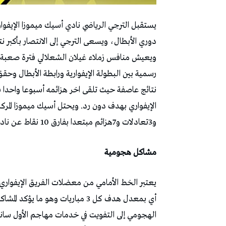
يستقبل الترجي الرياضي نادي أسيك ميموزا الإيفوار
دوري الأبطال، ويسعى الترجي إلى الانتصار بأكبر 
نتائج عاصفة حيث تلقى اخر هزائمه أسبوعا واحدا ق
و3تعادلات و7هزائم مبتعدا بفارق 10 نقاط عن نادي راسينغ صاحب الصدارة.
مشاكل هجومية
أي بمعدل هدف كل 3 مباريات وهو ما
الهجومي إلى التفويت في خدمات مهاجم الأول سانكار