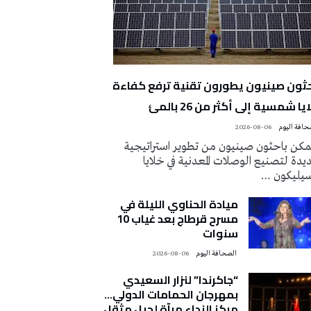
حثون صينيون يطورون تقنية ترفع كفاءة
يا شمسية إلى أكثر من 26 بالمئ
2026-08-06
كن باحثون صينيون من تطوير استراتيجية
دة لتصنيع الوصلات المعدنية في خلايا
سيليكون …
ميادة الحناوي الليلة في
مسرح قرطاج بعد غياب 10
سنوات
‭ ‬الصحافة‭ ‬اليوم
2026-08-06
“جاكرندا” لنزار السعيدي
بمهرجان الحمامات الدولي…
مركز النداء مرآة لجيل مثقل