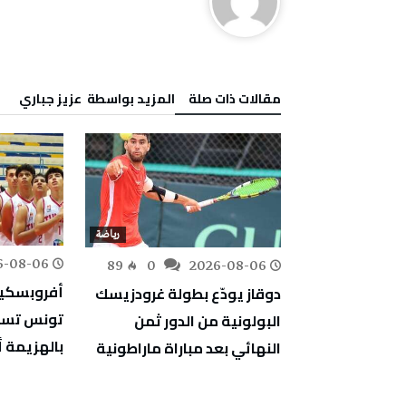
‫مقالات ذات صلة‬
‫‫المزيد بواسطة‬ ‬ عزيز جباري
رياضة
رياضة
6-08-06
222
0
89
0
2026-08-06
ترجي الرياضي
دوقاز يودّع بطولة غرودزيسك
يتعادل مع الحزم السعودي 2-
تونس تست
البولونية من الدور ثمن
بالهزيمة أ
النهائي بعد مباراة ماراطونية