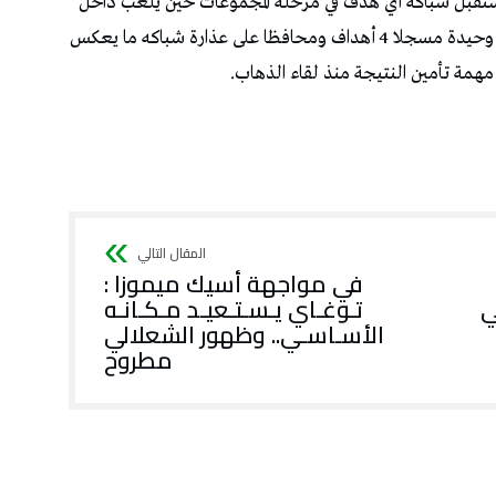
تستقبل شباكه أي هدف في مرحلة المجموعات حين يلعب داخل
القواعد حيث انتصر في مناسبتين وتعادل في مباراة وحيدة مسجلا 4 أهداف ومحافظا على عذارة شباكه ما يعكس
همة تأمين النتيجة منذ لقاء الذهاب.
في مواجهة أسيك ميموزا :
ي
تـوغـاي يـسـتـعيـد مـكـانـه
الأسـاسـي.. وظهور الشعلالي
مطروح