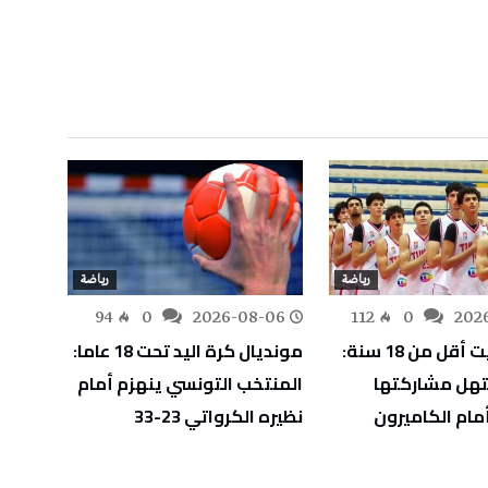
رياضة
رياضة
-05
94
0
2026-08-06
112
0
202
أفروبسكيت أقل من 18 سنة:
مونديال كرة اليد تحت 18 عاما:
آدم ال
هل مشاركتها
المنتخب التونسي ينهزم أمام
دورة إ
مام الكاميرون
نظيره الكرواتي 23-33
ويقتر
الأول