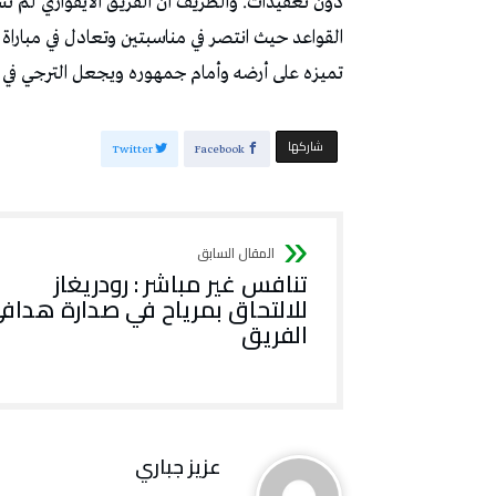
دون تعقيدات. والطريف أن الفريق الايفواري لم 
تميزه على أرضه وأمام جمهوره ويجعل الترجي في م
‫‫ شاركها‬
Twitter
Facebook
تنافس غير مباشر : رودريغاز
للالتحاق بمرياح في صدارة هداف
الفريق
عزيز جباري