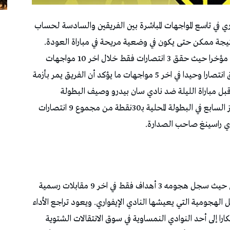
ي في تاسع المواجهات المباشرة بين الفريقين والسادسة لحساب
نتيجة ممكن حتى يكون في وضعية مريحة في مباراة العودة.
ويعيش منافس زملاء غيلان الشعلالي فترة صعبة مؤخرا حيث حقق 3 انتصارات فقط خلال اخر 10 مواجهات
رسمية بين البطولة الإيفوارية ورابطة الأبطال وحقق انتصارا وحيدا في اخر 5 مواجهات ما يؤكد أن الفريق يمر بأزمة
بل مباراة الليلة ضد نادي سان بيدرو وصيف البطولة
الإيفواري بهدف دون رد. ويحتل أسيك ميموزا المركز السابع في البطولة المحلية بـ30نقطة من مجموع 9 انتصارات
يعتبر الخط الأمامي من معضلات الفريق الإيفواري حيث سجل هجومه 3 أهداف فقط في اخر 9 مقابلات رسمية
 يؤكد المشاكل الهجومية التي يعيشها النادي الإيفواري. ويعود تراجع الأداء
ا إلى أحد النوادي النمساوية في سوق الانتقالات الشتوية