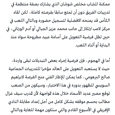
ممكنة للشاب مخلص شوشان الذي يشارك بصفة منتظمة في
تدريبات الفريق دون أن تمتع سابقا بفرصته كاملة، لكن لقاء
الكأس قد يمنحه الافضلية لتسجيل حضوره وبالتالي اللعب في
مركز لاعب ارتكاز إلى جانب محمد عزيز الجبالي أو آدم الورتاني، في
حين تظل فرضية التعويل على أسامة عبيد مطروحة سواء منذ
البداية أو أثناء اللعب.
أما في الهجوم، فإن فرضية إجراء بعض التبديلات تبقى واردة،
حيث لا يستعبد التعويل على العائد مؤخرا للتدريبات الجماعية
صالح البرهومي، كما يمكن للإطار الفني منح الفرصة لابراهيم
السويسي للظهور بدوره في هذا الاختبار، وسيكون من الصعب
توقع مصير عديد الأسماء خلال هذه المواجهة لأن المدرب سيف غزال
مطالب بحسم موقفه بشكل كامل من أجل إعداد مقابلة النادي
الإفريقي في الأسبوع القادم والتي ستكون مهمة للغاية وبالتالي