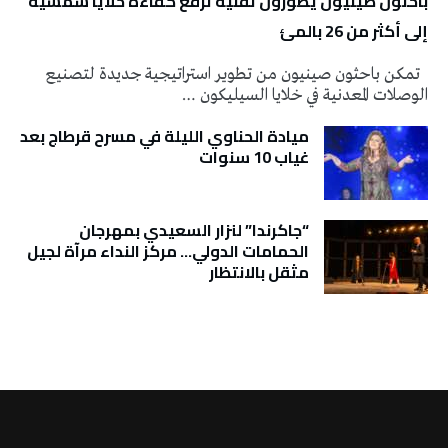
باحثون صينيون يطورون تقنية ترفع كفاءة خلايا شمسية
إلى أكثر من 26 بالمئ
تمكن باحثون صينيون من تطوير استراتيجية جديدة لتصنيع
الوصلات المعدنية في خلايا السيليكون …
ميادة الحناوي الليلة في مسرح قرطاج بعد
غياب 10 سنوات
“جاكرندا” لنزار السعيدي بمهرجان
الحمامات الدولي… مركز النداء مرآة لجيل
مثقل بالانتظار
تونس الطقس