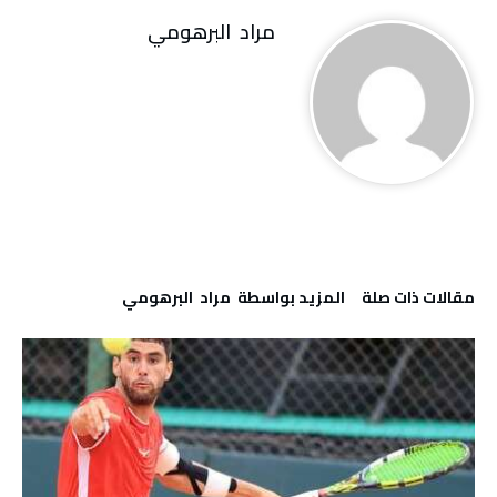
مراد‭ ‬ البرهومي
‫مقالات ذات صلة‬
‫‫المزيد بواسطة‬ ‬ مراد‭ ‬ البرهومي