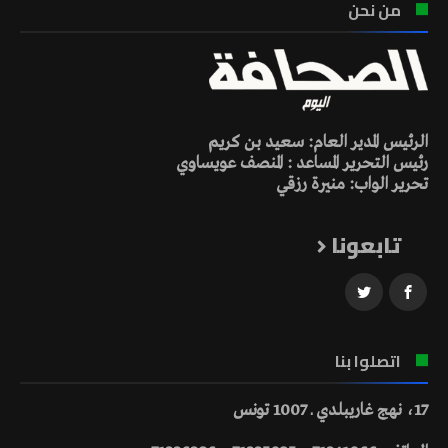
من نحن
الرئيس المدير العام: سعيد بن كريم
رئيس التحرير المساعد : المنصف عويساوي
تحرير الواب: منيرة رزقي
تابعونا
اتصلوا بنا
17، نهج غاريبلدي ـ 1007 تونس