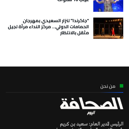
“جاكرندا” لنزار السعيدي بمهرجان
الحمامات الدولي… مركز النداء مرآة لجيل
مثقل بالانتظار
تونس الطقس
من نحن
الرئيس المدير العام: سعيد بن كريم