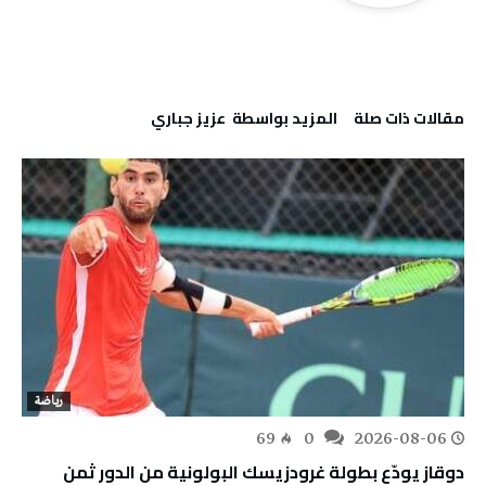
‫مقالات ذات صلة‬
‫‫المزيد بواسطة‬ ‬ عزيز جباري
رياضة
69
0
2026-08-06
دوقاز يودّع بطولة غرودزيسك البولونية من الدور ثمن