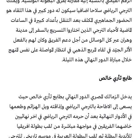
الرقم القياسي بالنسبة إليه مقارنة بفرق البطولة التونسية. ويملك
الترجي الرياضي سلاحا اضافيا سيكون له دور كبير في هذا اللقاء هو
الحضور الجماهيري المكثف بعد التنقل بأعداد كبيرة في الساعات
الماضية لأحباء الترجي الذين اختاروا التسريع بالسفر إلى مدينة
وهران عبر كل الوسائل من أجل دعم الفريق وكان لهم بالفعل
الأثر الجيّد في لقاء المربع الذهبي في انتظار المواصلة على نفس المنهج
خلال مباراة الدور النهائي هذه الليلة.
طابع ثأري خالص
يدخل الزمالك المصري الدور النهائي بطابع ثأري خالص حيث
يسعى إلى الاطاحة بالترجي الرياضي وإذاقته ويل الهزائم وطعمها
في الأدوار النهائية بعد أن حرمه الترجي الرياضي في اخر نهائيين
خاضهما الفريقين في مواجهة مباشرة من لقب بطولة افريقيا
للأندية البطلة ثم لقب البطولة العربية في موسم تاريخي للترجي