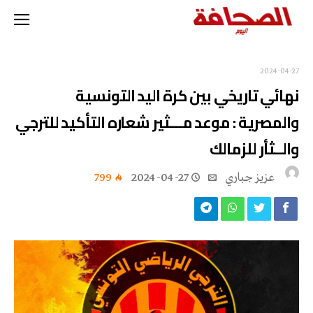
2024-04-27
نهائي تاريخي بين كرة اليد التونسية
والمصرية : موعد مـــثير شعاره التأكيد للترجي
والــثأر للزمالك
عزيز جباري
2024-04-27
799