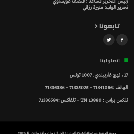
رئيس التحرير المساعد : المنصف عويساوي
تحرير الواب: منيرة رزقي
تابعونا
اتصلوا بنا
17، نهج غاريبلدي ـ 1007 تونس
الهاتف :71341066 – 71335025 – 71336386
تلكس براس : 13880 TN – تلفاكس :71336584
جميع الحقوق محفوظة الشركة الجديدة للطباعة والصحافة والنشر © 2026