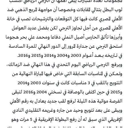
المجموعات لعدة اعتبارات يبقى أهمها أن الترجي الرياضي اكتسب
ثوب البطل بتتالي المقابلات وخصوصا أن مواجهة المربع الذهبي ضد
الأهلي المصري كانت فيها كل التوقعات والترشيحات تصب في خانة
الأهلي المصري من أجل تجاوز الترجي لكن بفضل عديد العوامل
وأبرزها تألق الحارس أصيل النملي دفاعا ومحمد علي بحر هـــجوما
استحق الترجي عن جــدارة المرور إلى الدور النهائي للمرة السادسة
في تــــاريخه بــــعــــد أعــــوام 2003 و2004 و2014 و2015 و2016.
ويرفع
الترجـــي الرياضي اليوم التحدي في هذا النهائي ضد الزمالك،
وتـمـــكن في المناسبات السابقة التي خاض فيها المباراة النهائية من
التتويج باللقب في 3 مناسبات كانت في سنوات 2003 و2014
و2015 في حين اكتفى بالوصافة في نسختي 2004 و2016 لتبقى
الفرصة مواتية هذه الليلة لرفع لقب جديد يعادل به رقم الأهلي
ويبقى على بعد تتويج وحيد من جاره وغريمه التقليدي النادي
الإفريقي الذي سبق له أن رفع البطولة الإفريقية في 5 مرات وهو