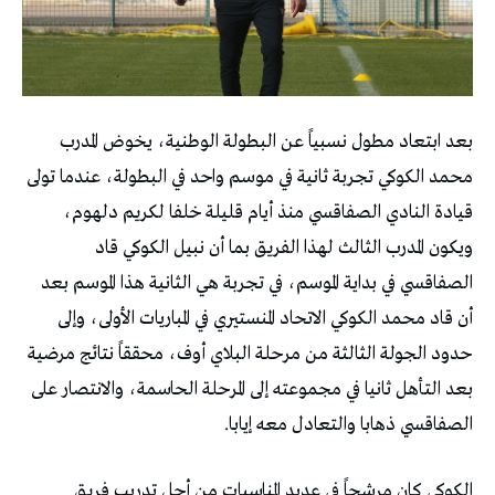
بعد ابتعاد مطول نسبياً عن البطولة الوطنية، يخوض المدرب
محمد الكوكي تجربة ثانية في موسم واحد في البطولة، عندما تولى
قيادة النادي الصفاقسي منذ أيام قليلة خلفا لكريم دلهوم،
ويكون المدرب الثالث لهذا الفريق بما أن نبيل الكوكي قاد
الصفاقسي في بداية الموسم، في تجربة هي الثانية هذا الموسم بعد
أن قاد محمد الكوكي الاتحاد المنستيري في المباريات الأولى، وإلى
حدود الجولة الثالثة من مرحلة البلاي أوف، محققاً نتائج مرضية
بعد التأهل ثانيا في مجموعته إلى المرحلة الحاسمة، والانتصار على
الصفاقسي ذهابا والتعادل معه إيابا.
الكوكي كان مرشحاً في عديد المناسبات من أجل تدريب فريق