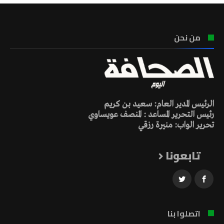
من نحن
الرئيس المدير العام: سعيد بن كريم
رئيس التحرير المساعد : المنصف عويساوي
تحرير الواب: منيرة رزقي
تابعونا
اتصلوا بنا