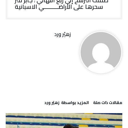
ضمنت الترشح إلى ربع النهائي : جابر تنثر
سحرها على الأراضــــــــــي الاسبانية
زهيّر‭ ‬ورد
‫مقالات ذات صلة‬
‫‫المزيد بواسطة‬ ‬ زهيّر‭ ‬ورد