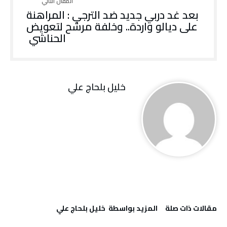
بعد غد دربي جديد ضد الترجي : المراهنة
على ديالو واردة.. وخلفة مرشح لتعويض
الحناشي
خليل‭ ‬بلحاج‭ ‬علي
‫مقالات ذات صلة‬
‫‫المزيد بواسطة‬ ‬ خليل‭ ‬بلحاج‭ ‬علي