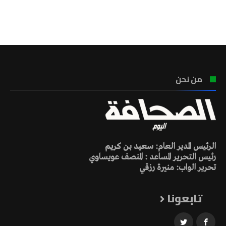
تونس الطقس
من نحن
الرئيس المدير العام: سعيد بن كريم
رئيس التحرير المساعد : المنصف عويساوي
تحرير الواب: منيرة رزقي
تابعونا