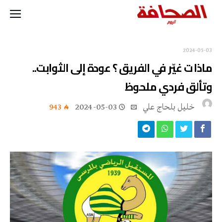
2024-05-03
ماذا ت غيّر في الفريق ؟ عودة إلى الثوابت..
وتألق فردي ملحوظ
خليل‭ ‬بلحاج‭ ‬علي
2024-05-03
943