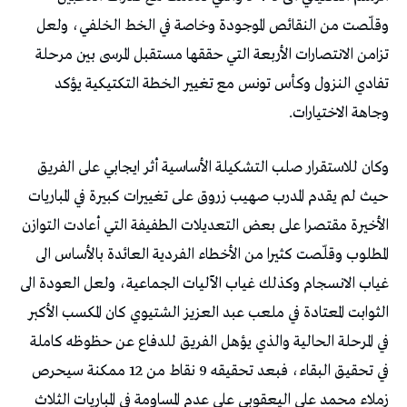
وقلّصت من النقائص الموجودة وخاصة في الخط الخلفي، ولعل
تزامن الانتصارات الأربعة التي حققها مستقبل المرسى بين مرحلة
تفادي النزول وكأس تونس مع تغيير الخطة التكتيكية يؤكد
وجاهة الاختيارات.
وكان للاستقرار صلب التشكيلة الأساسية أثر ايجابي على الفريق
حيث لم يقدم المدرب صهيب زروق على تغييرات كبيرة في المباريات
الأخيرة مقتصرا على بعض التعديلات الطفيفة التي أعادت التوازن
المطلوب وقلّصت كثيرا من الأخطاء الفردية العائدة بالأساس الى
غياب الانسجام وكذلك غياب الآليات الجماعية، ولعل العودة الى
الثوابت المعتادة في ملعب عبد العزيز الشتيوي كان المكسب الأكبر
في المرحلة الحالية والذي يؤهل الفريق للدفاع عن حظوظه كاملة
في تحقيق البقاء، فبعد تحقيقه 9 نقاط من 12 ممكنة سيحرص
زملاء محمد علي اليعقوبي على عدم المساومة في المباريات الثلاث