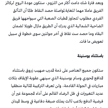
وبعد فترة شك دامت أكثر من اللزوم، ستكون عودة الروح لركائز
الفريق عاملا مهما للغاية لمواصلة حصد النقاط طالما أن التألق
الفردي مطلوب لتجاوز المطبات الصعبة التي سيواجهها فريق
الضاحية الشمالية الذي يدرك أن الطريق مازال طويلا لضمان
البقاء وما حصد ست نقاط في آخر جولتين سوى خطوة في سبيل
تعويض ما فات.
باستثناء بوسنينة
ستكون جميع العناصر على ذمة المدرب صهيب زروق باستثناء
المدافع المحوري وسام بوسنينة الذي سينهي عقوبة الإيقاف بثلاث
مباريات في الجولة القادمة، ولن تعرف التركيبة المثالية منطقيا
عديد التغييرات في ظل الرضاء القائم على أداء المجموعة غير أن
فرضية الدفع بلاعب ثالث يملك صبغة دفاعية في وسط الميدان