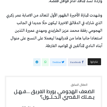
واردة لسدّ المنافذ أمام قوافل قفصة.
وشهدت المباراة الأخيرة الظهور الأول للعائد من الاصابة عمر زكري
الذي شارك في الدقائق الاخيرة ليكون حلّا جديدا في الجانب
الهجومي رفقة محمد عزيز الطرايدي ومهدي عميرة اللذين
استعادا جانبا هاما من قدراتهما ليعملا على النسج على منوال
أبناء النادي المتألقين في المواعيد الفارطة.
‫‫ شاركها‬
Twitter
Facebook
الضعف الهجومي يورط الفريق …فـهـل
يـمـلك الـقصري الـحـلــول؟