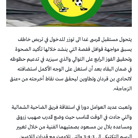
يتحول مستقبل المرسى غدا الى توزر للدخول في تربص خاطف
يسبق مواجهة قوافل قفصة التي ينشد خلالها تأكيد الصحوة
وتحقيق الفوز الرابع على التوالي والذي سيزيد في تدعيم حظوظه
في ضمان البقاء بعد أن استغل على الوجه الأكمل استضافته
لاتحادي بن قردان وتطاوين ليحقق ست نقاط أخرجته من «عنق
الزجاجة».
ولعبت عديد العوامل دورا في استفاقة فريق الضاحية الشمالية
والتي جاءت في الوقت المناسب حيث وضع المدرب صهيب زروق
ومساعده بلال بن مسعود بصمتيهما الفنية من خلال تغيير
الرسم التكتيكي الى 3-4-3 والتي تلاءمت مع قدرات اللاعبين