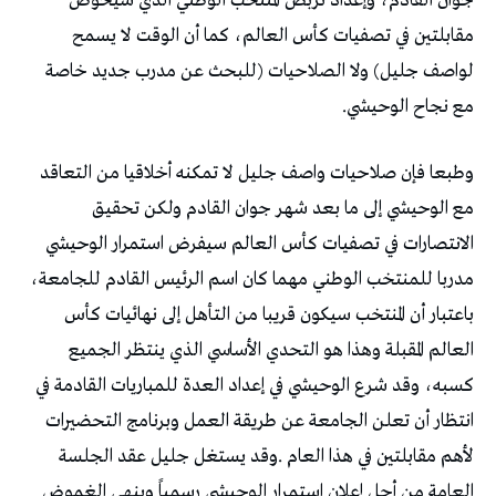
‬مع‭ ‬نجاح‭ ‬الوحيشي‭.‬