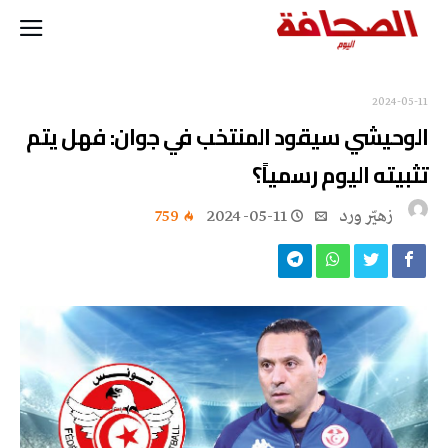
2024-05-11
‬تثبيته‭ ‬اليوم‭ ‬رسمياً؟
زهيّر‭ ‬ورد
2024-05-11
759