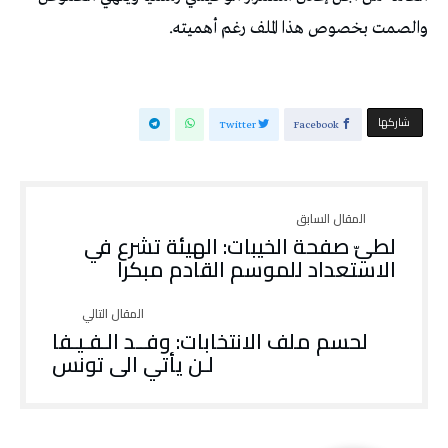
‬والصمت‭ ‬بخصوص‭ ‬هذا‭ ‬الملف‭ ‬رغم‭ ‬أهميته‭.‬
‫‫ شاركها‬
Twitter
Facebook
لطيّ صفحة الخيبات: الهيئة تشرع في
الاستعداد للموسم القادم مبكرا
لحسم ملف الانتخابات: وفــد الـفـيـفا
لـن يأتي الى تونس