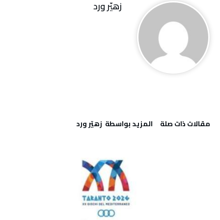
زهيّر‭ ‬ورد
‫مقالات ذات صلة‬
‫‫المزيد بواسطة‬ ‬ زهيّر‭ ‬ورد