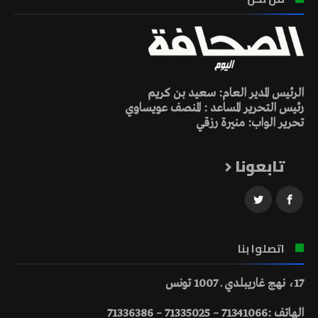
الرئيس المدير العام: سعيد بن كريم
رئيس التحرير المساعد : المنصف عويساوي
تحرير الواب: منيرة رزقي
تابعونا
اتصلوا بنا
17، نهج غاريبلدي ـ 1007 تونس
الهاتف :71341066 – 71335025 – 71336386