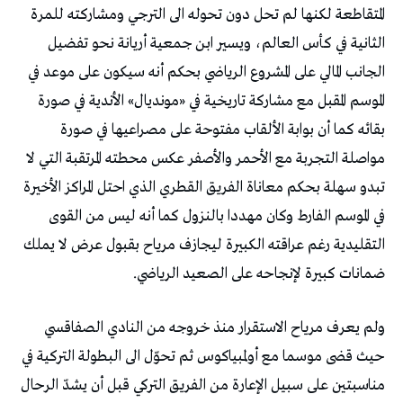
المتقاطعة لكنها لم تحل دون تحوله الى الترجي ومشاركته للمرة
الثانية في كأس العالم، ويسير ابن جمعية أريانة نحو تفضيل
الجانب المالي على المشروع الرياضي بحكم أنه سيكون على موعد في
الموسم المقبل مع مشاركة تاريخية في «مونديال» الأندية في صورة
بقائه كما أن بوابة الألقاب مفتوحة على مصراعيها في صورة
مواصلة التجربة مع الأحمر والأصفر عكس محطته المرتقبة التي لا
تبدو سهلة بحكم معاناة الفريق القطري الذي احتل المراكز الأخيرة
في الموسم الفارط وكان مهددا بالنزول كما أنه ليس من القوى
التقليدية رغم عراقته الكبيرة ليجازف مرياح بقبول عرض لا يملك
ضمانات كبيرة لإنجاحه على الصعيد الرياضي.
ولم يعرف مرياح الاستقرار منذ خروجه من النادي الصفاقسي
حيث قضى موسما مع أولمبياكوس ثم تحوّل الى البطولة التركية في
مناسبتين على سبيل الإعارة من الفريق التركي قبل أن يشدّ الرحال