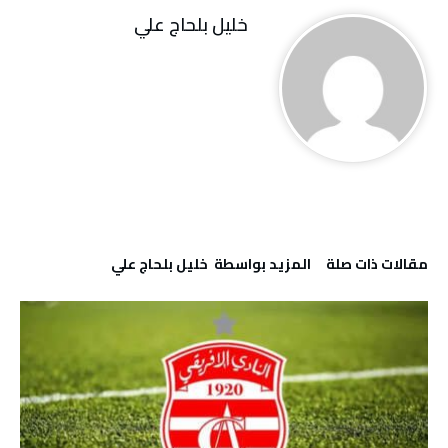
خليل‭ ‬بلحاج‭ ‬علي
‫مقالات ذات صلة‬
‫‫المزيد بواسطة‬ ‬ خليل‭ ‬بلحاج‭ ‬علي