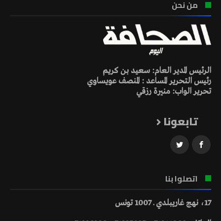
من نحن
الرئيس المدير العام: سعيد بن كريم
رئيس التحرير المساعد : المنصف عويساوي
تحرير الواب: منيرة رزقي
تابعونا
اتصلوا بنا
17، نهج غاريبلدي ـ 1007 تونس