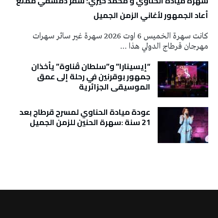
سهرة ميادة الحناوي و محمد خيري: سفر دمشقي ممتع
أعاد الجمهور لأغاني الزمن الجميل
كانت سهرة الخميس 6 اوت 2026 سهرة غير سائر سهرات
مهرجان قرطاج الدولي هذا …
“إيسينارا” و”سلطان ڤناوة” يأخذان
جمهور بوقرنين في رحلة إلى عمق
الموسيقى الجزائرية
عودة ميادة الحناوي لمسرح قرطاج بعد
21 سنة :سهرة الحنين للزمن الجميل
تونس الطقس