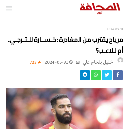
2024-05-31
مرياح يقترب من المغادرة : خـســارة للـتـرجـي..
أم لـلاعـب؟
خليل‭ ‬بلحاج‭ ‬علي
2024-05-31
723