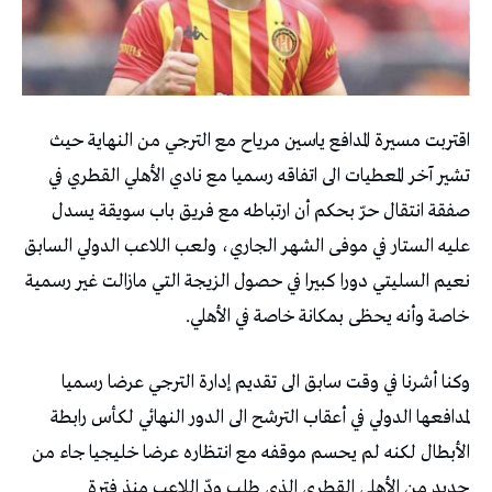
اقتربت مسيرة المدافع ياسين مرياح مع الترجي من النهاية حيث
تشير آخر المعطيات الى اتفاقه رسميا مع نادي الأهلي القطري في
صفقة انتقال حرّ بحكم أن ارتباطه مع فريق باب سويقة يسدل
عليه الستار في موفى الشهر الجاري، ولعب اللاعب الدولي السابق
نعيم السليتي دورا كبيرا في حصول الزيجة التي مازالت غير رسمية
خاصة وأنه يحظى بمكانة خاصة في الأهلي.
وكنا أشرنا في وقت سابق الى تقديم إدارة الترجي عرضا رسميا
لمدافعها الدولي في أعقاب الترشح الى الدور النهائي لكأس رابطة
الأبطال لكنه لم يحسم موقفه مع انتظاره عرضا خليجيا جاء من
جديد من الأهلي القطري الذي طلب ودّ اللاعب منذ فترة