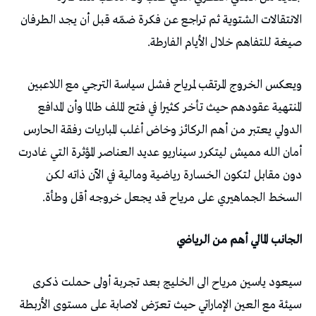
الانتقالات الشتوية ثم تراجع عن فكرة ضمّه قبل أن يجد الطرفان
صيغة للتفاهم خلال الأيام الفارطة.
ويعكس الخروج المرتقب لمرياح فشل سياسة الترجي مع اللاعبين
المنتهية عقودهم حيث تأخر كثيرا في فتح الملف طالما وأن المدافع
الدولي يعتبر من أهم الركائز وخاض أغلب المباريات رفقة الحارس
أمان الله مميش ليتكرر سيناريو عديد العناصر المؤثرة التي غادرت
دون مقابل لتكون الخسارة رياضية ومالية في الآن ذاته لكن
السخط الجماهيري على مرياح قد يجعل خروجه أقل وطأة.
الجانب المالي أهم من الرياضي
سيعود ياسين مرياح الى الخليج بعد تجربة أولى حملت ذكرى
سيئة مع العين الإماراتي حيث تعرّض لاصابة على مستوى الأربطة