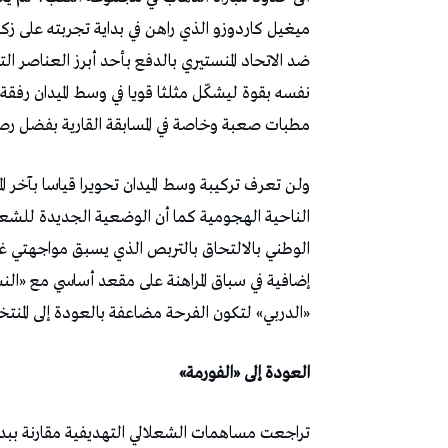
ميغيل كاردوزو الذي راهن في بداية تجربته على زكرياء
ضد الاتحاد المنستيري بالدفع بأحد أبرز العناصر 
نفسه بقوة ليشكّل مثلثا قويا في وسط الميدان رفقة
مطبات صعبة وخاصة في المسابقة القارية بفضل رصيد
ولن تعرف تركيبة وسط الميدان تحويرا قياسا بآخر ال
الناحية الهجومية كما أن الوضعية الجديدة للشعلا
الوطني بالالتحاق بالتربص الذي يسبق مواجهتي غ
إضافية في سباق المراهنة على مقعد أساسي مع «النسو
«الدربي» لتكون الفرحة مضاعفة بالعودة إلى المن
العودة إلى «الفورمة»
تراجعت مساهمات الشعلالي التهديفية مقارنة ببد