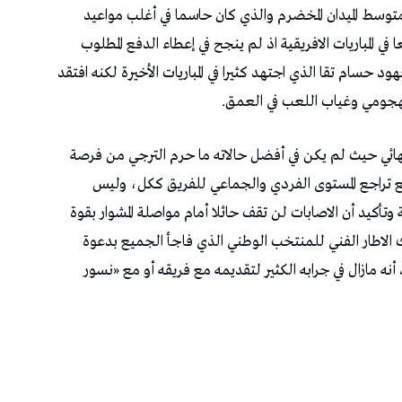
ها متوسط الميدان المخضرم والذي كان حاسما في أغلب مواعيد
ي المباريات الافريقية اذ لم ينجح في إعطاء الدفع المطلوب
 حسام تقا الذي اجتهد كثيرا في المباريات الأخيرة لكنه افتقد
ء الهجومي وغياب اللعب في العمق.
لنهائي حيث لم يكن في أفضل حالاته ما حرم الترجي من فرصة
 مع تراجع المستوى الفردي والجماعي للفريق ككل، وليس
كيد أن الاصابات لن تقف حائلا أمام مواصلة المشوار بقوة
 الاطار الفني للمنتخب الوطني الذي فاجأ الجميع بدعوة
أنه مازال في جرابه الكثير لتقديمه مع فريقه أو مع «نسور