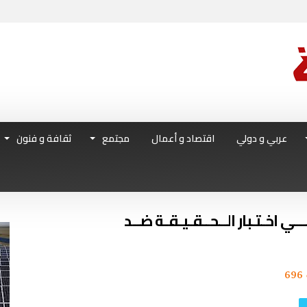
عربي و دولي
اقتصاد و أعمال
مجتمع
ثقافة و فنون
ــي اخـتـبار الــحــقـيـقـة ضــد
696