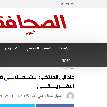
07- 08 - 26
الرئيسية
المشهد السياسي
أخبار تونس
فيديو
2024-06-01
عاد الى المنتخب : الـشــعـــلالـــي فـ
الافــــريــــقــــي
خليل‭ ‬بلحاج‭ ‬علي
2024-06-01