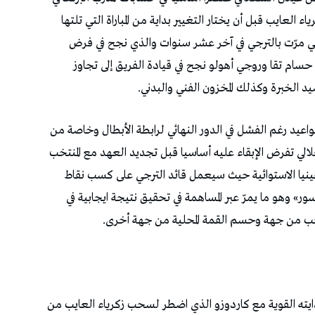
 العايب قبل أن يختار التغيير بداية من المباراة التي تلتها
التي مرّت بالترجي في آخر عشر سنوات والذي نجح في فرض
 حسام تقا وروجي أهولو نجح في قيادة الفريق إلى تجاوز
 الخبرة وكذلك المخزون الفني والبدني.
مواعيد رغم الفشل في الدور النهائي لرابطة الأبطال وخاصة من
لي تفرض الإبقاء عليه أساسيا قبل تجديد العهد مع المنتخب
ينيا الاستوائية حيث سيعمل قائد الترجي على كسب نقاط
ر» وهو ما يمرّ عبر المساهمة في تحقيق نتيجة ايجابية في
تخب من جهة وحسم القمة المحلية من جهة أخرى.
ايته القوية مع كاردوزو الذي اضطر لسحب زكرياء العايب من