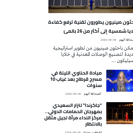
حثون صينيون يطورون تقنية ترفع كفاءة
يا شمسية إلى أكثر من 26 بالمئ
2026-08-06
كن باحثون صينيون من تطوير استراتيجية
دة لتصنيع الوصلات المعدنية في خلايا
سيليكون …
ميادة الحناوي الليلة في
مسرح قرطاج بعد غياب 10
سنوات
‭ ‬الصحافة‭ ‬اليوم
2026-08-06
“جاكرندا” لنزار السعيدي
بمهرجان الحمامات الدولي…
مركز النداء مرآة لجيل مثقل
بالانتظار
لطيفة بن عمارة
2026-08-06