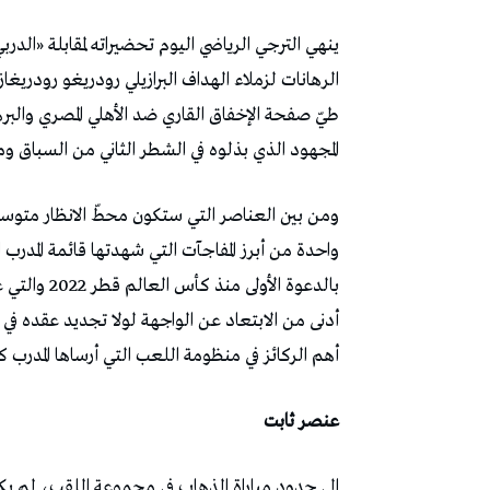
ينهي الترجي الرياضي اليوم تحضيراته لمقابلة «الدر
الرهانات لزملاء الهداف البرازيلي رودريغو رود
طيّ صفحة الإخفاق القاري ضد الأهلي المصري والب
المجهود الذي بذلوه في الشطر الثاني من السباق 
ومن بين العناصر التي ستكون محطّ الانظار متوسط 
واحدة من أبرز المفاجآت التي شهدتها قائمة المدر
بالدعوة الأ
أدنى من الابتعاد عن الواجهة لولا تجديد عقده ف
أهم الركائز في منظومة اللعب التي أرساها المدرب ك
عنصر ثابت
الى حدود مباراة الذهاب في مجموعة اللقب، لم يكن