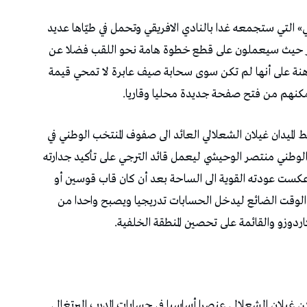
بي» التي ستجمعه غدا بالنادي الافريقي وتحمل في طيّاها عديد
ريغاز حيث سيعملون على قطع خطوة هامة نحو اللقب فضلا عن
رهنة على أنها لم تكن سوى سحابة صيف عابرة لا تمحي قيمة
ومكنهم من فتح صفحة جديدة محليا وقاريا.
الميدان غيلان الشعلالي العائد الى صفوف المنتخب الوطني في
ب الوطني منتصر الوحيشي ليعمل قائد الترجي على تأكيد جدارته
ولى منذ كأس العالم قطر 2022 والتي عكست عودته القوية الى الساحة بعد أن كان قاب قوسين أو
ي الوقت الضائع ليدخل الحسابات تدريجيا ويصبح واحدا من
اردوزو والقائمة على تحصين المنطقة الخلفية.
 غيلان الشعلالي عنصرا أساسيا في حسابات المدرب البرتغالي