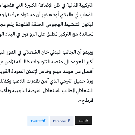
التركيبة المثالية في ظل الإضافة الكبيرة التي قدّم
الذهاب في «البلاي أوف» غير أن مستواه عرف تراجعا ف
ليكون التنشيط الهجومي الحلقة المفقودة رغم مجهود
المساندة مع التركيز المطلق على الرواقين في البنا
ويبدو أن الجانب البدني خان الشعلالي في الدور ا
أكبر للعودة الى منصة التتويجات طالما أنه تزامن
أفضل من موعد مهم وخاص لإعلان العودة القوية وتأ
وردّ جميل الترجي الذي آمن بقدرات اللاعب وكذلك
الشعلالي المطالب باستغلال الفرصة الذهبية وتأكيد 
قرطاج».
‫‫ شاركها‬
Twitter
Facebook