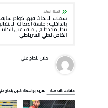
شملت الابحاث فيها كوادر سابقة
بالداخلية : جلسة العدالة الانتقالي
تنظر مجددا في ملف قتل الكاتب
الخاص لعلي السرياطي
خليل‭ ‬بلحاج‭ ‬علي
‫مقالات ذات صلة‬
‫‫المزيد بواسطة‬ ‬ خليل‭ ‬بلحاج‭ ‬علي