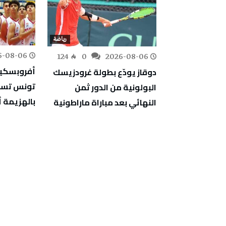
رياضة
رياضة
6-08-06
225
0
124
0
2026-08-06
ترجي الرياضي
دوقاز يودّع بطولة غرودزيسك
يتعادل مع الحزم السعودي 2-
تونس تست
البولونية من الدور ثمن
بالهزيمة أ
النهائي بعد مباراة ماراطونية