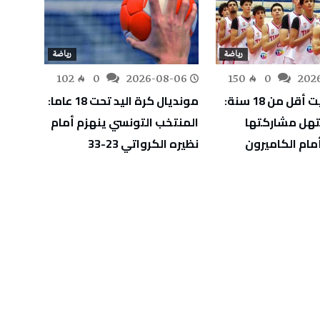
رياضة
رياضة
-05
102
0
2026-08-06
150
0
202
أفروبسكيت أقل من 18 سنة:
مونديال كرة اليد تحت 18 عاما:
آدم ال
هل مشاركتها
المنتخب التونسي ينهزم أمام
دورة إ
مام الكاميرون
نظيره الكرواتي 23-33
ويقتر
الأول