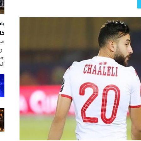
با
خلا
‭ ‬الصحافة‭ ‬اليوم
تم
جدي
ال