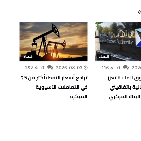
ي
اقتصاد
اقتصاد
-02
292
0
2026-08-03
116
0
202
 المالية تعزز
تراجع أسعار النفط بأكثر من 5%
مصادر
الية باتفاقيتي
في التعاملات الآسيوية
رفع أ
البنك المركزي
المبكرة
سبتمبر