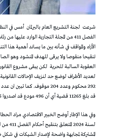
شرعت
لجنة التشريع العام بالبرلمان
الفصل 411 من المجلة التجارية الوارد عليه
الأراء والمواقف في شأنه بين ما يساند أهمية هذا التنقي
تنقيحا منقوصا ولا يرقى للهدف المنشود وهو الصالح 
العقوبة السالبة للحرية
لكن يبقى مشروع القانون عم
292 محكوم وعدد 204 موقوف.
كما تبين ان عدد 
قد بلغ 11265 قضية أي أن 496 مودع قد اصدروا 11265 شيك باعتبار ان كل صك يكوّن ملف قضية .
لسنة 024
المشتركة لمجابهة واضحة لإصدار الشيكات في شكل 