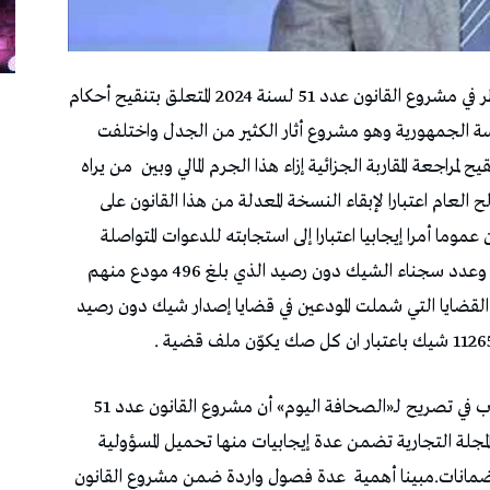
أمس في النظر في مشروع القانون عدد 51 لسنة 2024 المتعلق بتنقيح أحكام
ا من رئاسة الجمهورية وهو مشروع أثار الكثير من الجدل واختلفت
ح لمراجعة المقاربة الجزائية إزاء هذا الجرم المالي وبين
من يراه
العام اعتبارا لإبقاء النسخة المعدلة من هذا القانون على
وما أمرا إيجابيا اعتبارا إلى استجابته للدعوات المتواصلة
لعديد الأطراف لوضع حد لنزيف الإحالات القانونية وعدد سجناء الشيك دون رصيد الذي بلغ 496 مودع منهم
القضايا التي شملت المودعين في قضايا إصدار شيك دون رصيد
وفي هذا الإطار أوضح الخبير الاقتصادي مراد الحطاب في تصريح لـ«الصحافة اليوم» أن مشروع القانون عدد 51
2 المتعلق بتنقيح أحكام الفصل 411 من المجلة التجارية تضمن عدة إيجابيات منها تحميل المسؤولية
ضمانات.مبينا أهمية
عدة فصول واردة ضمن مشروع القانون