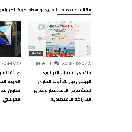
‫مقالات ذات صلة‬
‫‫المزيد بواسطة‬ ‬ صبرة الطرابلس
اقتصاد
اقتصاد
6-08-07
84
0
2026-08-07
217
0
زة في
منتدى الأعمال التونسي
هيئة السوق
بي المباشر
الهندي في 20 أوت الجاري
التربية الم
لبحث فرص الاستثمار وتعزيز
تعاون مع 
الشراكة الاقتصادية
الفرنسي