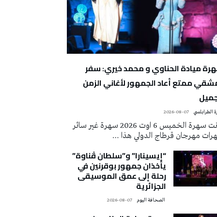
رة ميادة الحناوي و محمد خيري: سفر
شقي ممتع أعاد الجمهور لأغاني الزمن
جميل
 الطرابلسي
2026-08-07
كانت سهرة الخميس 6 اوت 2026 سهرة غير سائر
رات مهرجان قرطاج الدولي هذا …
“إيسينارا” و”سلطان ڤناوة”
يأخذان جمهور بوقرنين في
رحلة إلى عمق الموسيقى
الجزائرية
‭ ‬الصحافة‭ ‬اليوم
2026-08-07