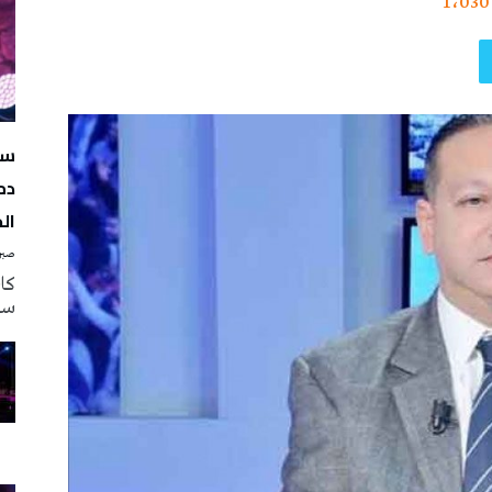
1٬030
سه
دم
ال
صبرة
سه