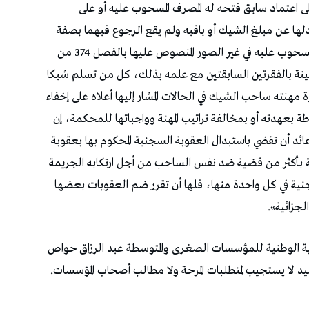
 اعتماد سابق فتحه له المصرف المسحوب عليه أو على
ها عن مبلغ الشيك أو باقيه ولم يقع الرجوع فيهما بصفة
قانونية، كل من اعترض على خلاص الشيك لدى المسحوب عليه في غير الصور المنصوص عليها بالفصل 374 من
مبينة بالفقرتين السابقتين مع علمه بذلك، كل من تسلم شيكا
هنته ساحب الشيك في الحالات المشار إليها أعلاه على إخفاء
اطة بعهدته أو بمخالفة تراتيب المهنة وواجباتها للمحكمة، إن
د أن تقضي باستبدال العقوبة السجنية المحكوم بها بعقوبة
مة بأكثر من قضية ضد نفس الساحب من أجل ارتكابه الجريمة
 في كل واحدة منها، فلها أن تقرر ضم العقوبات بعضها
عية الوطنية للمؤسسات الصغرى والمتوسطة عبد الرزاق حواص
د لا يستجيب لمتطلبات المرحة ولا مطالب أصحاب المؤسسات.