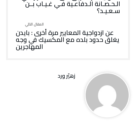
الـحـصـانة الـدفاعـية فـي غـيـاب بــن
سـعـيـد؟
عن ازدواجية المعايير مرة أخرى : بايدن
يغلق حدود بلده مع المكسيك في وجه
المهاجرين
زهيّر‭ ‬ورد