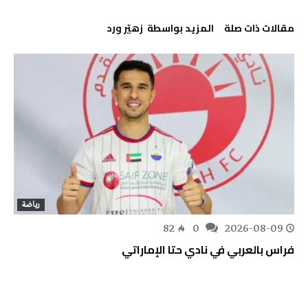
‫مقالات ذات صلة‬
‫‫المزيد بواسطة‬ ‬ زهيّر‭ ‬ورد
رياضة
82
0
2026-08-09
فراس بالعربي في نادي حتا الإماراتي