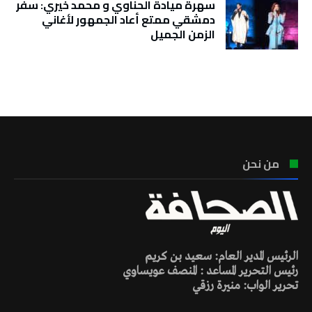
سهرة ميادة الحناوي و محمد خيري: سفر
دمشقي ممتع أعاد الجمهور لأغاني
الزمن الجميل
تونس الطقس
من نحن
الرئيس المدير العام: سعيد بن كريم
رئيس التحرير المساعد : المنصف عويساوي
تحرير الواب: منيرة رزقي