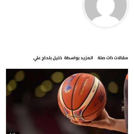
‫مقالات ذات صلة‬
‫‫المزيد بواسطة‬ ‬ خليل‭ ‬بلحاج‭ ‬علي