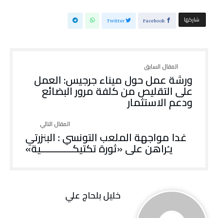
‫‫ شاركها‬
Twitter
Facebook
ورشة عمل حول ميناء جرجيس: العمل
على التقليص من كلفة مرور البضائع
ودعم الاستثمار
غدا مواجهة الملعب التونسي : البنزرتي
يـُراهن على «ثورة تكتيكـــــــــــــية»
خليل‭ ‬بلحاج‭ ‬علي