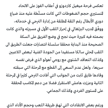
تعكس فرحة ميغيل كاردوزو في أعقاب الفوز على الاتحاد
المنستيري حجم الضغوطات التي كانت مسلّطة عليه منذ ضياع
دوري الأبطال رغم الثقة المطلقة من إدارة الترجي في خدماته،
ووفّق المدرب البرتغالي في إحراز اللقب الأول في مسيرته والذي كانت
بصمته فيه كبيرة حيث نجح في وضع الفريق على السكة
الصحيحة منذ البداية محققا سلسلة انتصارات جعلت الطريق الى
اللقب المحلي سالكا مستفيدا من الجودة الفنية لبعض اللاعبين
وكذلك التعاقد الشتوي مع روجي أهولو الذي فرض نفسه
سريعا، ولعل عدم السعي إلى القطع مع المرحلة التي سبقته
وقادها طارق ثابت من الجوانب التي أفادت الترجي كثيرا في المرحلة
الثانية وعززت هامش الاستقرار فضلا عن دعم المكاسب المحققة
على المستوى الفردي وكذلك الجماعي.
ورغم بعض الانتقادات التي تهمّ طريقة اللعب وحجم الأداء الذي