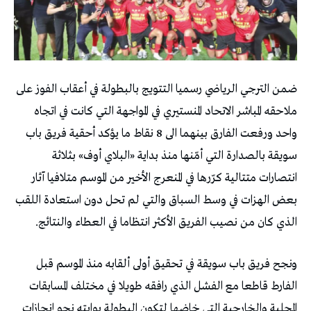
ضمن الترجي الرياضي رسميا التتويج بالبطولة في أعقاب الفوز على
ملاحقه المباشر الاتحاد المنستيري في المواجهة التي كانت في اتجاه
واحد ورفعت الفارق بينهما الى 8 نقاط ما يؤكد أحقية فريق باب
سويقة بالصدارة التي أمّنها منذ بداية «البلاي أوف» بثلاثة
انتصارات متتالية كرّرها في المنعرج الأخير من الموسم متلافيا آثار
بعض الهزات في وسط السباق والتي لم تحل دون استعادة اللقب
الذي كان من نصيب الفريق الأكثر انتظاما في العطاء والنتائج.
ونجح فريق باب سويقة في تحقيق أولى ألقابه منذ الموسم قبل
الفارط قاطعا مع الفشل الذي رافقه طويلا في مختلف المسابقات
المحلية والخارجية التي خاضها لتكون البطولة بوابته نحو إنجازات