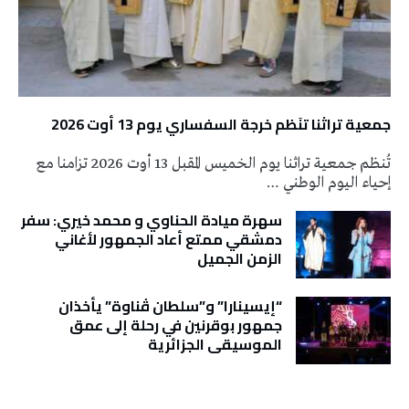
جمعية تراثنا تنَظم خرجة السفساري يوم 13 أوت 2026
تُنظم جمعية تراثنا يوم الخميس المقبل 13 أوت 2026 تزامنا مع
إحياء اليوم الوطني …
سهرة ميادة الحناوي و محمد خيري: سفر
دمشقي ممتع أعاد الجمهور لأغاني
الزمن الجميل
“إيسينارا” و”سلطان ڤناوة” يأخذان
جمهور بوقرنين في رحلة إلى عمق
الموسيقى الجزائرية
تونس الطقس