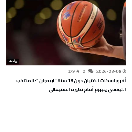
رياضة
179
0
2026-08-08
أفروباسكات للفتيان دون 18 سنة “ابيدجان “: المنتخب
التونسي ينهزم أمام نظيره السنيغالي