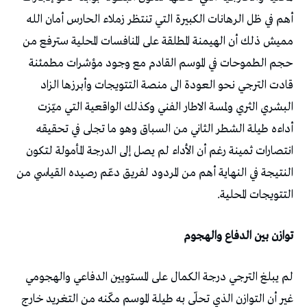
أهم في ظل الرهانات الكبيرة التي تنتظر زملاء الحارس أمان الله
مميش ذلك أن الهيمنة المطلقة على المنافسات المحلية سترفع من
حجم الطموحات في الموسم القادم مع وجود مؤشرات مطمئنة
قادت الترجي نحو العودة الى منصة التتويجات وأبرزها الزاد
البشري الثري ولمسة الاطار الفني وكذلك الواقعية التي ميّزت
أداءه طيلة الشطر الثاني من السباق وهو ما تجلى في تحقيقه
انتصارات ثمينة رغم أن الأداء لم يصل إلى الدرجة المأمولة لتكون
النتيجة في النهاية أهم من المردود لفريق دعّم رصيده القياسي من
التتويجات المحلية.
توازن بين الدفاع والهجوم
لم يبلغ الترجي درجة الكمال على المستويين الدفاعي والهجومي
غير أن التوازن الذي تحلّى به طيلة الموسم مكّنه من التغريد خارج