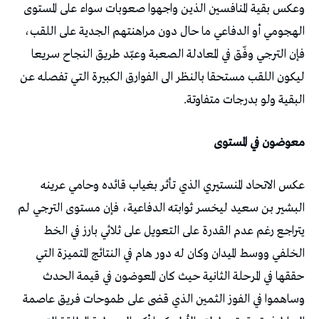
وعكس بقية المنافسين الذين واجهوا صعوبات سواء على المستوى
الهجومي أو الدفاعي ما حال دون مراهنتهم الجدية على اللقب،
فإن الترجي وفّق في المعادلة الصعبة وعبّد طريق النجاح سريعا
ليكون اللقب مستحقا بالنظر الى الفوارق الكبيرة التي تفصله عن
البقية ولو بدرجات متفاوتة.
معوضون في المستوى
عكس الاتحاد المنستيري الذي تأثر بغياب قائده وحامي عرينه
البشير بن سعيد ليخسر ثوابته الدفاعية، فإن مستوى الترجي لم
يتراجع رغم عدم القدرة على التعويل على ثلاثي بارز في الخط
الخلفي ووسط الميدان وكان له دور هام في النتائج المتميزة التي
حققها في المرحلة الثانية حيث كان المعوضون في قيمة الحدث
وساهموا في الفوز الثمين الذي قضى على طموحات فريق عاصمة