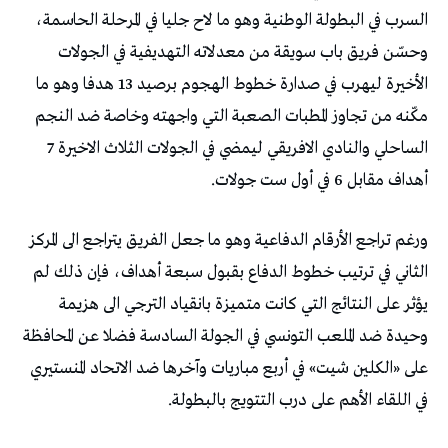
السرب في البطولة الوطنية وهو ما لاح جليا في المرحلة الحاسمة،
وحسّن فريق باب سويقة من معدلاته التهديفية في الجولات
الأخيرة ليهرب في صدارة خطوط الهجوم برصيد 13 هدفا وهو ما
مكّنه من تجاوز المطبات الصعبة التي واجهته وخاصة ضد النجم
الساحلي والنادي الافريقي ليمضي في الجولات الثلاث الاخيرة 7
أهداف مقابل 6 في أول ست جولات.
ورغم تراجع الأرقام الدفاعية وهو ما جعل الفريق يتراجع الى المركز
الثاني في ترتيب خطوط الدفاع بقبول سبعة أهداف، فإن ذلك لم
يؤثر على النتائج التي كانت متميزة بانقياد الترجي الى هزيمة
وحيدة ضد الملعب التونسي في الجولة السادسة فضلا عن المحافظة
على «الكلين شيت» في أربع مباريات وآخرها ضد الاتحاد المنستيري
في اللقاء الأهم على درب التتويج بالبطولة.