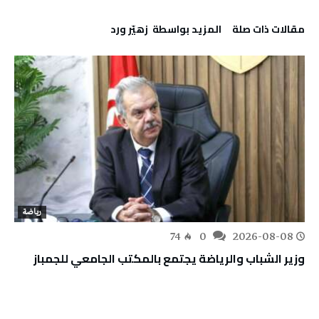
‫مقالات ذات صلة‬
‫‫المزيد بواسطة‬ ‬ زهيّر‭ ‬ورد
رياضة
74
0
2026-08-08
وزير الشباب والرياضة يجتمع بالمكتب الجامعي للجمباز