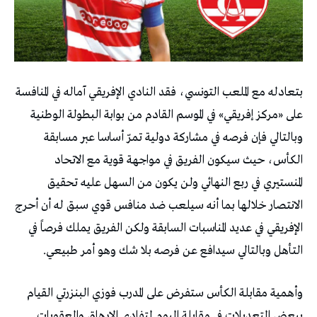
بتعادله مع الملعب التونسي، فقد النادي الإفريقي آماله في المنافسة
على «مركز إفريقي» في الموسم القادم من بوابة البطولة الوطنية
وبالتالي فإن فرصه في مشاركة دولية تمرّ أساسا عبر مسابقة
الكأس، حيث سيكون الفريق في مواجهة قوية مع الاتحاد
المنستيري في ربع النهائي ولن يكون من السهل عليه تحقيق
الانتصار خلالها بما أنه سيلعب ضد منافس قوي سبق له أن أحرج
الإفريقي في عديد المناسبات السابقة ولكن الفريق يملك فرصاً في
التأهل وبالتالي سيدافع عن فرصه بلا شك وهو أمر طبيعي.
وأهمية مقابلة الكأس ستفرض على المدرب فوزي البنزرتي القيام
ببعض التعديلات في مقابلة اليوم لتفادي الإرهاق والعقوبات