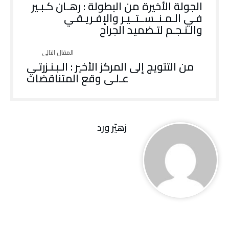
الجولة الأخيرة من البطولة : رهـان كـبـير
فـي الـمـنــســتــيـر والإفـريـقـي
والـنـجـم لتـضميد الجراح
من التتويج إلى المركز الأخير : الـبـنـزرتـي
عـلـى وقع المتناقضات
زهيّر‭ ‬ورد