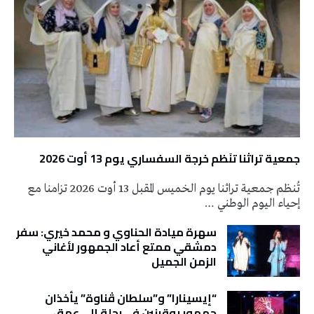
جمعية تراثنا تنَظم خرجة السفساري يوم 13 أوت 2026
تُنظم جمعية تراثنا يوم الخميس المقبل 13 أوت 2026 تزامنا مع
إحياء اليوم الوطني …
سهرة ميادة الحناوي و محمد خيري: سفر
دمشقي ممتع أعاد الجمهور لأغاني
الزمن الجميل
“إيسينارا” و”سلطان ڤناوة” يأخذان
جمهور بوقرنين في رحلة إلى عمق