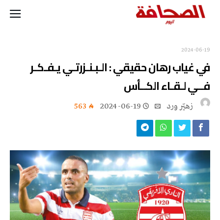
2024-06-19
في غياب رهان حقيقي : الـبـنـزرتـي يـفـكـر
فــي لـقـاء الكــأس
زهيّر‭ ‬ورد
2024-06-19
563