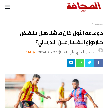
2024-07-27
موسمه الأول كان فاشلا هـل يـنـفـض
كـاردوزو الـغــبـار عــن الـدربـالي؟
خليل‭ ‬بلحاج‭ ‬علي
2024-07-27
614