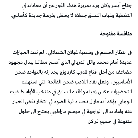
جناح أيسر وكان وراء تمريرة هدف الفوز غير أن معاناته في
التغطية وغياب النسق جعلاه لا يحظى بفرصة جديدة كأساسي.
منافسة مفتوحة
في انتظار الحسم في وضعية غيلان الشعلالي، لم تعد الخيارات
عديدة أمام محمد وائل الدربالي الذي أصبح مطالبا ببذل مجهود
مضاعف من أجل اقناع المدرب كاردوزو بجدارته بالتواجد ضمن
الأساسيين، ولعل بقاء اللاعب ضمن القائمة التي استهلت
التحضيرات عكس زميله وقائده السابق في منتخب الأواسط غيث
الوهابي يؤكد أنه مازال تحت دائرة الضوء في انتظار نفض الغبار
عنه واعادته الى الواجهة في موسم ماراطوني يحتاج الى حلول
متنوعة في جميع المراكز.