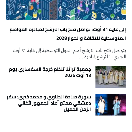
إلى غاية 31 أوت: تواصل فتح باب الترشح لمبادرة العواصم
المتوسطية للثقافة والحوار 2028
يتواصل فتح باب الترشح أمام الدول المتوسطية إلى غاية 31 أوت
الجاري، للترشح لمبادرة …
جمعية تراثنا تنَظم خرجة السفساري يوم
13 أوت 2026
سهرة ميادة الحناوي و محمد خيري: سفر
دمشقي ممتع أعاد الجمهور لأغاني
الزمن الجميل
تونس الطقس