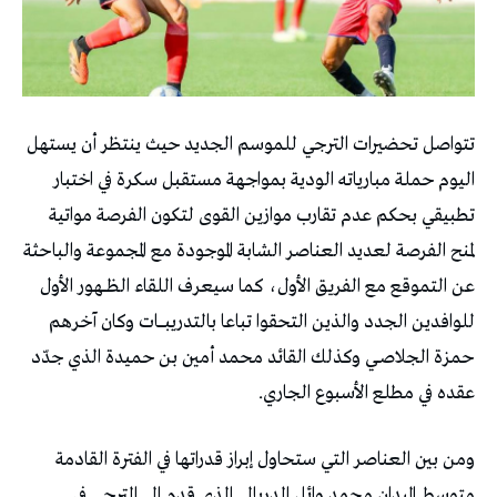
تتواصل تحضيرات الترجي للموسم الجديد حيث ينتظر أن يستهل
اليوم حملة مبارياته الودية بمواجهة مستقبل سكرة في اختبار
تطبيقي بحكم عدم تقارب موازين القوى لتكون الفرصة مواتية
لمنح الفرصة لعديد العناصر الشابة الموجودة مع المجموعة والباحثة
عن التموقع مع الفريق الأول، كما سيعرف اللقاء الظـــهور الأول
للوافدين الجدد والذين التحقوا تباعا بالتدريبـــــات وكان آخرهم
حمزة الجلاصــي وكذلك القائد محمد أمين بن حميدة الذي جدّد
عقده في مطلع الأسبوع الجاري.
ومن بين العناصر التي ستحاول إبراز قدراتها في الفترة القادمة
متوسط الميدان محمد وائل الدربالي الذي قدم الى الترجي في