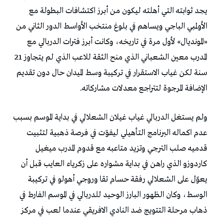
يجد ثوابته التي أهلته ليكون من أبرز اكتشافات البطولة مع
الأولمبي الباجي ويساهم في بلوغ منتخب الأواسط الدور الثاني من
«المونديال» لأول مرة في تاريخه، وكانت أبرز فترات الدربالي مع
المدرب معين الشعباني الذي منح الثقة للاعب الذي لم يتجاوز 21
سنة لكن غياب الاستقرار في تركيبة وسط الميدان حال دون تقديم
الإضافة المرجوة لتتراجع معدلات مشاركاته.
ولم يستغل الدربالي غياب غيلان الشعلالي في بداية الموسم بسبب
عدم اكماله البرنامج التأهيلي ليفوّت في فرصة ذهبية لتثبيت
قدميه صلب الترجي وتزيد متاعبه مع قدوم المدرب ميغيل
كاردوزو الذي راهن في بداية مشواره على زكرياء العايب قبل أن
يعوّل على الشعلالي رفقة حسام تقا وروجي أهولو في تركيبة
الوسط، وكان الظهور البارز الوحيد للدربالي في الموسم الفارط في
ذهاب مرحلة التتويج ضد النادي الافريقي عندما لعب في مركز