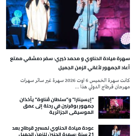
سهرة ميادة الحناوي و محمد خيري: سفر دمشقي ممتع
أعاد الجمهور لأغاني الزمن الجميل
كانت سهرة الخميس 6 اوت 2026 سهرة غير سائر سهرات
مهرجان قرطاج الدولي هذا …
“إيسينارا” و”سلطان ڤناوة” يأخذان
جمهور بوقرنين في رحلة إلى عمق
الموسيقى الجزائرية
عودة ميادة الحناوي لمسرح قرطاج بعد
21 سنة :سهرة الحنين للزمن الجميل