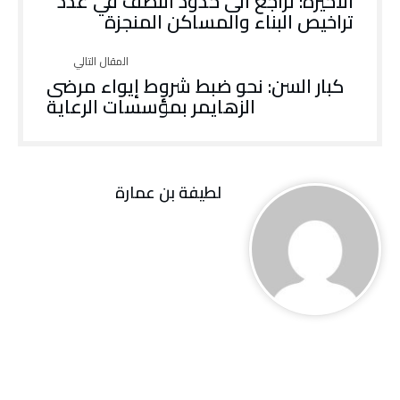
الاخيرة: تراجع الى حدود النصف في عدد
تراخيص البناء والمساكن المنجزة
‬الزهايمر‭ ‬بمؤسسات‭ ‬الرعاية
لطيفة بن عمارة