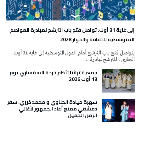
إلى غاية 31 أوت: تواصل فتح باب الترشح لمبادرة العواصم
المتوسطية للثقافة والحوار 2028
يتواصل فتح باب الترشح أمام الدول المتوسطية إلى غاية 31 أوت
الجاري، للترشح لمبادرة …
جمعية تراثنا تنَظم خرجة السفساري يوم
13 أوت 2026
سهرة ميادة الحناوي و محمد خيري: سفر
دمشقي ممتع أعاد الجمهور لأغاني
الزمن الجميل
تونس الطقس