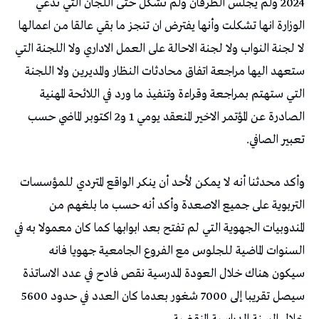
2024 ولم يجلس الطرفان ولم تشكل حتى اللجان التي تدعي
الوزارة انها تشكلت وأنها يفترض ان تنجز ما بقي عالقا من اعمالها
لا لجنة النواب ولا لجنة الاحالة على العمل الاداري ولا اللجنة التي
ستعهد اليها مراجعة اتفاق محادثات النظار والمديرين ولا اللجنة
التي ستهتم بمراجعة وقراءة وتنفيذ ما ورد في اللائحة المهنية
الصادرة عن المؤتمر الاخير المنعقد يومي 1 و2 اكتوبر الماضي حسب
تعبير الصافي.
وأكد محدثنا أنه لا يمكن لأحد أن ينكر الواقع المتردي للمؤسسات
التربوية على جميع الاصعدة وأكد أنه حسب ما بلغهم من
المندوبيات الجهوية التي لم تفتح بعد ابوابها كما كان معمولا به في
السنوات الماضية للجلوس مع الفروع الجامعية جهويا فانه
سيكون هناك خلال العودة المدرسية نقص فادح في عدد الاساتذة
سيصل تقريبا إلى 7000 شغور بعدما كان العدد في حدود 5600