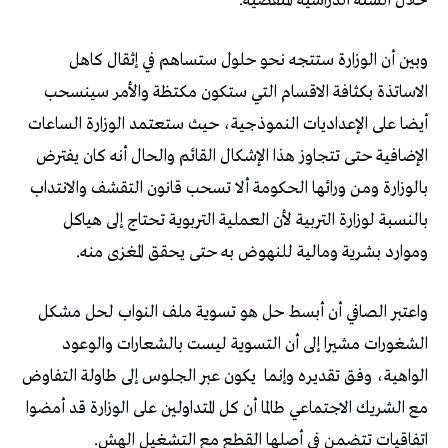
خلال السنة الدراسية المنقضية.
وبين أن الوزارة ستتجه نحو حلول ستساهم في إثقال كاهل
الاساتذة بكثافة الاقسام التي ستكون مكتظة والأمر سينسحب
أيضا على الإعداديات النموذجية، حيث ستعتمد الوزارة الساعات
الإضافية حتى تتجاوز هذا الإشكال القائم والحال أنه كان يفترض
بالوزارة ومن ورائها الحكومة ألا تسحب قانون التقشف والانتداب
بالنسبة لوزارة التربية لأن العملية التربوية تحتاج إلى هياكل
وموارد بشرية ومالية للنهوض به حتى يحقق المغزى منه.
واعتبر الصافي أن أبسط حل هو تسوية ملف النواب لحل مشكل
الشغورات مشيرا إلى أن التسوية ليست بالشعارات والوعود
الواهية، وفق تقديره وإنما
يكون عبر الجلوس إلى طاولة التفاوض
مع الشريك الاجتماعي طالما أن كل المتداولين على الوزارة قد أمضوا
اتفاقيات تتضمن في أصلها القطع مع التشغيل الهش.