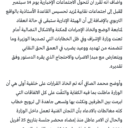
وأضاف أنه تقرر أن تتحول الاجتماعات الإخبارية يوم 14 سبتمبر
المقبل إلى اجتماعات نقابية لمزيد تحسيس القاعدة الأستاذية بالواقع
التربوي بالإضافة إلى أن الهيئة الإدارية ستبقى في حالة انعقاد
لمتابعة الوضع واتخاذ الإجراءات الممكنة والاشكال النضالية أمام
تعنت وزارة الإشراف وفي ظل الخطابات التي تصدرها الوزيرة وما
تتضمنه من تهديد ووعيد يضرب في العمق الحق النقابي
ويتعارض مع مبدإ الاضراب والاحتجاج الذي يقره الدستور وفق
تقديره.
وأوضح محمد الصافي أنه تم اتخاذ القرارات على خلفية أولى هي أن
الوزارة ماطلت بما فيه الكفاية والتفّت على كل الاتفاقات التي
ابرمت بين الطرفين ونكثت بها وتسعى جاهدة الى ترويج خطاب
كله مغالطات بالادعاء بأن اللجان الفنية تعمل داخل الوزارة
والحال ان الامر عاطل منذ إمضاء محضر جلسة بتاريخ 25 أفريل