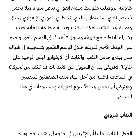
‬قميص‭ ‬نادي‭ ‬اساسنداراب‭ ‬الذي‭ ‬ينشط‭ ‬في‭ ‬الدوري‭ ‬الإيفواري‭ ‬الممتاز‭.
‬السياق‭.‬
انتداب‭ ‬ضروري‭ ‬