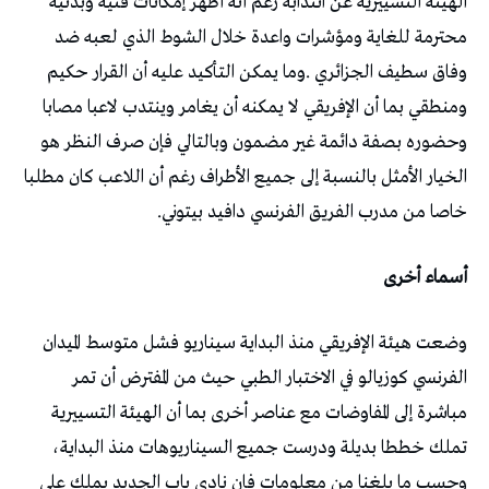
‬خاصا‭ ‬من‭ ‬مدرب‭ ‬الفريق‭ ‬الفرنسي‭ ‬دافيد‭ ‬بيتوني‭.‬
أسماء‭ ‬أخرى‭ ‬