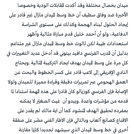
‬قدمه‭ ‬من‭ ‬مؤشرات‭ ‬واعدة‭. ‬ويبدو‭ ‬أن‭