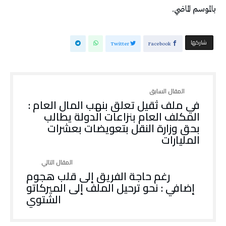
‬بالموسم‭ ‬الماضي‭.‬
‫‫ شاركها‬
Twitter
Facebook
في ملف ثقيل تعلق بنهب المال العام :
المكلف العام بنزاعات الدولة يطالب
بحق وزارة النقل بتعويضات بعشرات
المليارات
‬الشتوي