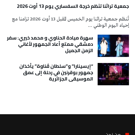
جمعية تراثنا تنَظم خرجة السفساري يوم 13 أوت 2026
تُنظم جمعية تراثنا يوم الخميس المقبل 13 أوت 2026 تزامنا مع
إحياء اليوم الوطني …
سهرة ميادة الحناوي و محمد خيري: سفر
دمشقي ممتع أعاد الجمهور لأغاني
الزمن الجميل
“إيسينارا” و”سلطان ڤناوة” يأخذان
جمهور بوقرنين في رحلة إلى عمق
الموسيقى الجزائرية
تونس الطقس
من نحن