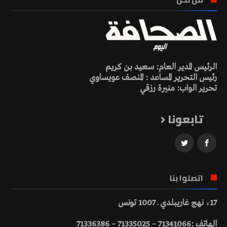
الرئيس المدير العام: سعيد بن كريم
رئيس التحرير المساعد : المنصف عويساوي
تحرير الواب: منيرة رزقي
تابعونا
اتصلوا بنا
17، نهج غاريبلدي ـ 1007 تونس
الهاتف :71341066 – 71335025 – 71336386