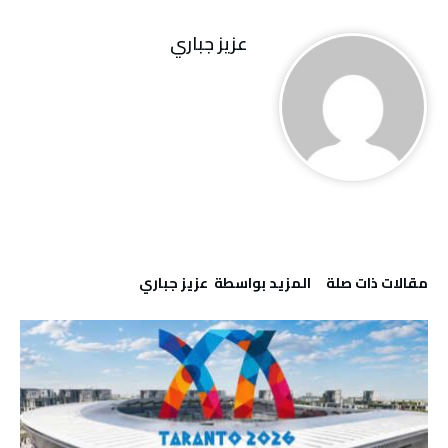
عزيز جباري
‫مقالات ذات صلة‬
‫‫المزيد بواسطة‬ ‬ عزيز جباري