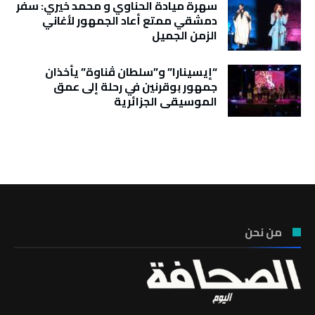
سهرة ميادة الحناوي و محمد خيري: سفر
دمشقي ممتع أعاد الجمهور لأغاني
الزمن الجميل
“إيسينارا” و”سلطان ڤناوة” يأخذان
جمهور بوقرنين في رحلة إلى عمق
الموسيقى الجزائرية
تونس الطقس
من نحن