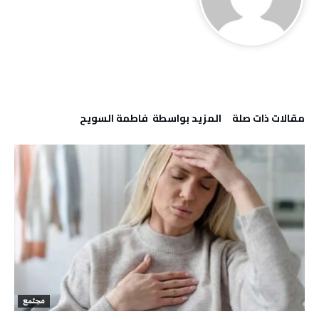
‫مقالات ذات صلة‬
‫‫المزيد بواسطة‬ ‬ فاطمة ‬السويح
مجتمع