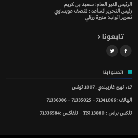
الرئيس المدير العام: سعيد بن كريم
رئيس التحرير المساعد : المنصف عويساوي
تحرير الواب: منيرة رزقي
تابعونا
اتصلوا بنا
17، نهج غاريبلدي ـ 1007 تونس
الهاتف :71341066 – 71335025 – 71336386
تلكس براس : 13880 TN – تلفاكس :71336584