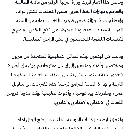
وضمن هذا الاطار قررت وزارة التربية الرفع من مكانة المطالعة
والمعجم ومهارات الخط العربي ضمن التعلمات لشتى المواد،
وإعطائها عددًا جزائيًا ضمن ضوارب اللغات، بداية من السنة
الدراسية 2024 – 2025 وذلك حرصًا على تلافي النقص الفادح في
المكتسبات اللغوية للمتعلمين في شتّى المراحل التعليمية.
ودعت كل المهتمين بهذه المسائل التعليمية المستجدة من مربين
ومختصين وأدباء ومثقفين إلى إرسال مقترحاتهم ورقية في أجل لا
يتعدى بداية سبتمبر، حتى يتسنى للتفقدية العامة لبيداغوجيا
التربية والإدارة العامة للبرامج ترجمة هذه المقترحات إلى مناويل
عمل، ومقاربات بيداغوجية، وأدوات تعليمية تؤثث مدونة دروس
اللغات في الابتدائي والإعدادي والثانوي.
ولتعزيز أرصدة المكتبات المدرسية، اعلنت عن فتح المجال أمام