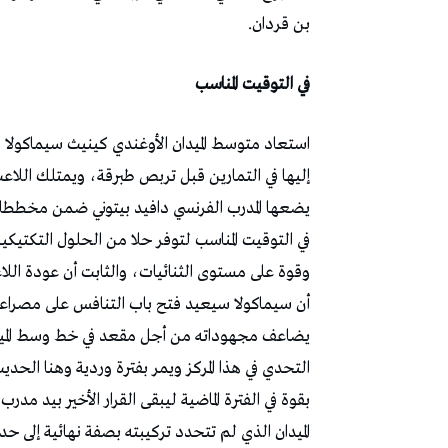
بن قردان.
في التوقيت المناسب
استعاد متوسط الميدان الأوغندي كينيث سيماكولا ك
إليها في التمارين قبل تربص طبرقة، ويمتلك اللاع
يضعها المدرب الفرنسي دافيد بيتوني ضمن مخططات
في التوقيت المناسب لتوفر حلا من الحلول التكتيكية 
وقوة على مستوى الثنائيات، والثابت أن عودة اللا
أن سيماكولا سيعيد فتح باب التنافس على مصراعي
يضاعف مجهوداته من أجل مقعد في خط وسط الميدان. 
التحدي في هذا المركز ويمر بفترة وردية وهنا الح
بقوة في الفترة الماضية ليبقى القرار الأخير بيد م
الميدان الذي لم تتحدد تركيبته بصفة نهائية إلى حد ا