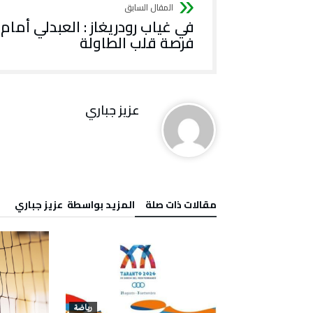
في غياب رودريغاز : العبدلي أمام
فرصة قلب الطاولة
عزيز جباري
‫مقالات ذات صلة‬
‫‫المزيد بواسطة‬ ‬ عزيز جباري
رياضة
رياضة