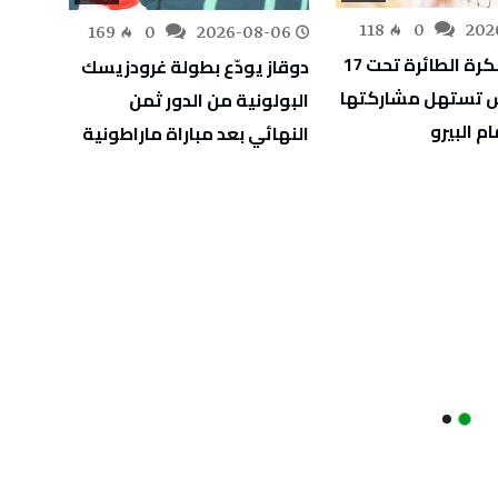
-06
118
0
202
169
0
2026-08-06
مونديال الكرة الطائرة تحت 17
دوقاز يودّع بطولة غرودزيسك
س تستهل مشاركتها
تونس 
البولونية من الدور ثمن
م البيرو
بالهز
النهائي بعد مباراة ماراطونية