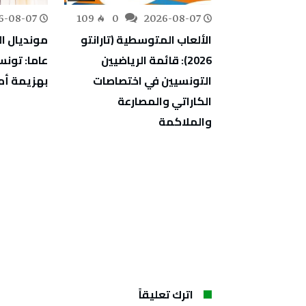
6-08-07
109
0
2026-08-07
232
0
توّج بذهبية
الألعاب المتوسطية (تارانتو
 للتايكوندو
2026): قائمة الرياضيين
عاما: تون
ر التصنيف
التونسيين في اختصاصات
بهزيمة أما
الكاراتي والمصارعة
والملاكمة
اترك تعليقاً