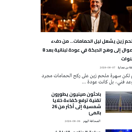
حم زين يشعل ليل الحمامات… من دفء
الموال إلى وهج الدبكة في عودة لبنانية بعد 8
وات
ة بن عمارة
2026-08-07
 تكن سهرة ملحم زين على ركح الحمامات مجرد
عد فني، بل كانت عودة …
باحثون صينيون يطورون
تقنية ترفع كفاءة خلايا
شمسية إلى أكثر من 26
بالمئ
‭ ‬الصحافة‭ ‬اليوم
2026-08-06