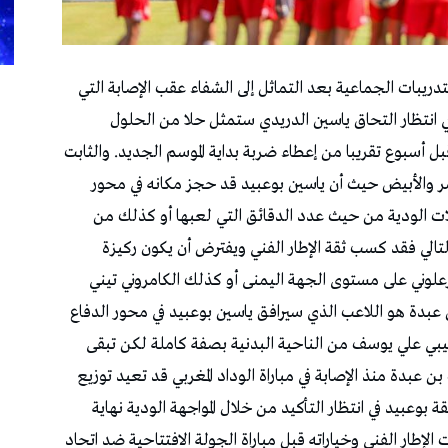
تدريبات الجماعية بعد التماثل إلى الشفاء عقب الإصابة التي
في انتظار التحاق ياسين الدريدي ستمثل حلا من الحلول
قبل أسبوع تقريبا من إعطاء ضربة بداية الموسم الجديد. والثابت
 والأبيض حيث أن ياسين بوعبيد قد حجز مكانه في محور
قابلات الودية من حيث عدد الدقائق التي لعبها أو كذلك من
التالي فقد كسب ثقة الإطار الفني ويفترض أن يكون ركيزة
زعلوني على مستوى الجهة اليمنى أو كذلك الكامروني تيني
عبدة هو اللاعب الذي سيرافق ياسين بوعبيد في محور الدفاع
ليبي علي يوسف من الناحية البدنية بصفة كاملة لكن تبقى
 عبدة منذ الإصابة في مباراة الوداد المغربي قد تعيد توزيع
ة بوعبيد في انتظار التأكيد من خلال المواجهة الودية نهاية
إطار الفني وخياراته قبل مباراة الجولة الافتتاحية ضد اتحاد