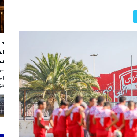
مل
سن
لطيف
لم
مو