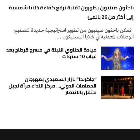
باحثون صينيون يطورون تقنية ترفع كفاءة خلايا شمسية
إلى أكثر من 26 بالمئ
تمكن باحثون صينيون من تطوير استراتيجية جديدة لتصنيع
الوصلات المعدنية في خلايا السيليكون …
ميادة الحناوي الليلة في مسرح قرطاج بعد
غياب 10 سنوات
“جاكرندا” لنزار السعيدي بمهرجان
الحمامات الدولي… مركز النداء مرآة لجيل
مثقل بالانتظار
تونس الطقس