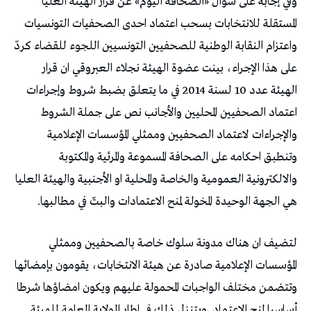
وفي إجابة على سؤال «الصحافة اليوم» عن قرار الهيئة العليا
المستقلة للانتخابات بسحب اعتماد احدى الصحفيات التونسيات
واعتزام النقابة الوطنية للصحفيين التونسيين اللجوء للقضاء كردّ
على هذا الإجراء، بينت عضوة الهيئة نجلاء العبروقي ان قرار
الهيئة عدد 10 لسنة 2014 في ما يتعلق بضبط شروط وإجراءات
اعتماد الصحفيين المحليين والأجانب نص على جملة الشروط
والإجراءات لاعتماد الصحفيين وممثلي المؤسسات الإعلامية
وتنطبق احكامه على الصحافة المسموعة والمرئية والمكتوبة
والالكترونية العمومية والخاصة والمحلية او الأجنبية والهيئة العليا
هي الجهة الوحيدة المخولة لمنح الاعتمادات والبتّ في مطالبها.
لتضيف ان هناك مدونة سلوك خاصة بالصحفيين وممثلي
المؤسسات الإعلامية صادرة عن هيئة الانتخابات، يقومون بإمضائها
وتتضمن مختلف الواجبات المحمولة عليهم ويكون امضاؤها شرطا
أساسيا لمنح الاعتماد. ويتنزل ذلك في إطار الولاية العامة للهيئة