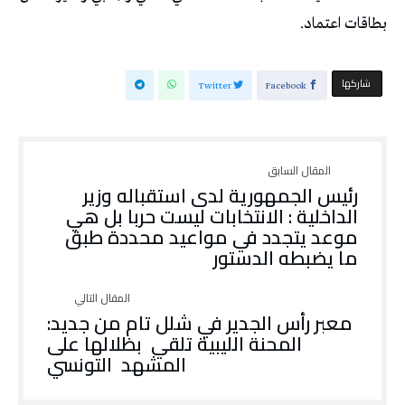
بطاقات اعتماد.
‫‫ شاركها‬
Twitter
Facebook
رئيس الجمهورية لدى استقباله وزير
الداخلية : الانتخابات ليست حربا بل هي
موعد يتجدد في مواعيد محددة طبق
ما يضبطه الدستور
معبر رأس الجدير في شلل تام من جديد:
المحنة الليبية تلقي بظلالها على
المشهد التونسي