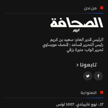
من نحن
الرئيس المدير العام: سعيد بن كريم
رئيس التحرير المساعد : المنصف عويساوي
تحرير الواب: منيرة رزقي
تابعونا
اتصلوا بنا
17، نهج غاريبلدي ـ 1007 تونس