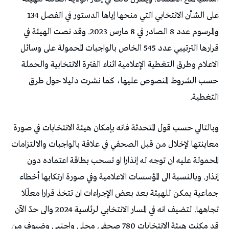
على الشأن الانتخابي التي منحها إياها الدستور في الفصل 134
والمرسوم عدد 8 الصادر في 8 مارس 2023. وقد نصت الهيئة في
قرارها الترتيبي عدد 545 الخاص بالواجبات المحمولة على وسائل
الاعلام وطرق التغطية الإعلامية اثناء الفترة الانتخابية والحملة
حسب الشروط المنصوص عليها، كما نشرت دليلا حول طرق
التغطية.
وبالتالي حسب قول المتحدثة فانه بإمكان هيئة الانتخابات في صورة
معاينتها لإخلال من قبل الصحفي في علاقة بالواجبات والالتزامات
المحمولة عليه ان توجه له إنذارا او تسحب بطاقة اعتماده دون
إنذار. وبالنسبة الى المؤسسات الاعلامية وفي صورة ارتكابها أخطاء
جماعية يمكن للهيئة بعد بعض الإجراءات ان تتخذ قرارا معلّلا
تجاهها. لتضيف انه في المسار الانتخابي لرئاسية 2024 والى حدّ الآن
قد مكنت هيئة الانتخابات 780 صحفي محلي واجنبي وضيوف من