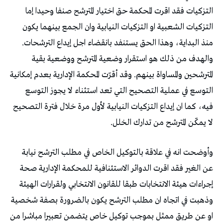
التزكيات فقد اقرت المحكمة حق اختيار المترشح صنفا وحيدا إما
التزكيات الشعبية او التزكيات النيابية وان الجمع بينهما يكون
منذ البداية، وهذا الحق يستنفد بانقضاء اجل إيداع الترشحات.
والهدف من ذلك هو استقرار وضعية المترشح ووضعية بقية
المترشحين والمساواة بينهم. وقد أقرّت المحكمة الإدارية بعدم إمكانية
التوسع في عملية التصحيح التي تعد استثناء لا يجوز التوسع
فيه، كما ان إيداع التزكيات النيابية لأول مرة خلال فترة التصحيح
لا يمكّن المترشح من تدارك الخلل.
وأوضحت انه في علاقة بالتوكيل الخاص في مطلب الترشح نيابة
عن الغير فقد اقرت الدوائر الاستئنافية للمحكمة الإدارية صحة
إجراءات هيئة الانتخابات طبقا للقانون الانتخابي ولقرارات الهيئة
وذهبت في اتجاه ان مطلب الترشح يكون بالضرورة بصفة شخصية
او عن طريق ممثل بموجب توكيل خاص يتضمن تعبيرا مباشرا من