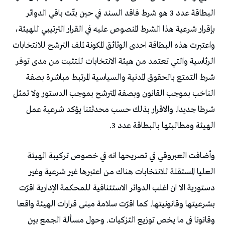
البطاقة عدد 3 هو شرط فاقد السند في حين بتّت باقي الدوائر
بإقرار شرعية هذا الشرط المنصوص عليه في القرار الترتيبي للهيئة،
واعتبرت هذه البطاقة احدى الوثائق المكونة لملف الترشح للانتخابات
الرئاسية والتي تعتمد من هيئة الانتخابات للتثبت من مدى توفر
شرط التمتع بالحقوق المدنية والسياسية المرتبط مباشرة بصفة
الناخب بموجب القانون وبصفة المترشح بموجب الدستور ولا تمثل
شرطا جديدا. والاقرار بذلك حسب محدثتنا يؤكد شرعية عمل
الهيئة ومطالبتها بالبطاقة عدد 3.
وأضافت العبروقي في تصريحها انه في خصوص تركيبة الهيئة
العليا المستقلة للانتخابات هناك من اعتبرها غير شرعية وغير
دستورية الا ان اغلب الدوائر الاستئنافية للمحكمة الإدارية اقرّت
بشرعيتها وقانونيتها. كما اقرّت سلامة مبنى قرارات الهيئة واقعا
وقانونا في ما يخص توزيع التزكيات. وحول مسألة الجمع بين