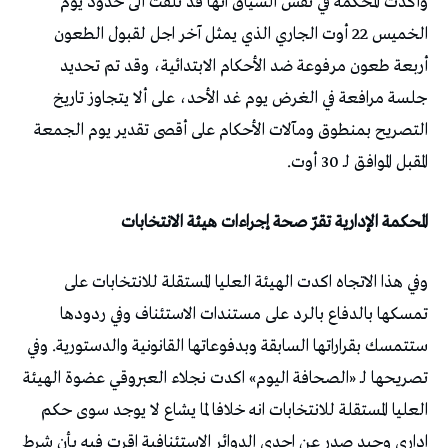
وأكدت المحكمة في نفس السياق انها قد تلقت الى حدود يوم
الخميس 22 أوت الجاري الذي يمثل آخر اجل لقبول الطعون
أربعة طعون مرفوعة ضد الأحكام الابتدائية، وقد تم تحديد
جلسة مرافعة في الغرض يوم غد الأحد، على ألا يتجاوز تاريخ
التصريح بمنطوق ومآلات الأحكام على أقصى تقدير يوم الجمعة
المقبل الموافق لـ 30 أوت.
المحكمة الإدارية تقرّ صحة إجراءات هيئة الانتخابات
وفي هذا الاتجاه اكدت الهيئة العليا المستقلة للانتخابات على
تمسكها بالدفاع بالرد على مستندات الاستئناف وفي ردودها
ستتمسك بقراراتها السابقة وبدفوعاتها القانونية والدستورية. وفي
تصريحها لـ «الصحافة اليوم» اكدت نجلاء العبروقي عضوة الهيئة
العليا المستقلة للانتخابات انه خلافا لما يشاع لا يوجد سوى حكم
اداري وحيد صدر عن احدى الدوائر الاستئنافية اقرت فيه بأن شرط