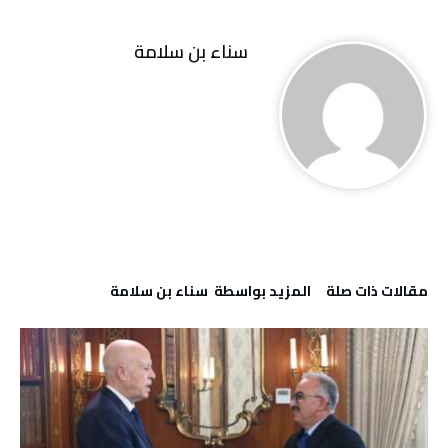
‬سناء‭ ‬بن‭ ‬سلامة
‫مقالات ذات صلة‬
‫‫المزيد بواسطة‬ ‬ ‬سناء‭ ‬بن‭ ‬سلامة