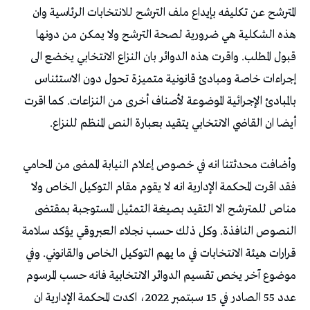
المترشح عن تكليفه بإيداع ملف الترشح للانتخابات الرئاسية وان
هذه الشكلية هي ضرورية لصحة الترشح ولا يمكن من دونها
قبول المطلب. واقرت هذه الدوائر بان النزاع الانتخابي يخضع الى
إجراءات خاصة ومبادئ قانونية متميزة تحول دون الاستئناس
بالمبادئ الإجرائية الموضوعة لأصناف أخرى من النزاعات. كما اقرت
أيضا ان القاضي الانتخابي يتقيد بعبارة النص المنظم للنزاع.
وأضافت محدثتنا انه في خصوص إعلام النيابة الممضى من المحامي
فقد اقرت المحكمة الإدارية انه لا يقوم مقام التوكيل الخاص ولا
مناص للمترشح الا التقيد بصيغة التمثيل المستوجبة بمقتضى
النصوص النافذة. وكل ذلك حسب نجلاء العبروقي يؤكد سلامة
قرارات هيئة الانتخابات في ما يهم التوكيل الخاص والقانوني. وفي
موضوع آخر يخص تقسيم الدوائر الانتخابية فانه حسب المرسوم
عدد 55 الصادر في 15 سبتمبر 2022، اكدت المحكمة الإدارية ان