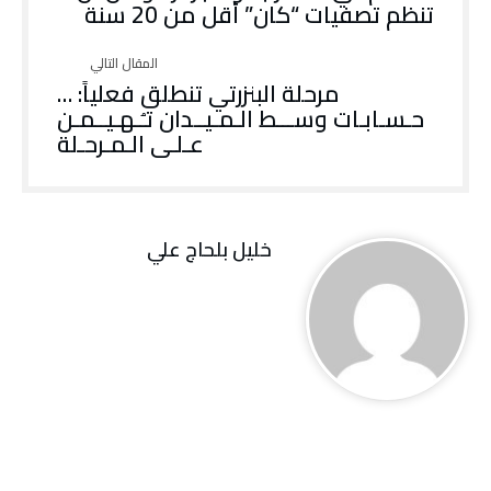
تنظم تصفيات “كان” أقل من 20 سنة
مرحلة البنزرتي تنطلق فعلياً: …
حـسـابـات وســـط الـمـيــدان تـُـهـيــمـن
عـلـى الـمـرحـلة
خليل‭ ‬بلحاج‭ ‬علي