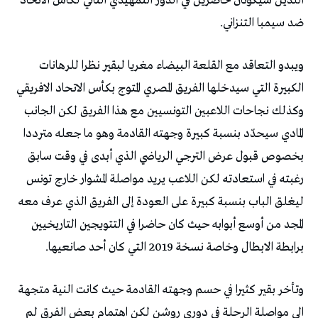
اللذين سيكونان حاضرين في الدور التمهيدي الثاني لكأس الاتحاد
ضد سيمبا التنزاني.
ويبدو التعاقد مع القلعة البيضاء مغريا لبقير نظرا للرهانات
الكبيرة التي سيدخلها الفريق المصري المتوج بكأس الاتحاد الافريقي
وكذلك نجاحات اللاعبين التونسيين مع هذا الفريق لكن الجانب
المادي سيحدّد بنسبة كبيرة وجهته القادمة وهو ما جعله مترددا
بخصوص قبول عرض الترجي الرياضي الذي أبدى في وقت سابق
رغبته في استعادته لكن اللاعب يريد مواصلة المشوار خارج تونس
ليغلق الباب بنسبة كبيرة على العودة إلى الفريق الذي عرف معه
المجد من أوسع أبوابه حيث كان حاضرا في التتويجين التاريخيين
برابطة الابطال وخاصة نسخة 2019 التي كان أحد صانعيها.
وتأخر بقير كثيرا في حسم وجهته القادمة حيث كانت النية متجهة
الى مواصلة الرحلة في دوري روشن لكن اهتمام بعض الفرق لم