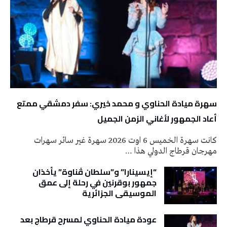
سهرة ميادة الحناوي و محمد خيري: سفر دمشقي ممتع
أعاد الجمهور لأغاني الزمن الجميل
كانت سهرة الخميس 6 اوت 2026 سهرة غير سائر سهرات
مهرجان قرطاج الدولي هذا …
“إيسينارا” و”سلطان ڤناوة” يأخذان
جمهور بوقرنين في رحلة إلى عمق
الموسيقى الجزائرية
عودة ميادة الحناوي لمسرح قرطاج بعد