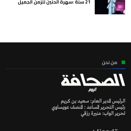
21 سنة :سهرة الحنين للزمن الجميل
تونس الطقس
من نحن
الرئيس المدير العام: سعيد بن كريم
رئيس التحرير المساعد : المنصف عويساوي
تحرير الواب: منيرة رزقي