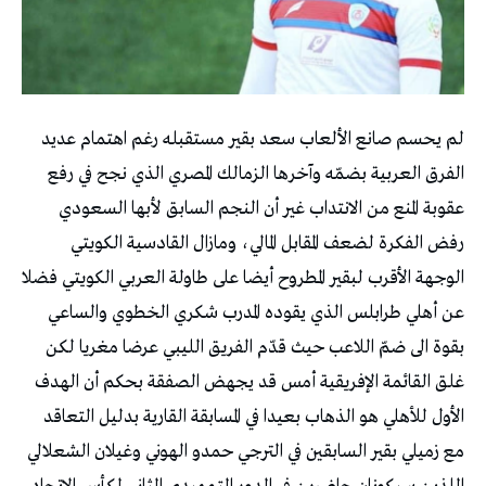
لم يحسم صانع الألعاب سعد بقير مستقبله رغم اهتمام عديد
الفرق العربية بضمّه وآخرها الزمالك المصري الذي نجح في رفع
عقوبة المنع من الانتداب غير أن النجم السابق لأبها السعودي
رفض الفكرة لضعف المقابل المالي، ومازال القادسية الكويتي
الوجهة الأقرب لبقير المطروح أيضا على طاولة العربي الكويتي فضلا
عن أهلي طرابلس الذي يقوده المدرب شكري الخطوي والساعي
بقوة الى ضمّ اللاعب حيث قدّم الفريق الليبي عرضا مغريا لكن
غلق القائمة الإفريقية أمس قد يجهض الصفقة بحكم أن الهدف
الأول للأهلي هو الذهاب بعيدا في المسابقة القارية بدليل التعاقد
مع زميلي بقير السابقين في الترجي حمدو الهوني وغيلان الشعلالي