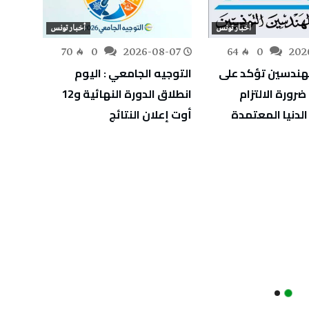
أخبار تونس
أخبار تونس
-07
70
0
2026-08-07
64
0
202
هندسين تؤكد على
التوجيه الجامعي : اليوم
الألعا
رورة الالتزام
انطلاق الدورة النهائية و12
6
الدنيا المعتمدة
أوت إعلان النتائج
التون
الكار
والمل