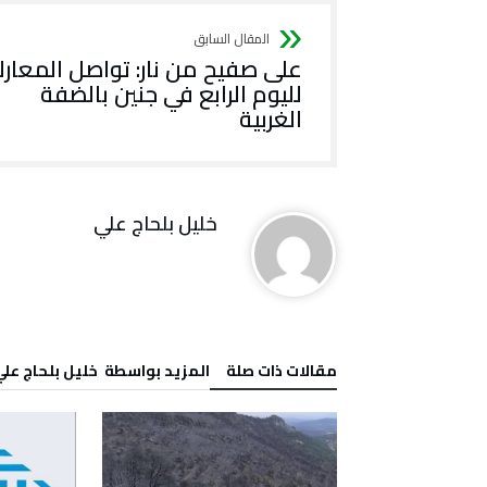
على صفيح من نار: تواصل المعار
لليوم الرابع في جنين بالضفة
الغربية
خليل‭ ‬بلحاج‭ ‬علي
‫مقالات ذات صلة‬
‫‫المزيد بواسطة‬ ‬ خليل‭ ‬بلحاج‭ ‬علي