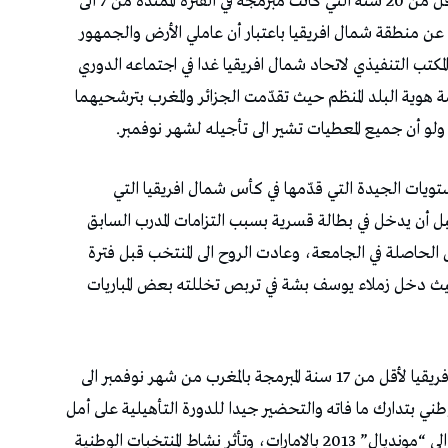
اعتذرت تونس عن تنظيم تصفيات كأس افريقيا لأقل من 20 سنة التي كانت مبرمجة في الفترة الممتدة من 7 الى
عن منطقة شمال افريقيا باعتبار أن عاملي الأرض والجمهور
كتب التنفيذي لاتحاد شمال افريقيا غدا في اجتماعه الدوري
هوية البلد المنظم حيث تقدّمت الجزائر والمغرب بترشحيهما
لو أن جميع المعطيات تشير الى تأجيله لشهر نوفمبر.
مستويات الجيدة التي قدّمها في كأس شمال افريقيا التي
بل أن يدخل في بطالة قسرية بسبب التزامات المدرب السابق
الحاصلة في الجامعة، وعادت الروح الى المنتخب قبل فترة
يث دخل زملاء يوسف بشة في تربص تخللته بعض المباريات
وفي سياق متصل، سيتأجل موعد تصفيات كأس افريقيا لأقل من 17 سنة المبرمجة بالمغرب من شهر نوفمبر الى
ي بتدارك ما فاته والتحضير جيدا للدورة التأهيلية على أمل
تدارك الخيبات التي ترافق هذا الصنف منذ التأهل الى “مونديال” 2013 بالامارات، وتأثر نشاط المنتخبات الوطنية