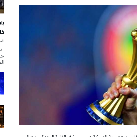
با
خلا
‭ ‬الصحافة‭ ‬اليوم
تم
جدي
ال