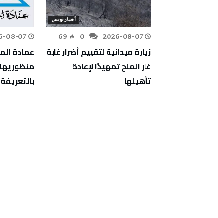
عربي و دولي
أخبار تونس
6-08-07
69
0
2026-08-07
96
0
نغو
زيارة ميدانية لتقييم أضرار غابة
عمادة الم
الديمقراطية يتجاوز 4 آلاف
غار الملح تمهيدًا لإعادة
منظوريها ض
أكبر تفشٍ
تأهيلها
بالتعريفة 