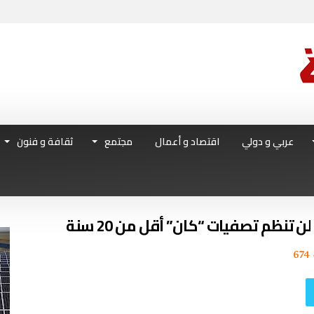
عربي و دولي
اقتصاد و أعمال
مجتمع
ثقافة و فنون
 تنظم تصفيات “كان” أقل من 20 سنة
674