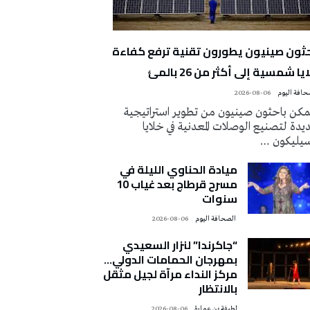
حثون صينيون يطورون تقنية ترفع كفاءة
يا شمسية إلى أكثر من 26 بالمئ
2026-08-06
كن باحثون صينيون من تطوير استراتيجية
دة لتصنيع الوصلات المعدنية في خلايا
سيليكون …
ميادة الحناوي الليلة في
مسرح قرطاج بعد غياب 10
سنوات
‭ ‬الصحافة‭ ‬اليوم
2026-08-06
“جاكرندا” لنزار السعيدي
بمهرجان الحمامات الدولي…
مركز النداء مرآة لجيل مثقل
بالانتظار
لطيفة بن عمارة
2026-08-06