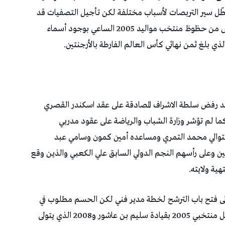
طّل سير التربصات لأسباب مختلفة لكن تأجيل التصفيات قد
يكون مفيدا رغم أن عدم إقامتها في تونس قد يقلّص من حظوظ منتخب مواليد 2005 الساعي بوجود أسماء
ذي بلغ ثمن نهائي كأس العالم الفارطة بالأرجنتين.
بعد رفض سلطة الاشراف المصادقة على عقد اسكندر القصري
كما لم تؤشر وزارة الشباب والرياضة على عقود مدربي
200 و2009 و2010 وهم على التوالي محمد التمري ومساعده أمين كمون وسامي عبد
ن وعلى رأسهم النجم الدولي السابق علي الكعبي والذين وقع
ية ولايته.
ة إلى فتح باب الترشح لخطة مدير فني لكن الحسم مطلوب في
التعيينات على رأس المنتخبات الشابة والتي لا تشمل منتخبي 2005 بقيادة سليم بن عاشور و2008 الذي يتولى