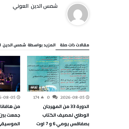
شمس‭ ‬الدين‭ ‬ العوني‭ ‬
‫مقالات ذات صلة‬
‫‫المزيد بواسطة‬ ‬ شمس‭ ‬الدين‭ ‬ العوني‭ ‬
ثقافة
ثقافة
6-08-05
174
0
2026-08-05
200
0
فتتح «دوليشة»
الدورة 33 من المهرجان
من هافانا 
 رحلة موسيقية
الوطني لمصيف الكتاب
جمعت بين ا
التونسية وتعلن
بصفاقس يومي 6 و 7 اوت
الموسيق