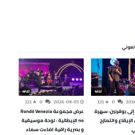
ثقافة
ثقافة
-05
121
0
2026-08-05
121
0
202
إلى بوقرنين: سهرة
عرض مجموعة Rondò Venezia
حين يص
لإيقاع والتمازج
no الإيطالية : لوحة موسيقية
جديد…
ي
و بصرية راقية اضاءت سماء
رسالة