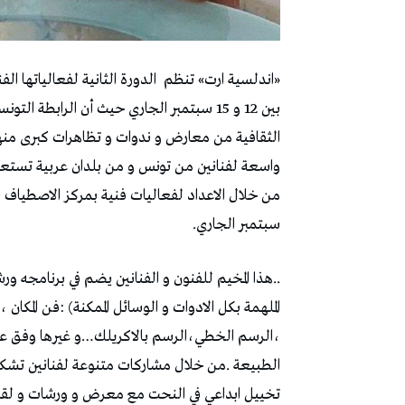
«اندلسية ارت» تنظم
الدورة الثانية لفعالياتها ا
بين 12 و 15 سبتمبر الجاري حيث أن الرابطة
الثقافية من معارض و ندوات و تظاهرات كبرى منه
واسعة لفنانين من تونس و من بلدان عربية تستعد
من خلال الاعداد لفعاليات فنية بمركز الاصطياف 
سبتمبر الجاري.
..هذا المخيم للفنون و الفنانين يضم في برنامجه ور
الملهمة بكل الادوات و الوسائل الممكنة) :فن المكان 
،الرسم الخطي،الرسم بالاكريلك…و غيرها وفق ع
الطبيعة .من خلال مشاركات متنوعة لفنانين تشكيليي
تخييل ابداعي في النحت مع معرض و ورشات و لقاء