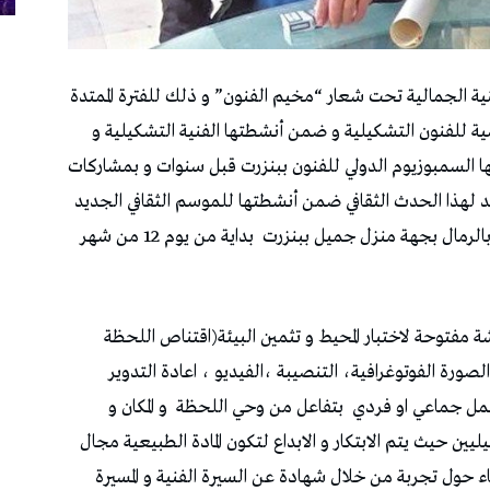
لفنية الجمالية تحت شعار “مخيم الفنون” و ذلك للفترة الممتدة
 التونسية للفنون التشكيلية و ضمن أنشطتها الفنية التشكيلية و
ا السمبوزيوم الدولي للفنون ببنزرت قبل سنوات و بمشاركات
 لهذا الحدث الثقافي ضمن أنشطتها للموسم الثقافي الجديد
بالرمال بجهة منزل جميل ببنزرت
بداية من يوم 12 من شهر
شة مفتوحة لاختبار المحيط و تثمين البيئة(اقتناص اللحظة
،الصورة الفوتوغرافية، التنصيبة ،الفيديو ، اعادة التدوير
مل جماعي او فردي
بتفاعل من وحي اللحظة
و المكان و
ن حيث يتم الابتكار و الابداع لتكون المادة الطبيعية مجال
 حول تجربة من خلال شهادة عن السيرة الفنية و المسيرة