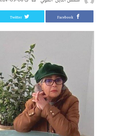
شمس‭ ‬الدين‭ ‬ العوني‭ ‬
024-09-06
Twitter
Facebook