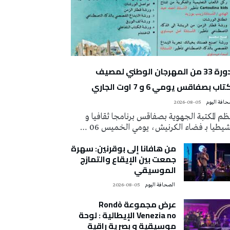
الدورة 33 من المهرجان الوطني لمصيف
تاب بصفاقس يومي 6 و 7 اوت الجاري
2026-08-05
م المكتبة الجهوية بصفاقس برنامجا ثقافيا و
يطيا بـ فضاء الكرنيش، يومي الخميس 06 …
من هافانا إلى بوقرنين: سهرة
جمعت بين الإيقاع والتمازج
الموسيقي
‭ ‬الصحافة‭ ‬اليوم
2026-08-05
عرض مجموعة Rondò
Venezia no الإيطالية : لوحة
موسيقية و بصرية راقية