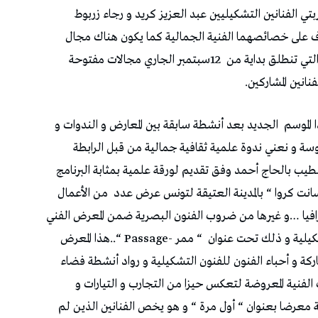
تي الفنانين التشكيليين عبد العزيز كريد و رجاء زربوط
ف على خصائصهما الفنية الجمالية كما يكون هناك مجال
التي تنطلق بداية من
12سبتمبر الجاري مجالات مفتوحة
نانين المشاركين.
الموسم
الجديد بعد أنشطة سابقة بين المعارض و الندوات و
بسوسة و نعني ندوة علمية ثقافية جمالية من قبل الرابطة
لطيب بالحاج أحمد وفق تقديم لورقة علمية بمثابة البرنامج
سانت كروا “ بالمدينة العتيقة لتونس عرض عدد
من الأعمال
فيا …و غيرها من ضروب الفنون البصرية ضمن المعرض الفني
شكيلية و ذلك تحت عنوان
“ ممر -Passage “..هذا المعرض
كة و أحباء الفنون للفنون التشكيلية و رواد أنشطة فضاء
 الفنية المعروضة لتعكس حيزا من التجارب و التيارات و
ة معرضا بعنوان “ أول مرة “ و هو يخص الفنانين الذين لم