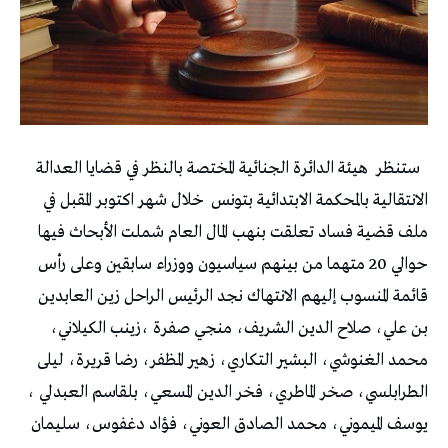
ستنظر
هيئة الدائرة الجنائية المختصة بالنظر في قضايا العدالة
الانتقالية بالمحكمة الابتدائية بتونس
خلال شهر اكتوبر المقبل في
ملف قضية فساد تعلقت بنهب المال العام شملت الأبحاث فيها
حوالي 20 متهما من بينهم سياسيون ووزراء سابقين وعلى رأس
قائمة المنسوب إليهم الانتهاك نجد الرئيس الراحل زين العابدين
بن علي، صلاح الدين الشريف، منجي صفرة ،زينب الكيلاني،
محمد الغنوشي، البشير التكاري، زهير المظفر، رضا قريرة، ليلى
الطرابلسي، صخر الماطري، فخر الدين المسعي، بلقاسم العبدلي ،
يوسف الميموني، محمد الصادق العوني، فؤاد دغفوس، سليمان