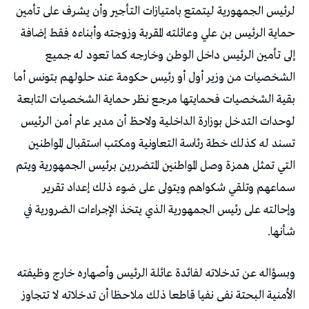
لرئيس الجمهورية ليتمتع بامتيازات التأجير وأن يشرف على تأمين
حماية الرئيس بن علي وعائلته المقربة وزوجته وأبناءه فقط إضافة
إلى تأمين الرئيس داخل الوطن وخارجه كما تعود له جميع
الشخصيات من وزير أول أو رئيس حكومة عند حلولهم بتونس أما
بقية الشخصيات فحمايتها مرجع نظر حماية الشخصيات التابعة
لوحدات التدخل بوزارة الداخلية ولاحظ أن مدير عام أمن الرئيس
تسند له كذلك خطة رئاسة التعاونية ومكتب استقبال المواطنين
التي تمثل همزة وصل المواطنين المتضررين برئيس الجمهورية ويتم
سماعهم وتلقي شكواهم ويتولى على ضوء ذلك إعداد تقرير
وإحالته على رئيس الجمهورية الذي يتخذ الإجراءات الضرورية في
شأنها.
وبسؤاله عن تدخلاته لفائدة عائلة الرئيس وأصهاره خارج وظيفته
الأمنية البحتة نفى نفيا قاطعا ذلك ملاحظا أن تدخلاته لا تتجاوز