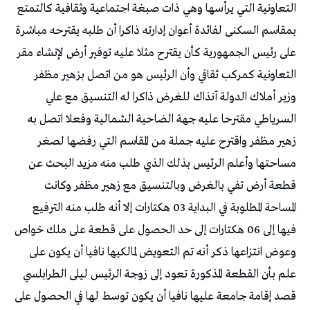
التعاونية التي يرأسها وهي ذات صبغة اجتماعية وثقافية كالتمتع
بمقاسم السكنى لفائدة أعوان إدارته ذاكرا أن طلبه يقترحه مباشرة
على رئيس الجمهورية كأن يقترح مثلا عليه توفير أرض لإنشاء مقر
التعاونية كمركب ثقافي وأن الرئيس هو من اتصل بزهير مظفر
وزير أملاك الدولة آنذاك للغرض ذاكرا له التنسيق مع علي
السرياطي مقترحا عليه جهة الضاحية الشمالية وفعلا اتصل به
زهير مظفر واقترح عليه جملة من المقاسم التي رفضها لصغر
مساحتها وأعلم الرئيس بذلك الذي طلب منه مزيد البحث عن
قطعة أرض تفي بالغرض وبالتنسيق مع زهير مظفر وكانت
المساحة المطلوبة في البداية 03 هكتارات إلا أنه طلب منه الترفيع
فيها إلى 06 هكتارات إلى حد الحصول على قطعة على ملك خواص
وعوض انتزاعها ذكر أنه تم التعويض لمالكيها نافيا أن يكون على
علم بأن القطعة المذكورة تعود إلى زوجة الرئيس ليلى الطرابلسي
قصد إقامة جامعة عليها نافيا أن يكون توسط لها في الحصول على