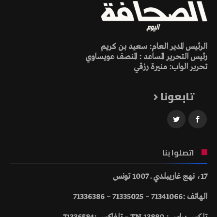
الرئيس المدير العام: سعيد بن كريم
رئيس التحرير المساعد : المنصف عويساوي
تحرير الواب: منيرة رزقي
تابعونا
اتصلوا بنا
17، نهج غاريبلدي ـ 1007 تونس
الهاتف :71341066 – 71335025 – 71336386