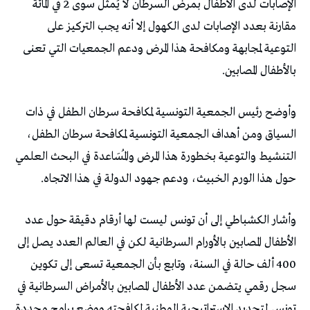
الإصابات لدى الأطفال بمرض السرطان لا يُمثل سوى 2 في المائة
مقارنة بعدد الإصابات لدى الكهول إلا أنه يجب التركيز على
التوعية لمجابهة ومكافحة هذا المرض ودعم الجمعيات التي تعنى
بالأطفال المصابين.
وأوضح رئيس الجمعية التونسية لمكافحة سرطان الطفل في ذات
السياق ومن أهداف الجمعية التونسية لمكافحة سرطان الطفل،
التنشيط والتوعية بخطورة هذا المرض والمُسَاعدة في البحث العلمي
حول هذا الورم الخبيث، ودعم جهود الدولة في هذا الاتجاه.
وأشار الكشباطي إلى أن تونس ليست لها أرقام دقيقة حول عدد
الأطفال المصابين بالأورام السرطانية لكن في العالم العدد يصل إلى
400 ألف حالة في السنة، وتابع بأن الجمعية تسعى إلى تكوين
سجل رقمي يتضمن عدد الأطفال المصابين بالأمراض السرطانية في
تونس لتحديد الاستراتيجية الوطنية لمكافحته ووضع برامج محددة