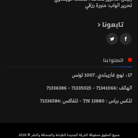
تحرير الواب: منيرة رزقي
تابعونا
اتصلوا بنا
17، نهج غاريبلدي ـ 1007 تونس
الهاتف :71341066 – 71335025 – 71336386
تلكس براس : 13880 TN – تلفاكس :71336584
جميع الحقوق محفوظة الشركة الجديدة للطباعة والصحافة والنشر © 2026