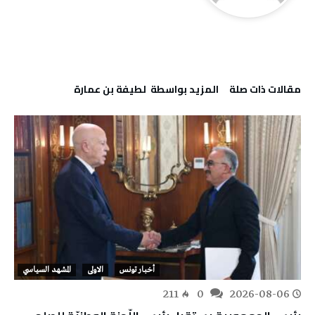
‫مقالات ذات صلة‬
‫‫المزيد بواسطة‬ ‬ لطيفة بن عمارة
أخبار تونس
الاولى
المشهد السياسي
211
0
2026-08-06