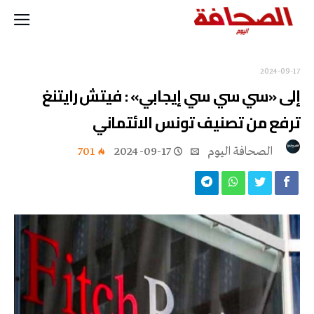
2024-09-17
إلى «سي سي سي إيجابي» : فيتش رايتنغ
ترفع من تصنيف تونس الائتماني
‭ ‬الصحافة‭ ‬اليوم
2024-09-17
701