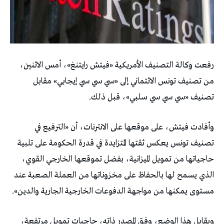
رفعت وكالة التصنيف الأمريكية «فيتش رايتنغ»، أمس الاثنين،
من تصنيف تونس الائتماني إلى «سي سي سي إيجابي» مقابل
تصنيف «سي سي سي سلبي»، قبل ذلك.
وأفادت فيتش، على موقعها على الانترنات، أن «الترفيع في
تصنيف تونس يعكس ثقتها المتزايدة في قدرة الحكومة على تلبية
حاجياتها من تمويل الميزانية، بفضل تموقعها الخارجي القوي،
الذي يسمح لها بالحفاظ على مخزوناتها من العملة الصعبة عند
مستوى يمكنها من مواجهة الدفوعات الخارجية الجارية والدين».
ويقابل هذا الوضع، وفق المصدر ذاته، حاجيات تمويل مرتفعة،