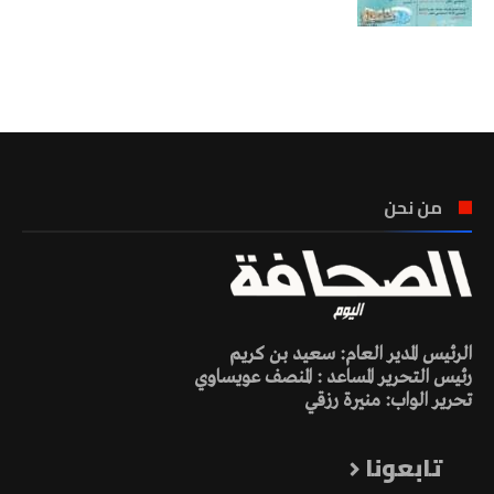
تونس الطقس
من نحن
الرئيس المدير العام: سعيد بن كريم
رئيس التحرير المساعد : المنصف عويساوي
تحرير الواب: منيرة رزقي
تابعونا