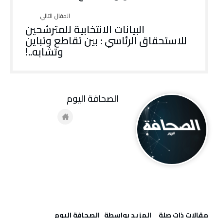
البيانات الانتخابية للمترشحين
للاستحقاق الرئاسي : بين تقاطع وتباين
وتشابه..!
‭ ‬الصحافة‭ ‬اليوم
‫مقالات ذات صلة‬
‫‫المزيد بواسطة‬ ‬ ‭ ‬الصحافة‭ ‬اليوم