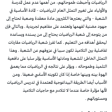
الرياضيات وأحبطت طموحاتهم، من أهمها عدم عمل المدرسة
والأولياء على تغيير التمثل العام للرياضيات – المادة الأساسية في
الشعبة – والتي يعتبرها الكثيرون مادة معقدة وصعبة تحتاج إلى
جهود مضنية لفهمها وتعتمد على مفاهيم تجريدية . وبالتالي فإن
من يتوجه إلى شعبة الرياضيات يحتاج إلى من يسنده ويساعده
ليحقق أهدافه من التعليم . كما تفرز شعبة الرياضيات مقارنات
تفاضلية بين التلاميذ تكون سببا في عزوفهم عن الشعبة . وهذا
التمثل الخاطئ للشعبة ومادتها الأساسية يؤثر سلبا على دافعية
التلميذ وطموحاته ، ويؤثر على نتائجه في الرياضيات مما يعمق
الهوة بينه وبينها خاصة إذا كان تكوينه الأساسي ضعيفا . ومن
الأسباب أيضا الطريقة البيداغوجية المعتمدة في تدريس الرياضيات
لأنها مؤثرة خاصة عندما لا تتلاءم مع حاجيات التلاميذ
ومستوياتهم .