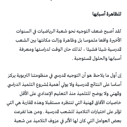
للظاهرة أسبابها
لقد أصبح ضعف التوجيه نحو شعبة الرياضيات في السنوات
الأخيرة واقعا ملموسا بل وظاهرة وزالت مكانتها بين الشعب
المدرسية شيئا فشيئا ، لذلك حان الوقت لدراستها ومعرفة
أسبابها والحلول المستوجبة .
إن أول ما يلاحظ هو أن التوجيه المدرسي في منظومتنا التربوية يركز
أساسا على النتائج المدرسية ولا يولي أهمية لمشروع التلميذ الدراسي
والمهني ولا يوضح للتلميذ منذ التعليم الإعدادي على الأقل
خاصيات الآفاق المهنية التي تنتظره مستقبلا وهذه المقاربة هي التي
تؤثر على اختيارات التلاميذ للشعب المدرسية . ومن هنا تفرعت
بعض العوامل التي كان لها الأثر في عزوف التلاميذ عن شعبة