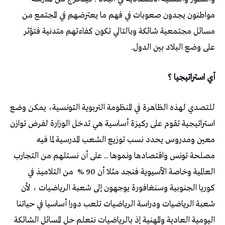
مواطنون يجدون صعوبات في فهم ما يعترضهم في المجتمع من
مسائل مجتمعية شائكة وبالتالي تكون كفاءتهم متدنية فتؤثر
على وضع البلاد بين الدول.
أي استراتيجيا ؟
للتصدي لهذه الظاهرة في المنظومة التربوية التونسية، يمكن وضع
استراتيجية تقوم على ركيزة أساسية هي تدخل الوزارة لفرض توازن
معين ومدروس يحدد نسب توزيع الشعب المدرسية لما فيه
مصلحة تونس واقتصادها ونموها .. على أن نستلهم من التجارب
العالمية وخاصة الآسيوية فنجد مثلا أن 90 %
من التلاميذ في
كوريا الجنوبية وسنغافورة يوجهون إلى شعبة الرياضيات ، لأن
شعبة الرياضيات ودراسة الرياضيات تلعب دورا أساسيا في حياتنا
اليومية العادية والمهنية إذ بالرياضيات نتعلم حل المسائل الشائكة