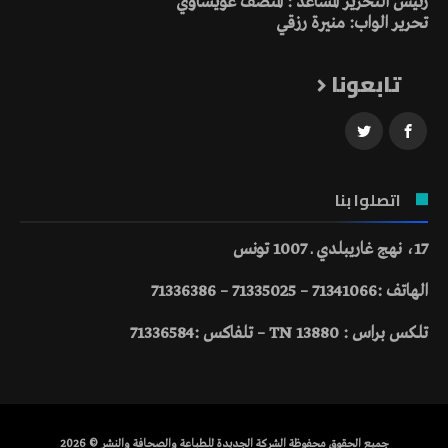
رئيس التحرير المساعد : المنصف عويساوي
تحرير الواب: منيرة رزقي
تابعونا
اتصلوا بنا
17، نهج غاريبلدي ـ 1007 تونس
الهاتف :71341066 – 71335025 – 71336386
تلكس براس : 13880 TN – تلفاكس :71336584
جميع الحقوق محفوظة الشركة الجديدة للطباعة والصحافة والنشر © 2026