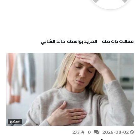
‫مقالات ذات صلة‬
‫‫المزيد بواسطة‬ ‬ ‬خالد ‬الشابي ‬
مجتمع
273
0
2026-08-02