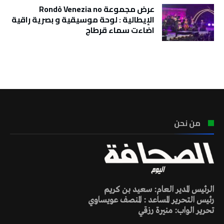
عرض مجموعة Rondò Venezia no
الإيطالية : لوحة موسيقية و بصرية راقية
اضاءت سماء قرطاج
تونس الطقس
من نحن
الرئيس المدير العام: سعيد بن كريم
رئيس التحرير المساعد : المنصف عويساوي
تحرير الواب: منيرة رزقي