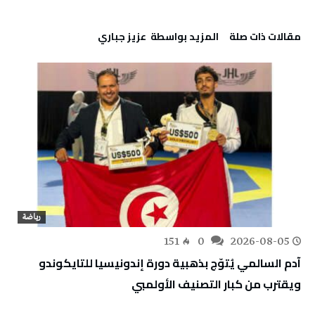
‫مقالات ذات صلة‬
‫‫المزيد بواسطة‬ ‬ عزيز جباري
رياضة
151
0
2026-08-05
آدم السالمي يُتوّج بذهبية دورة إندونيسيا للتايكوندو
ويقترب من كبار التصنيف الأولمبي