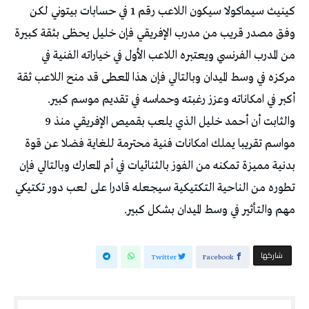
كينيث سيماكولا سيكون اللاعب رقم 1 في حسابات بيتوني لكن
وفق مصدر قريب من مدرب الإفريقي فإن خليل يحظى بثقة كبيرة
من المدرب الفرنسي ويعتبره اللاعب الأول في خياراته الفنية في
مركزه في وسط الميدان وبالتالي فإن هذا المعطى قد منح اللاعب ثقة
أكبر في امكاناته وعزز رغبته وحماسه في تقديم موسم كبير.
والثابت أن أحمد خليل الذي يلعب بقميص الإفريقي منذ 9
مواسم تقريبا يملك امكانات فنية محترمة للغاية فضلا عن قوة
بدنية مميزة تمكنه من الفوز بالثنائيات في أم المعارك وبالتالي فإن
تطوره من الناحية التكتيكية سيجعله قادرا على لعب دور تكتيكي
مهم والتأثير في وسط الميدان بشكل كبير.
‫‫ شاركها‬
Twitter
Facebook