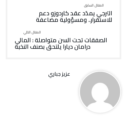
الترجي يمدّد عقد كاردوزو دعم
للاستقرار.. ومسؤولية مضاعفة
الصفقات تحت السن متواصلة : المالي
درامان ديارا يلتحق بصنف النخبة
عزيز جباري