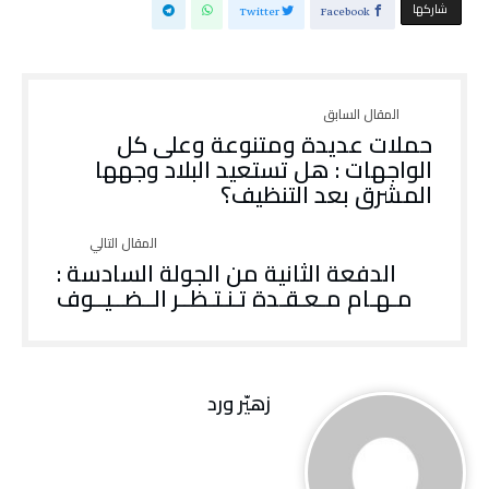
‫‫ شاركها‬
Twitter
Facebook
حملات عديدة ومتنوعة وعلى كل
الواجهات : هل تستعيد البلاد وجهها
المشرق بعد التنظيف؟
الدفعة الثانية من الجولة السادسة :
مـهـام مـعـقـدة تـنـتـظــر الــضــيــوف
زهيّر‭ ‬ورد