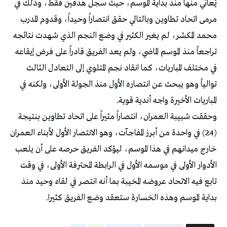
يُعاني منها منذ بداية الموسم، حيث سجل هدفين فقط، وذلك في
مرمى اتحاد تطاوين وبالتالي حقق انتصاراً وحيداً، وقدوم المدرب
محمد المكشر، لم يغير الكثير في وضع النجم الذي شهدت نتائجه
تراجعاً منذ الموسم الماضي، ولم يعد الفريق قادراً على فرض إيقاعه
في مختلف المباريات، كما انقاد نجم المتلوي إلى التعادل الثالث
توالياً وهو يبحث عن انتصاره الأول منذ الجولة الأولى، ولكنه في
المباريات الأخيرة واجه أندية قوية.
وحققت شبيبة العمران، انتصاراً مثيراً على اتحاد تطاوين بنتيجة
(4ـ2) في واحدة من أبرز المفاجآت، وهو الانتصار الأول لأبناء العمران
خارج ميدانهم في هذا الموسم، ليؤكد الفريق حرصه على أن يلعب
الأدوار الأولى في موسمه الأول في الرابطة المحترفة الأولى، في وقت
تابع فيه الاتحاد عروضه المخيبة بما أنه انتصر في لقاء وحيد منذ
بداية الموسم وهذه الخسارة ستعقد وضع الفريق كثيرا.