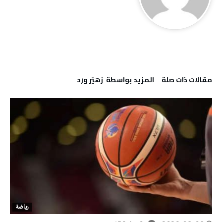
‫مقالات ذات صلة‬
‫‫المزيد بواسطة‬ ‬ زهيّر‭ ‬ورد
رياضة