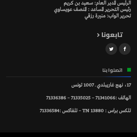
الرئيس المدير العام: سعيد بن كريم
رئيس التحرير المساعد : المنصف عويساوي
تحرير الواب: منيرة رزقي
تابعونا
اتصلوا بنا
17، نهج غاريبلدي ـ 1007 تونس
الهاتف :71341066 – 71335025 – 71336386
تلكس براس : 13880 TN – تلفاكس :71336584