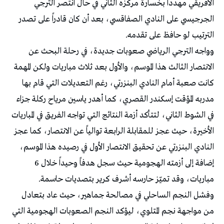
الأفريقي مهدداً بخسارة مركزه الثاني في حال انتصر الترجي
الجرجيسي على النادي الصفاقسي، بعد أن كان قادراً على تصدر
الترتيب لو حافظ على تقدمه.
وواجه الترجي الرياضي صعوبات جديدة، في رحلة البحث عن
الانتصار الثالث هذا الموسم، والأول بعد ثلاث مباريات ولكن المهمة
كانت صعبة أمام النادي البنزرتي، رغم التعديلات التي قام بها
مدربه المؤقت إسكندر القصري، كما أهدر ياسين مرياح ركلة جزاء
في الشوط الثاني، لتتأكد أزمة النتائج التي تواجه الفريق في المباريات
الأخيرة، حيث عجز للمقابلة الرابعة توالياً عن الانتصار، كما عجز
النادي البنزرتي عن تحقيق الانتصار الأول في رصيده هذا الموسم،
إضافة إلى أزمته الهجومية حيث سجل هدفاً وحيداً خلال 6
مباريات، وقد تميّز حارسه أشرف كرير بتصديات حاسمة.
وفشل النجم الساحلي في مصالحة جماهير، حيث عاد بتعادل
من مواجهة نجم المتلوي، ليؤكد النجم الصعوبات الهجومية التي