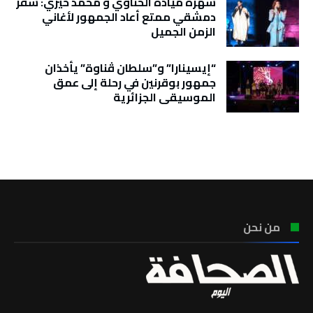
سهرة ميادة الحناوي و محمد خيري: سفر
دمشقي ممتع أعاد الجمهور لأغاني
الزمن الجميل
“إيسينارا” و”سلطان ڤناوة” يأخذان
جمهور بوقرنين في رحلة إلى عمق
الموسيقى الجزائرية
تونس الطقس
من نحن